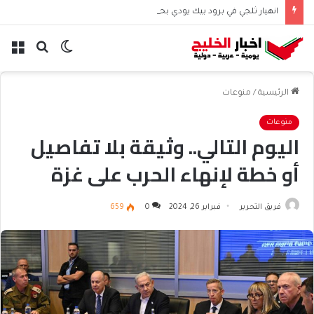
انهيار ثلجي في برود بيك يودي بحياة نظيرة الحارثي وبورجا
الوضع
بحث
الق
المظلم
عن
الرئيسية
/
منوعات
منوعات
اليوم التالي.. وثيقة بلا تفاصيل
أو خطة لإنهاء الحرب على غزة
فريق التحرير
فبراير 26, 2024
0
659