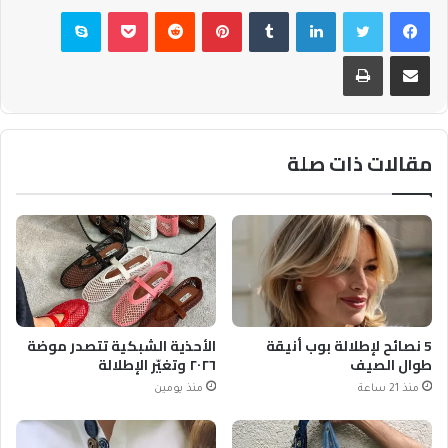
فيسبوك
تويتر
لينكدإن
بينتيريست
بوكيت
سكايب
مشاركة عبر البريد
طباعة
مقالات ذات صلة
5 نصائح لإطلالة بوب أنيقة
الأحذية الشبكية تتصدر موضة
طوال الصيف
٢٠٢٦ وتغيّر الإطلالة
منذ 21 ساعة
منذ يومين