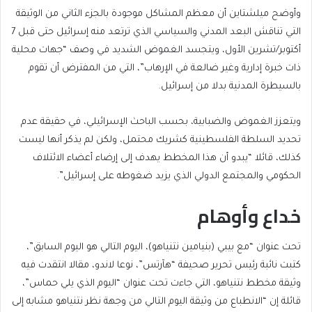
وأوضح ميلشتاين أن معظم المشاكل موجودة بالجزء الثاني من الوثيقة
التي تناقش البعد المدني والسياسي الذي ترتعد منه إسرائيل حتى قبل 7
أكتوبر/تشرين الأول، ويتجسد الغموض الشديد في وصف “جهات محلية
ذات خبرة إدارية وغير ضالعة في الإرهاب”، التي من المفترض أن تقوم
بالسيطرة المدنية بدلا من إسرائيل.
ويتعزز الغموض والضبابية، بحسب الباحث الإسرائيلي، في حقيقة عدم
تحديد السلطة الفلسطينية كشريك محتمل، ولكن لم يذكر أنها ليست
كذلك، قائلا “يبدو أن هذا المخطط يهدف إلى إرضاء أعضاء الائتلاف
الحكومي والمجتمع الدولي الذي يزيد ضغوطه على إسرائيل”.
خداع وأوهام
تحت عنوان “مع بيبي (بنيامين نتنياهو)، اليوم التالي هو اليوم السابق”،
كتبت نائبة رئيس تحرير صحيفة “هآرتس”، نوعا لاندو، مقالا انتقدت فيه
وثيقة مخطط نتنياهو، التي جاءت تحت عنوان “اليوم الذي يلي حماس”،
قائلة إن “الانطباع من وثيقة اليوم التالي من وجهة نظر نتنياهو مشابه إلى