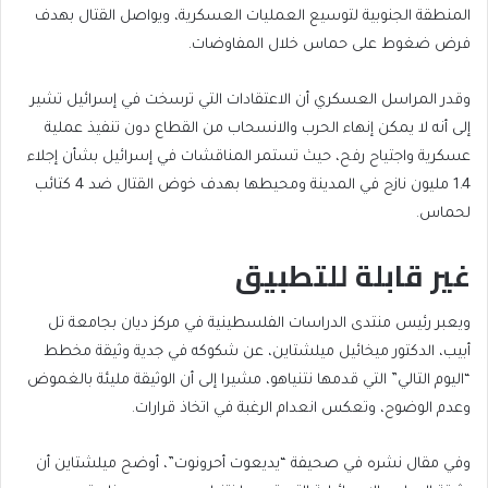
المنطقة الجنوبية لتوسيع العمليات العسكرية، ويواصل القتال بهدف
فرض ضغوط على حماس خلال المفاوضات.
وقدر المراسل العسكري أن الاعتقادات التي ترسخت في إسرائيل تشير
إلى أنه لا يمكن إنهاء الحرب والانسحاب من القطاع دون تنفيذ عملية
عسكرية واجتياح رفح، حيث تستمر المناقشات في إسرائيل بشأن إجلاء
1.4 مليون نازح في المدينة ومحيطها بهدف خوض القتال ضد 4 كتائب
لحماس.
غير قابلة للتطبيق
ويعبر رئيس منتدى الدراسات الفلسطينية في مركز ديان بجامعة تل
أبيب، الدكتور ميخائيل ميلشتاين، عن شكوكه في جدية وثيقة مخطط
“اليوم التالي” التي قدمها نتنياهو، مشيرا إلى أن الوثيقة مليئة بالغموض
وعدم الوضوح، وتعكس انعدام الرغبة في اتخاذ قرارات.
وفي مقال نشره في صحيفة “يديعوت أحرونوت”، أوضح ميلشتاين أن