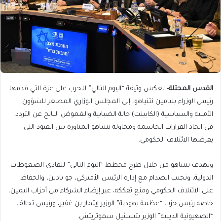
القدس المحتلة-
تعكس وثيقة “اليوم التالي” للحرب على غزة التي قدمها
رئيس الوزراء بنيامين نتنياهو، إلى المجلس الوزاري المصغر للشؤون
الأمنية والسياسية (الكابينت) حالة الضبابية والغموض الناتج عن التردد
في اتخاذ القرارات الحاسمة ومحاولة نتنياهو المناورة بين القيود التي
يفرضها الائتلاف الحكومي.
ويهدف نتنياهو من خلال طرح مخطط “اليوم التالي” لتفادي الضغوطات
الدولية، وتجنب الصدام مع إدارة الرئيس الأميركي، جو بادين، والحفاظ
على الائتلاف الحكومي ومنع تفككه، عبر إرضاء الشركاء من أحزاب اليمين،
خاصة رئيس حزب “عظمة يهودية” الوزير إيتمار بن غفير، ورئيس تحالف
“الصهيونية الدينية” الوزير بتسلئيل سموتريتش.