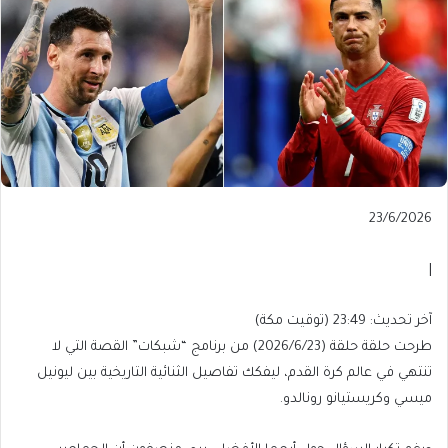
Published
23/6/2026
On
23/6/2026
|
آخر
آخر تحديث: 23:49 (توقيت مكة)
تحديث:
طرحت حلقة حلقة (2026/6/23) من برنامج “شبكات” القصة التي لا
23:49
تنتهي في عالم كرة القدم، ليفكك تفاصيل الثنائية التاريخية بين ليونيل
(توقيت
ميسي وكريستيانو رونالدو.
مكة)