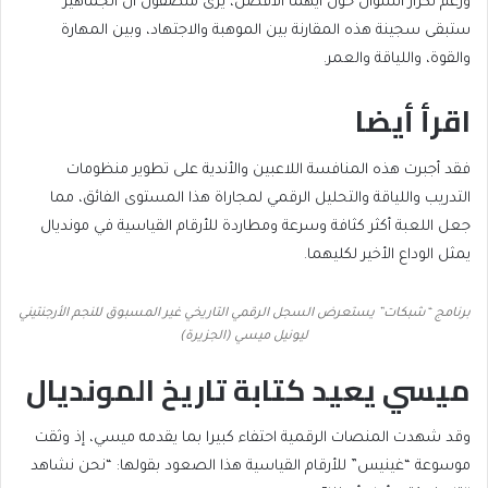
ورغم تكرار السؤال حول أيهما الأفضل، يرى منصفون أن الجماهير
ستبقى سجينة هذه المقارنة بين الموهبة والاجتهاد، وبين المهارة
والقوة، واللياقة والعمر.
اقرأ أيضا
end
list
فقد أجبرت هذه المنافسة اللاعبين والأندية على تطوير منظومات
of
of
التدريب واللياقة والتحليل الرقمي لمجاراة هذا المستوى الفائق، مما
list
2
جعل اللعبة أكثر كثافة وسرعة ومطاردة للأرقام القياسية في مونديال
items
يمثل الوداع الأخير لكليهما.
برنامج “شبكات” يستعرض السجل الرقمي التاريخي غير المسبوق للنجم الأرجنتيني
ليونيل ميسي (الجزيرة)
ميسي يعيد كتابة تاريخ المونديال
وقد شهدت المنصات الرقمية احتفاء كبيرا بما يقدمه ميسي، إذ وثقت
موسوعة “غينيس” للأرقام القياسية هذا الصعود بقولها: “نحن نشاهد