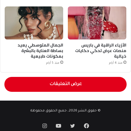
الأزياء الراقية في باريس
الجمال المتوسطي يعيد
منصات عرض تحكي حكايات
بساطة العناية بالبشرة
خيالية
بمكونات طبيعية
منذ 4 أيام
منذ 5 أيام
عرض التعليقات
© حقوق النشر 2026، جميع الحقوق محفوظة
فيسبوك
تويتر
يوتيوب
انستقرام