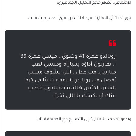
الاجتماعي، تظهر حجم التحليل الجماهيري:
ترى “دانا” أن المقارنة غير عادلة نظرا لفرق العمر حيث قالت:
رونالدو عمره 41 وشوي.. ميسي عمره 39
.. تقارنون أداؤه بمباراة وميسي لعب
مبارتين، مب عدل.. اللي يشوف ميسي
أفضل من رونالدو لا يفقه شيئا في كرة
القدم، الكأس هالنسخة للدون غصب
عنك أو بكيفك يا اللي تقرأ..
ويدعو “محمد شعبان” إلى التصالح مع الحقيقة قائلا: