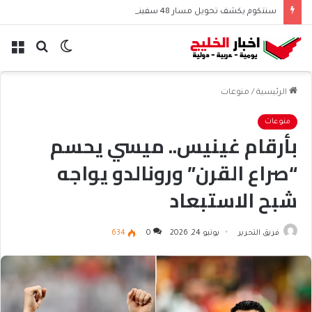
سنتكوم يكشف تحويل مسار 48 سفينة منذ استئناف حصار إيران
الوضع
بحث
الق
المظلم
عن
الرئيسية
/
منوعات
منوعات
بأرقام غينيس.. ميسي يحسم
“صراع القرن” ورونالدو يواجه
شبح الاستبعاد
فريق التحرير
يونيو 24, 2026
0
634