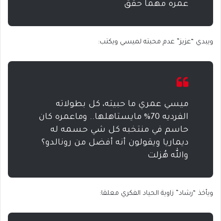
عمره مهما حقق
ويبدي “عزيز” عدم محبته لميسي ويكتب:
ميسي عمري ما حبيته، كل بطولاته
الفرديه 70% مايستاهلها.. وماعمره كان
حاسم في منتخبه كل شي حسمه له
ديماريا ويقولون أنه أفضل من رونالدو؟
والله هُزلت
ويأخذ “رشاد” زاوية الحياد الفكري معلقا: