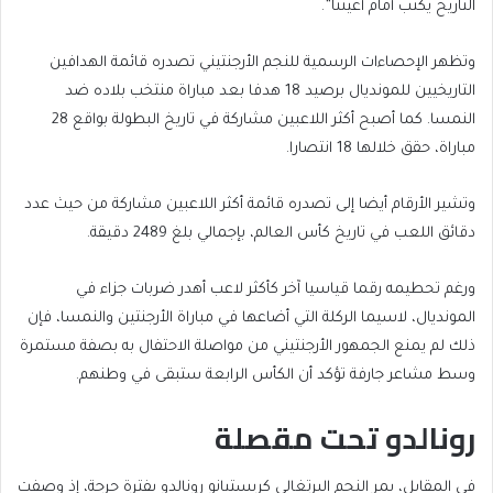
التاريخ يكتب أمام أعيننا”.
وتظهر الإحصاءات الرسمية للنجم الأرجنتيني تصدره قائمة الهدافين
التاريخيين للمونديال برصيد 18 هدفا بعد مباراة منتخب بلاده ضد
النمسا. كما أصبح أكثر اللاعبين مشاركة في تاريخ البطولة بواقع 28
مباراة، حقق خلالها 18 انتصارا.
وتشير الأرقام أيضا إلى تصدره قائمة أكثر اللاعبين مشاركة من حيث عدد
دقائق اللعب في تاريخ كأس العالم، بإجمالي بلغ 2489 دقيقة.
ورغم تحطيمه رقما قياسيا آخر كأكثر لاعب أهدر ضربات جزاء في
المونديال، لاسيما الركلة التي أضاعها في مباراة الأرجنتين والنمسا، فإن
ذلك لم يمنع الجمهور الأرجنتيني من مواصلة الاحتفال به بصفة مستمرة
وسط مشاعر جارفة تؤكد أن الكأس الرابعة ستبقى في وطنهم.
رونالدو تحت مقصلة
في المقابل، يمر النجم البرتغالي كريستيانو رونالدو بفترة حرجة، إذ وصفت