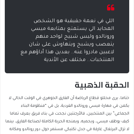
اللي في نعمة حقيقية هو الشخص
المحايد الي يستمتع بمتابعة ميسي
ورونالدو وليس شبيح لواحد منهم
يتعصب ويشبح ويتهاوش على شان
لاعبين مادروا عنه.. بعدين هذا أداؤهم مع
المنتخبات.. مختلف عن الأندية
الحقبة الذهبية
ختاما، يرى محللو قطاع الرياضة أن الفارق الجوهري في الوقت الحالي لا
يكمن في مهارة ميسي ورونالدو الفردية، بل في “منظومة البناء
الجماعي” بين المنتخبين، فالأرجنتين نجحت في بناء فريق يعرف تماما
كيف يوظف ميسي، ويحميه، ويمنحه الحرية الكاملة لصناعة الفارق، بينما
لا تزال البرتغال غارقة في جدل تكتيكي مستمر حول دور رونالدو ومكانه