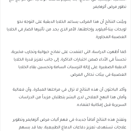
تطور مرض ألزهايمر.
وبيّنت النتائج أن هذا المركب يساعد الخلايا الدبقية على التوجه نحو
لويحات بيتا-أميلويد وإحاطتها، الأمر الذي يحد من تأثيرها الضار في الخلايا
العصبية المجاورة.
كما أظهرت الدراسة، التي اعتمدت على نماذج حيوانية وتجارب مخبرية،
تحسناً في الأداء ضمن اختبارات الذاكرة، إلى جانب تعزيز قدرة الخلايا
الدبقية الصغيرة على إزالة الترسبات السامة وتحسين بقاء الخلايا
العصبية في بيئات تحاكي المرض.
وأكد الباحثون أن هذه النتائج لا تزال في مراحلها المبكرة، وأن فعالية
وأمان هذا النهج العلاجي لدى البشر يتطلبان مزيداً من الدراسات
السريرية قبل إمكانية اعتماده.
وتفتح هذه النتائج آفاقاً جديدة في فهم آليات مرض ألزهايمر وتطوير
علاجات تستهدف تعزيز دفاعات الدماغ الطبيعية، بما قد يسهم