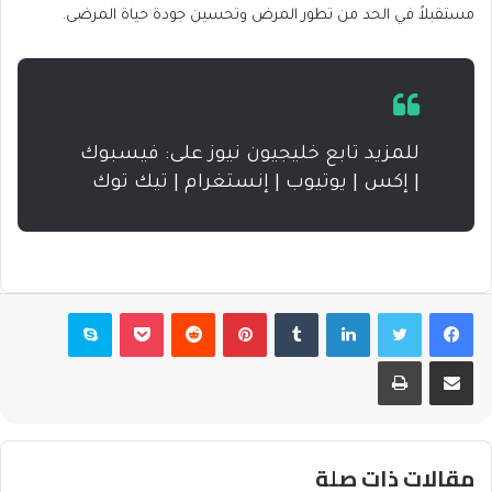
مستقبلاً في الحد من تطور المرض وتحسين جودة حياة المرضى.
للمزيد تابع خليجيون نيوز على: فيسبوك
| إكس | يوتيوب | إنستغرام | تيك توك
فيسبوك
تويتر
لينكدإن
بينتيريست
بوكيت
سكايب
مشاركة عبر البريد
طباعة
مقالات ذات صلة