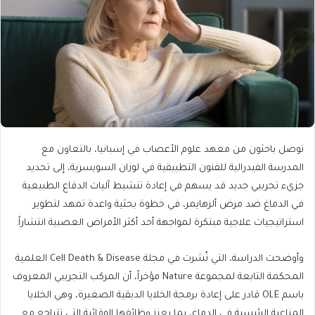
توصل باحثون من معهد علوم الأعصاب في إسبانيا، بالتعاون مع
المدرسة الفيدرالية للفنون التطبيقية في لوزان السويسرية، إلى تحديد
جزيء تجريبي جديد قد يسهم في إعادة تنشيط آليات الدفاع الطبيعية
في الدماغ ضد مرض ألزهايمر، في خطوة بحثية واعدة تمهد لتطوير
استراتيجيات علاجية مبتكرة لمواجهة أحد أكثر الأمراض العصبية انتشاراً.
وأوضحت الدراسة، التي نُشرت في مجلة Cell Death & Disease العلمية
المحكمة التابعة لمجموعة Nature مؤخراً، أن المركب التجريبي المعروف
باسم OLE قادر على إعادة برمجة الخلايا الدبقية الصغيرة، وهي الخلايا
المناعية الرئيسية في الدماغ، بما يعزز وظائفها الوقائية التي تتراجع مع