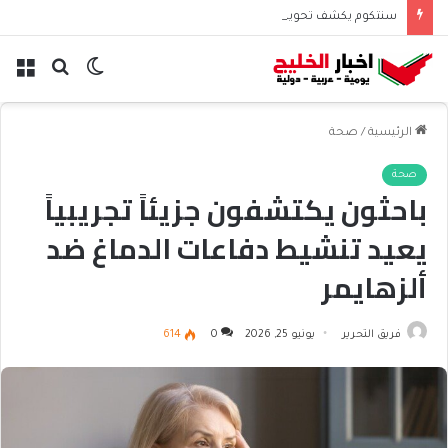
سنتكوم يكشف تحويل مسار 48 سفينة منذ استئناف حصار إيران
الوضع
بحث
الق
المظلم
عن
الرئيسية
/
صحة
صحة
باحثون يكتشفون جزيئاً تجريبياً
يعيد تنشيط دفاعات الدماغ ضد
ألزهايمر
فريق التحرير
يونيو 25, 2026
0
614