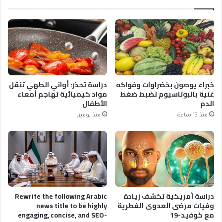
خبراء يوصون بخضراوات وفواكه
دراسة تحذر: أواني الطهي تنقل
غنية بالبوتاسيوم لضبط ضغط
مواد كيميائية تهاجم أمعاء
الدم
الأطفال
منذ 13 ساعة
منذ يومين
دراسة أمريكية تكشف زيادة
Rewrite the following Arabic
وفيات مرضى العدوى الفطرية
news title to be highly
مع كوفيد-19
engaging, concise, and SEO-