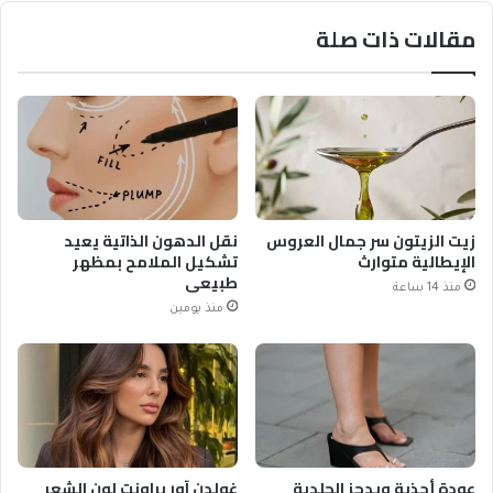
مقالات ذات صلة
زيت الزيتون سر جمال العروس
نقل الدهون الذاتية يعيد
الإيطالية متوارث
تشكيل الملامح بمظهر
طبيعي
منذ 14 ساعة
منذ يومين
عودة أحذية ويدجز الجلدية
غولدن آور براونت لون الشعر