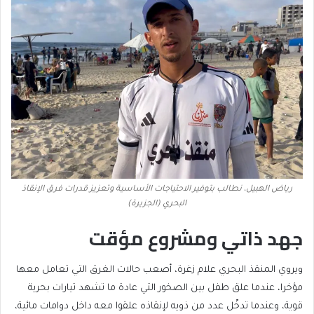
رياض الهبيل، نطالب بتوفير الاحتياجات الأساسية وتعزيز قدرات فرق الإنقاذ
البحري (الجزيرة)
جهد ذاتي ومشروع مؤقت
ويروي المنقذ البحري علام زغرة، أصعب حالات الغرق التي تعامل معها
مؤخرا، عندما علق طفل بين الصخور التي عادة ما تشهد تيارات بحرية
قوية، وعندما تدخّل عدد من ذويه لإنقاذه علقوا معه داخل دوامات مائية،