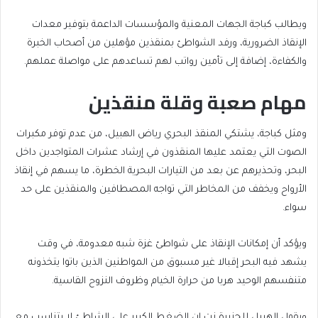
ويطالب كباجة الجهات المعنية والمؤسسات الداعمة بتوفير معدات
الإنقاذ الضرورية، ورفد الشواطئ بمنقذين مؤهلين من أصحاب الخبرة
والكفاءة، إضافة إلى تأمين رواتب لهم تساعدهم على مواصلة عملهم.
مهام صعبة وقلة منقذين
ومثل كباجة، يشتكي المنقذ البحري رياض الهبيل، من عدم توفر مكبرات
الصوت التي يعتمد عليها المنقذون في إرشاد عشرات المتواجدين داخل
البحر، وتحذيرهم عن بعد من التيارات البحرية الخطرة، ما يسهم في إنقاذ
الأرواح ويخفف من المخاطر التي تواجه المصطافين والمنقذين على حد
سواء.
ويؤكد أن إمكانات الإنقاذ على شواطئ غزة شبه معدومة، في وقت
يشهد فيه البحر إقبالا غير مسبوق من المواطنين الذين باتوا يتخذونه
متنفسهم الوحيد هربا من حرارة الخيام وظروف النزوح القاسية.
ويقول الهبيل للجزيرة نت إن الضغط الكبير على الشاطئ لا يتناسب مع