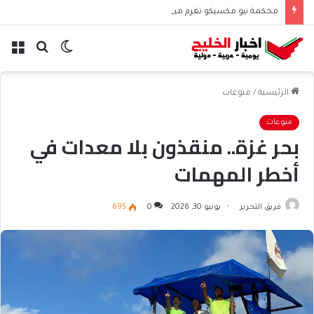
محكمة نيو مكسيكو تغرم ميتا نصف مليار دولار بسبب الأطفال
الوضع
بحث
الق
المظلم
عن
الرئيسية
/
منوعات
منوعات
بحر غزة.. منقذون بلا معدات في
أخطر المهمات
فريق التحرير
يونيو 30, 2026
0
695