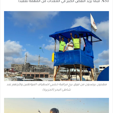
50%، فيما يزيد النقص الكبير في المعدات من المهمة تعقيدا.
منقذون يرصدون من فوق برج مراقبة خشبي اصطياف المواطنين وكثرتهم عند
شاطئ البحر (الجزيرة)