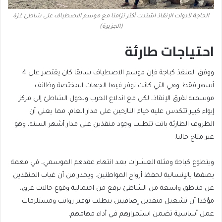
الحاجة لأدوات الإنقاذ اشتدت أكثر تزامنا مع موسم الاصطياف على شاطئ غزة
(الجزيرة)
احتياجات طارئة
ووفق المنقذ كباجة فإن موسم الاصطياف سابقا كان يقتصر على 4
أشهر فقط وهي التي كانت توفر فيها الجهات المختصة وظائف
موسمية لفرق الإنقاذ، لكن مع اندلاع الحرب وتحول الشاطئ إلى مركز
إيواء كبير تتكدس عليه خيام النازحين على مدار العام، مما يعني أن
الظروف الطارئة باتت تتطلب وجود منقذين على مدار أشهر السنة، وهو
غير متاح حاليا.
ويتطوع كباجة ومثله العشرات بعد انتهاء عقدهم الموسمي، في مهمة
يصفها بالإنسانية لحفظ أرواح المواطنين. ويحذر من أن غياب المنقذين
عن مناطق واسعة من الشاطئ يرفع من احتمالية وقوع حالات غرق،
مؤكدا أن تشغيل منقذين إضافيين يتطلب توفير رواتب ومستلزمات
عمل أساسية تضمن استمرارهم في أداء مهامهم.