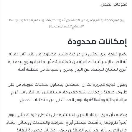
مقومات العمل.
إبراهيم كباجة يفتقر وغيره من المنقذين لأدوات الإنقاذ والدعم المطلوب وسط
الاحتياج الكبير (الجزيرة)
إمكانات محدودة
يضع كباجة الذي يعتلي برج مراقبة خشبيا مصنوعا من بقايا أثاث دمرته
آلة الحرب الإسرائيلية صافرته بين شفتيه، يُصفّر بها تارة ويلوح بيده تارة
أخرى للشبان للابتعاد عن التيار البحري والسباحة في منطقة آمنة.
ويقول كباجة للجزيرة نت إن المنقذين يعملون لساعات طويلة، في ظل
ظروف صعبة وإمكانات شبه معدومة، مستعينين بما تبقى من أبراج
مراقبة بدائية ومتهالكة ولا توفر الحد الأدنى من متطلبات العمل.
ويضيف أن فرق الإنقاذ البحري المنتشرة على شاطئ غزة تعيش اليوم
أسوأ ظروفها؛ إذ فُقدت معظم أبراج المراقبة والمعدات ووسائل الإنقاذ
جراء الحرب، ولم يعد لدى المنقذين سوى إمكانات محدودة للغاية