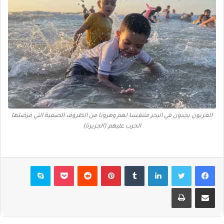
الغزيون يجدون في البحر متنفسا لهم وهروبا من الظروف الصعبة التي فرضتها
الحرب عليهم (الجزيرة)
فيسبوك
تويتر
لينكدإن
بينتيريست
بوكيت
سكايب
مشاركة عبر البريد
طباعة