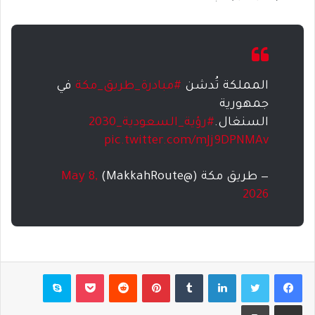
المملكة تُدشن
#مبادرة_طريق_مكة
في
جمهورية
السنغال.
#رؤية_السعودية_2030
pic.twitter.com/mJj9DPNMAv
— طريق مكة (@MakkahRoute)
May 8,
2026
فيسبوك
تويتر
لينكدإن
بينتيريست
بوكيت
سكايب
مشاركة عبر البريد
طباعة