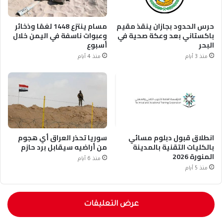
حرس الحدود بجازان ينقذ مقيم
مسام ينتزع 1448 لغمًا وذخائر
باكستاني بعد وعكة صحية في
وعبوات ناسفة في اليمن خلال
البحر
أسبوع
منذ 3 أيام
منذ 4 أيام
انطلاق قبول دبلوم مسائي
سوريا تحذر العراق أي هجوم
بالكليات التقنية بالمدينة
من أراضيه سيقابل برد حازم
المنورة 2026
منذ 6 أيام
منذ 5 أيام
عرض التعليقات