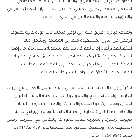
الدكتور صالح بن سعد المربع، والقائم بأعمال سفارة المملكة في
السنغال محمد بن غازي العتيبي، والأمين العام لوزارة التكامل الأفريقي
والشؤون الخارجية والسنغاليين في الخارج خار جوف.
وتهدف مبادرة “طريق مكة” إلى توفير خدمات ذات جودة عالية لضيوف
الرحمن من الدول المستفيدة منها إلى المملكة، ويشمل ذلك
استقبالهم وإنهاء إجراءاتهم في بلدانهم بسهولة ويسر، بدءًا من إصدار
تأشيرة الحج إلكترونيًا وأخذ الخصائص الحيوية، مرورًا بمهام المديرية
العامة للجوازات لإنهاء إجراءات الدخول إلى المملكة من مطار بلد
المغادرة بعد التحقق من توافر الاشتراطات الصحية.
يُذكر أن وزارة الداخلية تنفذ المبادرة في عامها الثامن بالتعاون مع وزارات
الخارجية، والصحة، والحج والعمرة، والإعلام، والهيئة العامة للطيران
المدني وهيئة الزكاة والضريبة والجمارك، والهيئة السعودية للبيانات
والذكاء الاصطناعي (سدايا)، والهيئة العامة للأوقاف، وبرنامج خدمة
ضيوف الرحمن، والمديرية العامة للجوازات، بالتكامل مع الشريك الرقمي
(مجموعة stc)، وشهدت المبادرة منذ إطلاقها عام (1438هـ/ 2017م)
خدمة (1,254,994) حاجًا.