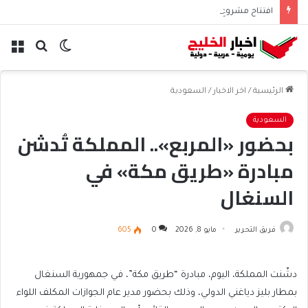
افتتاح مشروع سينمائي قطري موسع لتعزيز الأصوات في تشيلي
الوضع
بحث
الق
المظلم
عن
الرئيسية
/
اخر الاخبار
/
السعودية
السعودية
بحضور «المربع».. المملكة تُدشن
مبادرة «طريق مكة» في
السنغال
فريق التحرير
مايو 8, 2026
0
605
دشّنت المملكة، اليوم، مبادرة “طريق مكة”، في جمهورية السنغال
بمطار بليز دياغني الدولي، وذلك بحضور مدير عام الجوازات المكلف اللواء