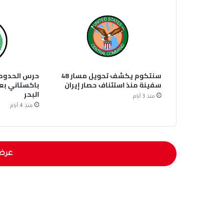
سنتكوم يكشف تحويل مسار 48
حرس الحدود 
سفينة منذ استئناف حصار إيران
باكستاني بع
البحر
منذ 3 أيام
منذ 4 أيام
عرض