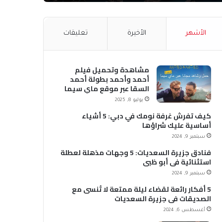
الأشهر
الأخيرة
تعليقات
مشاهدة وتحميل فيلم
أحمد وأحمد بطولة أحمد
السقا عبر موقع ماي سيما
MyCima (وي سيما WeCima)
يوليو 8, 2025
كيف تفرش غرفة نومك في دبي: 5 أشياء
أساسية عليك شراؤها
سبتمبر 9, 2024
فنادق جزيرة السعديات: 5 وجهات مذهلة لعطلة
استثنائية في أبو ظبي
سبتمبر 9, 2024
5 أفكار رائعة لقضاء ليلة ممتعة لا تُنسى مع
الصديقات في جزيرة السعديات
أغسطس 6, 2024