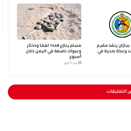
بجازان ينقذ مقيم
مسام ينتزع 1448 لغمًا وذخائر
د وعكة صحية في
وعبوات ناسفة في اليمن خلال
أسبوع
منذ 5 أيام
 التعليقات