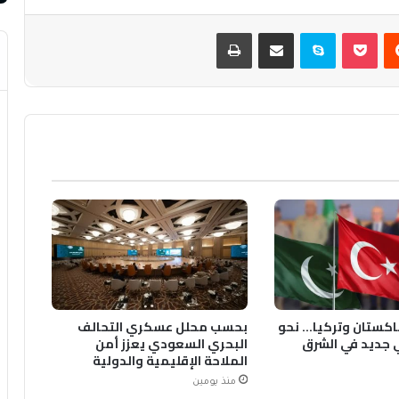
يست
بوكيت
سكايب
مشاركة عبر البريد
طباعة
اكستان وتركيا… نحو
بحسب محلل عسكري التحالف
 جديد في الشرق
البحري السعودي يعزز أمن
الملاحة الإقليمية والدولية
منذ يومين