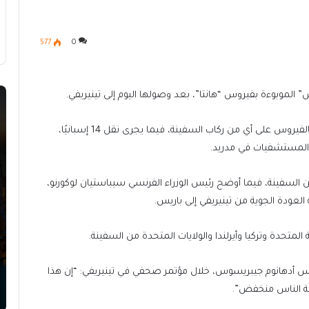
577
0
 الموبوءة بفيروس “هانتا”، بعد وصولها اليوم إلى تينيريفي.
وأفادت السلطات الإسبانية، أنه لم تظهر أعراض الإصابة بالفيروس على أي من ركاب السفينة، فيما يجرى نقل 14 إسبانيًا،
د المستشفيات في مدريد.
لسفينة، فيما أوضح رئيس الوزراء الفرنسي سيباستيان لوكورنو،
لعودة الجوية من تينيريفي إلى باريس.
المتحدة وتركيا وأيرلندا والولايات المتحدة من السفينة.
روس أدهانوم جيبريسوس، خلال مؤتمر صحفي في تينيريفي: “إن هذا
مة الناس منخفض”.