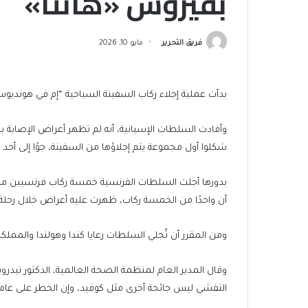
بفيروس «هانتا»
فريق التحرير
مايو 10, 2026
بدأت عملية إجلاء ركاب السفينة السياحية “إم في هونديوس”
شكلوا أول مجموعة يتم إجلاؤها من السفينة، جوًا إلى أح
بدورها أجلت السلطات الفرنسية خمسة ركاب فرنسيين من ا
أن واحدًا من الخمسة ركاب، ظهرت عليه أعراض خلال رحلة ا
ومن المقرر أن تُجلي السلطات رعايا كندا وهولندا والمملكة 
وقال المدير العام لمنظمة الصحة العالمية، الدكتور تيد
التفشي ليس جائحة أخرى مثل كوفيد، وإن الخطر على عا