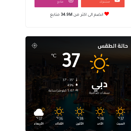
مشترك
متابع
انضم الى اكثر من
34.9M
متابع
حالة الطقس
37
℃
دبي
37º - 35º
49%
5.67 كيلومتر/ساعة
سماء صافية
℃
37
℃
36
℃
38
℃
38
℃
37
السبت
الأحد
الأثنين
الثلاثاء
الأربعاء