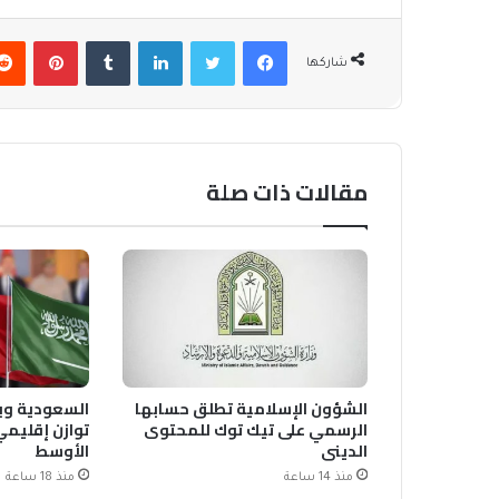
فيسبوك
تويتر
لينكدإن
بينتير
شاركها
مقالات ذات صلة
الشؤون الإسلامية تطلق حسابها
السعودية وب
الرسمي على تيك توك للمحتوى
توازن إقليمي
الديني
الأوسط
منذ 14 ساعة
منذ 18 ساعة