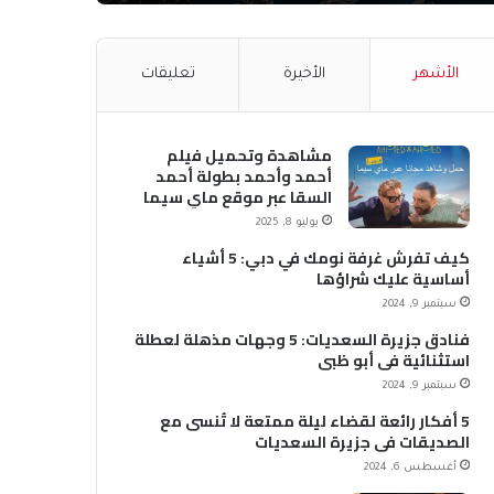
الأشهر
الأخيرة
تعليقات
مشاهدة وتحميل فيلم
أحمد وأحمد بطولة أحمد
السقا عبر موقع ماي سيما
MyCima (وي سيما WeCima)
يوليو 8, 2025
كيف تفرش غرفة نومك في دبي: 5 أشياء
أساسية عليك شراؤها
سبتمبر 9, 2024
فنادق جزيرة السعديات: 5 وجهات مذهلة لعطلة
استثنائية في أبو ظبي
سبتمبر 9, 2024
5 أفكار رائعة لقضاء ليلة ممتعة لا تُنسى مع
الصديقات في جزيرة السعديات
أغسطس 6, 2024