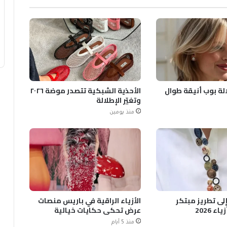
الة بوب أنيقة طوال
الأحذية الشبكية تتصدر موضة ٢٠٢٦
وتغيّر الإطلالة
منذ يومين
 إلى تطريز مبتكر
الأزياء الراقية في باريس منصات
 2026
عرض تحكي حكايات خيالية
منذ 5 أيام