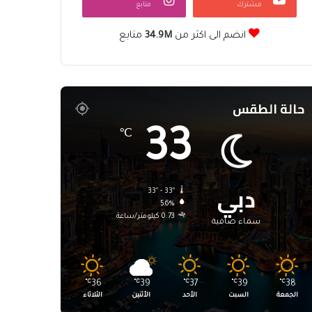
مشترك
متابع
انضم الى اكثر من
34.9M
متابع
حالة الطقس
33
℃
دبي
33º - 33º
56%
0.73 كيلومتر/ساعة
سماء صافية
℃
36
℃
39
℃
37
℃
39
℃
38
الجمعة
السبت
الأحد
الأثنين
الثلاثاء