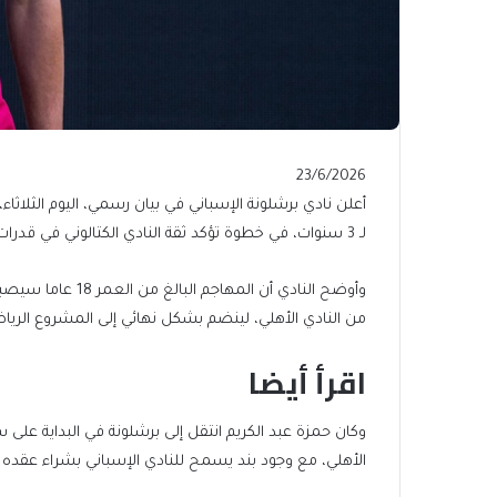
Published
23/6/2026
On
أعلن نادي برشلونة الإسباني في بيان رسمي، اليوم الثلاث
23/6/2026
لـ 3 سنوات، في خطوة تؤكد ثقة النادي الكتالوني في قدرات اللاعب ومستقبله الواعد.
وأوضح النادي أن ا
من النادي الأهلي، لينضم بشكل نهائي إلى المشروع الرياض
اقرأ أيضا
end
list
وكان حمزة عبد الكريم انتقل إلى برشلونة في البداية على سب
of
of
الأهلي، مع وجود بند يسمح للنادي الإسباني بشراء عقده 
list
2