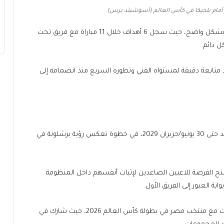
 أمام بلجيكا في كأس العالم (أسوشيتد برس)
وخلال فترة إعارته، نجح اللاعب في إثبات قدراته الهجومية بشكل واضح، حيث سجل 6 أهداف خلال 11 مباراة مع فريق تحت
بعد متابعة دقيقة لمستواه الفني وتطوره السريع منذ انضمامه إلى
بموجب الاتفاق الجديد، سيوقع حمزة عبد الكريم عقدا يمتد حتى 30 يونيو/حزيران 2029، في خطوة تعكس رؤية برشلونة في
نح الفرصة للاعبين الصاعدين لإثبات أنفسهم داخل المنظومة
بة العبور إلى الفريق الأول.
وعلى الصعيد الدولي، يواصل اللاعب الشاب حضوره اللافت مع منتخب مصر في بطولة كأس العالم 2026، حيث شارك في