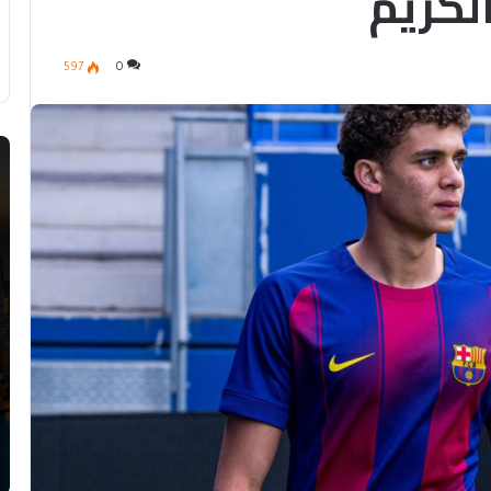
لكريم
597
0