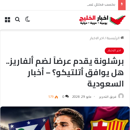
بحسب محلل عسكري التحالف البحري السعودي يعزز أمن الملاحة الإقليمية والدولية
الوضع
بحث
الق
المظلم
عن
الرئيسية
/
اخر الاخبار
اخر الاخبار
برشلونة يقدم عرضاً لضم ألفاريز..
هل يوافق أتلتيكو؟ – أخبار
السعودية
فريق التحرير
مايو 29, 2026
0
579