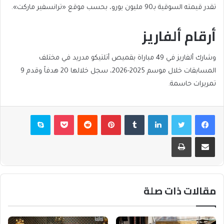
تقدر قيمته السوقية بـ90 مليون يورو، بحسب موقع «ترانسفير ماركت».
أرقام ألفاريز
وشارك ألفاريز في 49 مباراة بقميص أتلتيكو مدريد في مختلف
المسابقات خلال موسم 2025-2026، سجل خلالها 20 هدفاً وقدم 9
تمريرات حاسمة.
فيسبوك
تويتر
لينكدإن
بينتيريست
بوكيت
سكايب
مشاركة عبر البريد
طباعة
مقالات ذات صلة