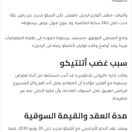
الصفقة».
وأضاف: «طلب ألفاريز الرحيل بالفعل، لكن أتلتيكو مدريد غير راضٍ عمّا
حدث خلال الـ24 ساعة الماضية، ولا ينوي قبول عرض برشلونة».
وتابع الصحفي الموثوق: «يستعد برشلونة للعودة إلى طاولة المفاوضات
قريباً، وقد أوضح وكلاء جوليان لأتلتيكو رغبته في الرحيل».
سبب غضب أتلتيكو
وكانت إدارة «الروخي بلانكوس» قد أبدت استياءها من أنباء تفاوض
برشلونة مع ألفاريز، مؤكدة أن المهاجم يمثل أحد أهم ركائز المشروع
الرياضي للفريق خلال السنوات القادمة، وأن فكرة التخلي عنه غير
مطروحة.
مدة العقد والقيمة السوقية
ويمتد عقد النجم الأرجنتيني مع أتلتيكو مدريد حتى 30 يونيو 2030، فيما