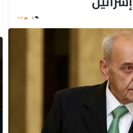
إسرائيل
590
0