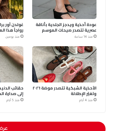
عودة أحذية ويدجز الجلدية بأناقة
غولدن آور برا
عصرية تتصدر صيحات الموسم
رواجاً هذا ا
منذ 14 ساعة
منذ يومين
الأحذية الشبكية تتصدر موضة ٢٠٢٦
حقائب الدنيم 
وتغيّر الإطلالة
إلى صدارة ال
منذ 4 أيام
منذ 5 أيام
عرض