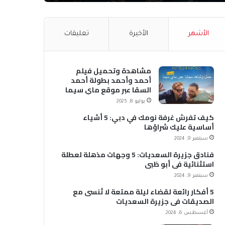
الأشهر
الأخيرة
تعليقات
مشاهدة وتحميل فيلم
أحمد وأحمد بطولة أحمد
السقا عبر موقع ماي سيما
MyCima (وي سيما WeCima)
يوليو 8, 2025
كيف تفرش غرفة نومك في دبي: 5 أشياء
أساسية عليك شراؤها
سبتمبر 9, 2024
فنادق جزيرة السعديات: 5 وجهات مذهلة لعطلة
استثنائية في أبو ظبي
سبتمبر 9, 2024
5 أفكار رائعة لقضاء ليلة ممتعة لا تُنسى مع
الصديقات في جزيرة السعديات
أغسطس 6, 2024