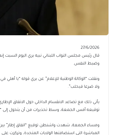
Published
27/6/2026
On
قال رئيس مجلس النواب اللبناني نبيه بري اليوم السبت إنها “ا
27/6/2026
وضبط النفس.
ونقلت “الوكالة الوطنية للإعلام” عن بري قوله “يا أهلي في ل
ولا ضرعا فيحلب”.
يأتي ذلك مع تصاعد الانقسام الداخلي حول الاتفاق الإطاري 
توقيعه أمس الجمعة، وسط تحذيرات من أن يتحول إلى “ف
ومساء الجمعة، شهدت واشنطن توقيع “اتفاق إطار” بين ب
المباشرة التي استضافتها الولايات المتحدة، وتركزت على ا