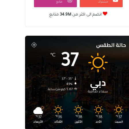
مشترك
متابع
انضم الى اكثر من
34.9M
متابع
حالة الطقس
37
℃
دبي
37º - 35º
49%
5.67 كيلومتر/ساعة
سماء صافية
℃
37
℃
36
℃
38
℃
38
℃
37
السبت
الأحد
الأثنين
الثلاثاء
الأربعاء