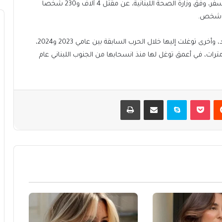
ومنذ 2 مارس/آذار 2026، تشن إسرائيل عدوانا على لبنان أسفر، وفق وزارة الصحة اللبنانية، عن مقتل 4 آلاف و230 شخصا
وتحتل إسرائيل مناطق من جنوبي لبنان، بعضها منذ عقود، وأخرى توغلت إليها خلال الحرب السابقة بين عامي 2023 و2024،
 خلال عدوانها الأخير مسافة تزيد على 10 كيلومترات، في أعمق توغل لها منذ انسحابها من الجنوب اللبناني عام
يست
بوكيت
سكايب
مشاركة عبر البريد
طباعة