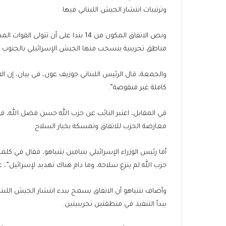
وترتيبات انتشار الجيش اللبناني فيها.
ونص الاتفاق المكون من 14 بندا على أن 
مناطق تجريبية ينسحب منها الجيش الإسرائيلي بالجنوب الل
والجمعة، قال الرئيس اللبناني جوزيف عون، في بيان، إن ا
كاملة غير منقوصة”.
في المقابل، اعتبر النائب عن حزب الله حسن فضل الله، في
معارضة الحزب للاتفاق وتمسكه بخيار السلاح.
أما رئيس الوزراء الإسرائيلي بنيامين نتنياهو، فقال في ك
حزب الله لم ينزع سلاحه، وما دام هناك تهديد لإسرائيل”، ع
وأضاف نتنياهو أن الاتفاق يسمح ببدء انتشار الجيش اللب
يبدأ التنفيذ في منطقتين تجريبيتين.