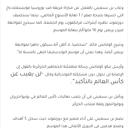
end
list
وغاب بن سبعيني بالفعل عن مباراة فريقه ضد بوروسيا مونشنغلادباخ
of
of
التي خسرها بنتيجة صفر / 1 نهاية الأسبوع الماضي، بينما يستضيف
list
2
دورتموند نظيره آينتراخت فرانكفورت يوم الجمعة، كما سيخرج لمواجهة
items
فيردر بريمن يوم 16 مايو/أيار بنهاية الموسم.
وشرح كوفاتش قائلا: “شخصيا، لا أظن أنه سيكون جاهزا لمواجهة
بريمن أيضا، وهذا يعني أن موسم البوندسليغا انتهى بالنسبة له”.
وأرسل نيكو كوفاتش رسالة مطمئنة للجماهير الجزائرية بالقول إن
لن يغيب عن
الإصابة لن تحول دون مشاركته المونديالية وقال: “
كأس العالم بالتأكيد”.
ويأمل بن سبعيني في أن يلعب نهائيات كأس العالم في يونيو/حزيران
ويوليو/تموز رفقة منتخب الجزائر.
بصم بن سبعيني على أداء متميز مع دورتموند حيث سجل 5 أهداف
وصنع هدفين في الدوري الألماني هذا الموسم.