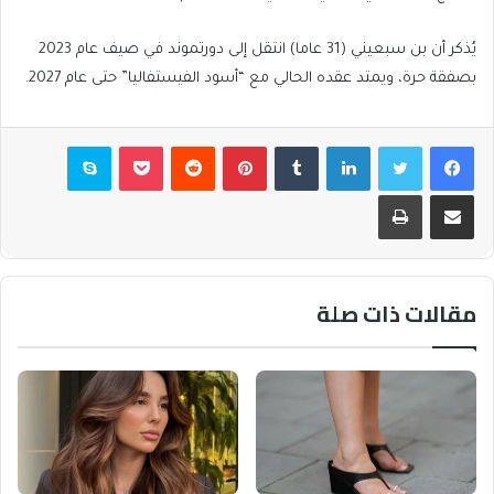
يُذكر أن بن سبعيني (31 عاما) انتقل إلى دورتموند في صيف عام 2023
بصفقة حرة، ويمتد عقده الحالي مع “أسود الفيستفاليا” حتى عام 2027.
فيسبوك
تويتر
لينكدإن
بينتيريست
بوكيت
سكايب
مشاركة عبر البريد
طباعة
مقالات ذات صلة