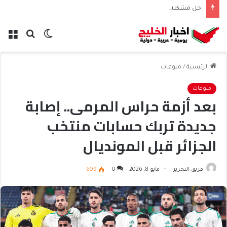
حل مشكلة تسجيل الدخول إلى منصة مدرستي | أشهر المشكلات والحلول
الوضع
بحث
الق
المظلم
عن
الرئيسية
/
منوعات
منوعات
بعد أزمة حراس المرمى.. إصابة
جديدة تربك حسابات منتخب
الجزائر قبل المونديال
فريق التحرير
مايو 8, 2026
0
609