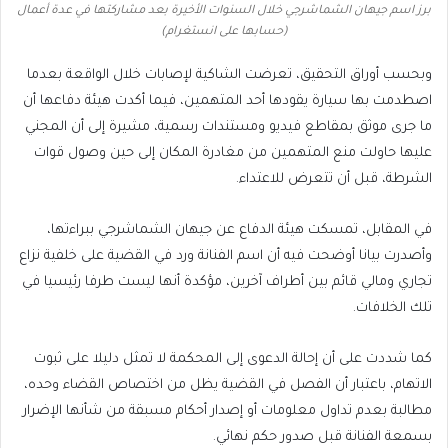
برز اسم جيهان الشماشرجي خلال السنوات الأخيرة بعد مشاركتها في عدة أعمال
(حسابها على انستغرام)
وبحسب أوراق التحقيق، تعرضت الشاكية لإصابات خلال الواقعة بعدما
اصطدمت بها سيارة يقودها أحد المتهمين، فيما أكدت هيئة دفاعها أن
ما جرى موثق بمقاطع فيديو ومستندات رسمية، مشيرة إلى أن المجني
عليها حاولت منع المتهمين من مغادرة المكان إلى حين وصول قوات
الشرطة، قبل أن تتعرض للاعتداء.
في المقابل، تمسكت هيئة الدفاع عن جيهان الشماشرجي ببراءتها،
وأصدرت بيانا أوضحت فيه أن اسم الفنانة ورد في القضية على خلفية نزاع
تجاري ومالي قائم بين أطراف آخرين، مؤكدة أنها ليست طرفا رئيسيا في
تلك الخلافات.
كما شددت على أن إحالة الدعوى إلى المحكمة لا تمثل دليلا على ثبوت
الاتهام، باعتبار أن الفصل في القضية يظل من اختصاص القضاء وحده،
مطالبة بعدم تداول معلومات أو إصدار أحكام مسبقة من شأنها الإضرار
بسمعة الفنانة قبل صدور حكم نهائي.