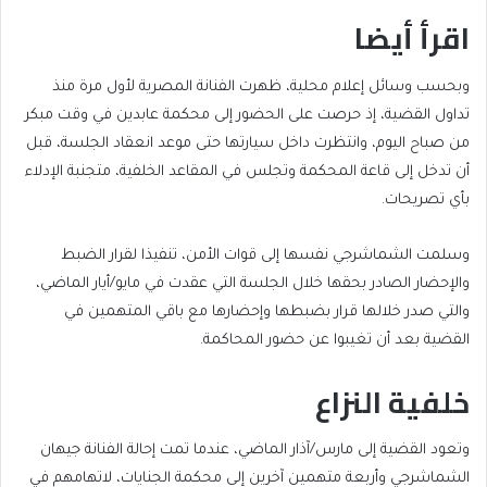
اقرأ أيضا
end
list
وبحسب وسائل إعلام محلية، ظهرت الفنانة المصرية لأول مرة منذ
of
of
تداول القضية، إذ حرصت على الحضور إلى محكمة عابدين في وقت مبكر
list
2
من صباح اليوم، وانتظرت داخل سيارتها حتى موعد انعقاد الجلسة، قبل
items
أن تدخل إلى قاعة المحكمة وتجلس في المقاعد الخلفية، متجنبة الإدلاء
بأي تصريحات.
وسلمت الشماشرجي نفسها إلى قوات الأمن، تنفيذا لقرار الضبط
والإحضار الصادر بحقها خلال الجلسة التي عقدت في مايو/أيار الماضي،
والتي صدر خلالها قرار بضبطها وإحضارها مع باقي المتهمين في
القضية بعد أن تغيبوا عن حضور المحاكمة.
خلفية النزاع
وتعود القضية إلى مارس/آذار الماضي، عندما تمت إحالة الفنانة جيهان
الشماشرجي وأربعة متهمين آخرين إلى محكمة الجنايات، لاتهامهم في