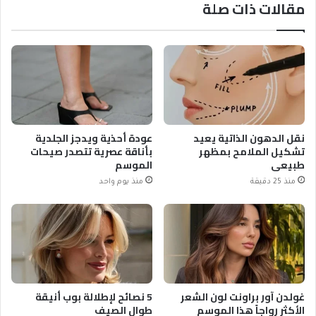
مقالات ذات صلة
نقل الدهون الذاتية يعيد
عودة أحذية ويدجز الجلدية
تشكيل الملامح بمظهر
بأناقة عصرية تتصدر صيحات
طبيعي
الموسم
منذ 25 دقيقة
منذ يوم واحد
غولدن آور براونت لون الشعر
5 نصائح لإطلالة بوب أنيقة
الأكثر رواجاً هذا الموسم
طوال الصيف