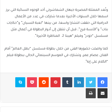
وتُعد الممثلة المصرية جيهان الشماشرجي أحد الوجوه النسائية التي برز
اسمها خلال السنوات الأخيرة بعدما شاركت في عدد من الأعمال
الدرامية التي حققت انتشارا واسعا، من بينها “لعبة النسيان” و”حكايات
بنات” و”الآنسة فرح”، قبل أن تنتقل إلى أدوار البطولة في أعمال مثل
مسلسل “جودر” وفيلم “هيبتا 2.. المناظرة الأخيرة”.
كما واصلت حضورها الفني من خلال بطولة مسلسل “بطل العالم” أمام
الفنان عصام عمر، وتشارك في الموسم السينمائي الحالي ببطولة فيلم
“الكلام على إيه”.
فيسبوك
تويتر
لينكدإن
بينتيريست
بوكيت
سكايب
مشاركة عبر البريد
طباعة