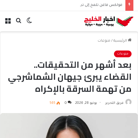
فولكس فاغن تلمح إلى تسريح 50 ألف موظف عالميًا
الوضع
بحث
الق
المظلم
عن
الرئيسية
/
منوعات
منوعات
بعد أشهر من التحقيقات..
القضاء يبرئ جيهان الشماشرجي
من تهمة السرقة بالإكراه
فريق التحرير
يونيو 28, 2026
0
565