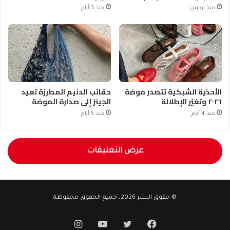
منذ يومين
منذ 3 أيام
الأحذية الشبكية تتصدر موضة
حقائب الدنيم المطرزة تعيد
٢٠٢٦ وتغيّر الإطلالة
الجينز إلى صدارة الموضة
منذ 4 أيام
منذ 5 أيام
عرض التعليقات
© حقوق النشر 2026، جميع الحقوق محفوظة
فيسبوك
تويتر
يوتيوب
انستقرام