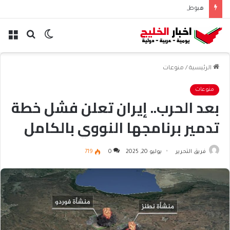
هبوط الأسهم والذهب وصعود النفط يعقّد مسار الفدرالي
الوضع
بحث
الق
المظلم
عن
الرئيسية
/
منوعات
منوعات
بعد الحرب.. إيران تعلن فشل خطة
تدمير برنامجها النووي بالكامل
فريق التحرير
يوليو 20, 2025
0
719