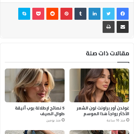
فيسبوك
تويتر
لينكدإن
بينتيريست
بوكيت
سكايب
مشاركة عبر البريد
طباعة
مقالات ذات صلة
غولدن آور براونت لون الشعر
5 نصائح لإطلالة بوب أنيقة
الأكثر رواجاً هذا الموسم
طوال الصيف
منذ 16 ساعة
منذ يومين