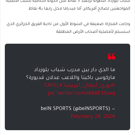
شباب بلوزداد البطولة برصيد 5 نقاط قبل الجولة الختامية بسبب أفضلية
المواجهتين لصالح أفريكانز، أما ميدياما فحل رابعا بـ4 نقاط.
وجاءت المباراة ضعيفة في الشوط الأول من ناحية الفريق الجزائري الذي
استسلم لأفضلية أصحاب الأرض المطلقة.
ما الذي دار بين مدرب شباب بلوزداد
ماركوس باكيتا واللاعب عدلان قديورة؟
#دوري_أبطال_أفريقيا
#CAFCL
pic.twitter.com/lK6AE35ovq
— beIN SPORTS (@beINSPORTS)
February 24, 2024