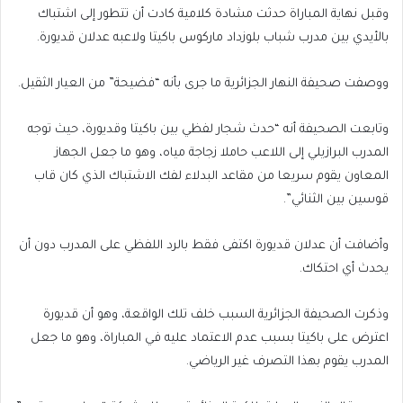
وقبل نهاية المباراة حدثت مشادة كلامية كادت أن تتطور إلى اشتباك
بالأيدي بين مدرب شباب بلوزداد ماركوس باكيتا ولاعبه عدلان قديورة.
ووصفت صحيفة النهار الجزائرية ما جرى بأنه “فضيحة” من العيار الثقيل.
وتابعت الصحيفة أنه “حدث شجار لفظي بين باكيتا وقديورة، حيث توجه
المدرب البرازيلي إلى اللاعب حاملا زجاجة مياه، وهو ما جعل الجهاز
المعاون يقوم سريعا من مقاعد البدلاء لفك الاشتباك الذي كان قاب
قوسين بين الثنائي”.
وأضافت أن عدلان قديورة اكتفى فقط بالرد اللفظي على المدرب دون أن
يحدث أي احتكاك.
وذكرت الصحيفة الجزائرية السبب خلف تلك الواقعة، وهو أن قديورة
اعترض على باكيتا بسبب عدم الاعتماد عليه في المباراة، وهو ما جعل
المدرب يقوم بهذا التصرف غير الرياضي.