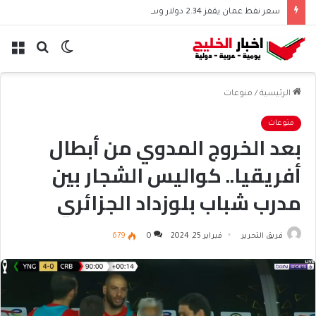
سعر نفط عمان يقفز 2.34 دولار وسط ترقب الأسواق
الوضع
بحث
الق
المظلم
عن
الرئيسية
/
منوعات
منوعات
بعد الخروج المدوي من أبطال
أفريقيا.. كواليس الشجار بين
مدرب شباب بلوزداد الجزائري
وعدلان قديورة
فريق التحرير
فبراير 25, 2024
0
679