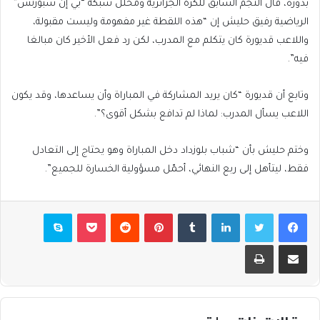
بدوره، قال النجم السابق للكرة الجزائرية ومحلل شبكة “بي إن سبورتس”
الرياضية رفيق حليش إن “هذه اللقطة غير مفهومة وليست مقبولة،
واللاعب قديورة كان يتكلم مع المدرب، لكن رد فعل الأخير كان مبالغا
فيه”.
وتابع أن قديورة “كان يريد المشاركة في المباراة وأن يساعدها، وقد يكون
اللاعب يسأل المدرب: لماذا لم تدافع بشكل أقوى؟”.
وختم حليش بأن “شباب بلوزداد دخل المباراة وهو يحتاج إلى التعادل
فقط، ليتأهل إلى ربع النهائي، أحمّل مسؤولية الخسارة للجميع”.
فيسبوك
تويتر
لينكدإن
بينتيريست
بوكيت
سكايب
مشاركة عبر البريد
طباعة