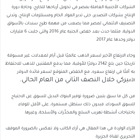
الشركات الأجنبية العاملة بمصر في تحويل أرباحها للخارج، وحاجة دورة
الإنتاج بشركات التصدير، حتى تدبر المواد الخام ومستلزمات الإنتاج، وتدني
التصنيف الائتماني لمصر مما يصعب من مهمة طرح سندات بالأسواق
الدولية، مثلما حدث بعد خفض الجنيه عام 2016 والتي جلبت 6 مليارات
دولار وحدها عام 2017.
وجاء الارتفاع الأخير لسعر الذهب عالميًا قبل أيام لمعدلات غير مسبوقة
تاريخيًا حين بلغ 2142 دولارًا للأوقية، مما يدفع المقتنين للذهب للاحتفاظ
به؛ أملًا في ارتفاع سعره، مع الخفض المتوقع لسعر فائدة الدولار
ي
ركي خلال النصف الثاني من العام الحالي.
الأم
من كل ما سبق يتبين ضرورة توفير البنوك البديل للسوق عن الاحتياج
للسوق السوداء، فبدون ذلك ستظل مستمرة، على الأقل للوفاء
باحتياجات أنشطة تهريب السلع والمخدِّرات والأسلحة، وغيرها.
الآراء الواردة في هذا المقال هي آراء الكاتب ولا تعكس بالضرورة الموقف
التحريري لقناة الجزيرة.