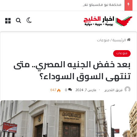
محكمة نيو مكسيكو تغرم ميتا نصف مليار دولار بسبب الأطفال
الوضع
بحث
الق
المظلم
عن
الرئيسية
/
منوعات
منوعات
بعد خفض الجنيه المصري.. متى
تنتهي السوق السوداء؟
فريق التحرير
مارس 7, 2024
0
647