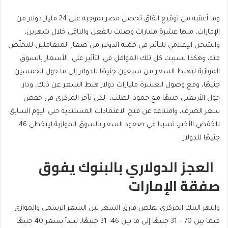
وما أعقبه من توقيع اتفاق تحصل مصر بموجبه على 24 مليار دولار من
الإمارات، منها عشرة مليارات وصلت بالفعل والباقي خلال شهرين،
والشحن الإعلامي للتأثير في حَمَلة الدولار من صغار المتعاملين للتخلّص
منه، وهكذا تسببت كل تلك العوامل في التأثير على الأسعار بالسوق
الموازية ليهبط السعر من سبعين جنيهًا للدولار إلى ما حول الخمسين
جنيهًا، ومع وصول العشرة مليارات دولار هبط السعر عن ذلك، ودار
حول الأربعين جنيهًا مع جمود الطلب، لكن تأخر المركزي في خفض
سعر الصرف، وامتناعه عن فتح الاعتمادات المستندية حتى اليوم السابق
للخفض الأخير، تسببا في صعود السعر بالسوق الموازية ليتخطى 46
جنيهًا للدولار .
العجز الدولاري بالبنوك يفوق
صفقة الإمارات
وانتهز البنك المركزي تقلص فارق السعر بين السعر الرسمي والموازي
فيما بين 70 – 31 جنيهًا إلى ما بين 46- 31 جنيهًا، ليبدأ بسعر 40 جنيهًا