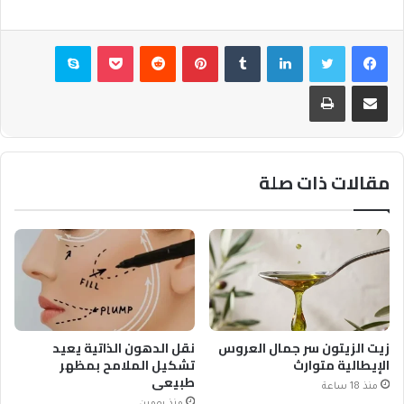
فيسبوك
تويتر
لينكدإن
بينتيريست
بوكيت
سكايب
مشاركة عبر البريد
طباعة
مقالات ذات صلة
زيت الزيتون سر جمال العروس
نقل الدهون الذاتية يعيد
الإيطالية متوارث
تشكيل الملامح بمظهر
طبيعي
منذ 18 ساعة