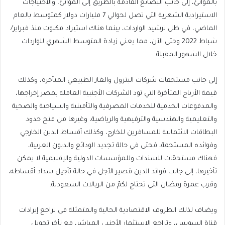
بالموانئ، إلى جانب البضائع القادمة بالطريق إلى الموانئ، والاحتياجات
الاستيرادية الشهرية التي تصل لحوالي 7 مليارات دولار كمتوسط بالعام
الماضي، في ظل ترشيد الواردات، بينما هناك استيراد مكبوت منذ فبراير/
شباط 2022 وحتى الآن، مما يعني زيادة المتوسط الشهري للواردات
خلال الشهور المقبلة.
إلى جانب مستحقات شركات البترول والغاز الطبيعي المتأخرة، وكذلك
قيمة الأرباح المتأخرة التي تود الشركات الأجنبية العاملة بمصر إخراجها،
والمدفوعات الخدمية للخدمات المصرفية والتأمينية والسياحية والصحية
والتعليمية والهندسية والترفيهية والرياضية، وغيرها من فتح حدود
البطاقات الائتمانية للمسافرين للخارج، وكذلك أقساط الدين الخارجي
وفوائده المستحقة، فحتى في حالة تجديد الودائع والديون العربية،
فهناك مستحقات للسندات وللمؤسسات الدولية والإقليمية لا يمكن
تأخيرها، إلى جانب فوائد الدين قصير الأجل في حالة تأجيل سداد أقساطه،
وقرب عمرة رمضان التي تحتاج لكمّ من الريالات السعودية.
ويضاف لذلك الظروف الاقتصادية الحالية والمتمثلة في تراجع إيرادات
قناة السويس، وتراجع الاستثمار الأجنبي المباشر، مع تأخر تحويل