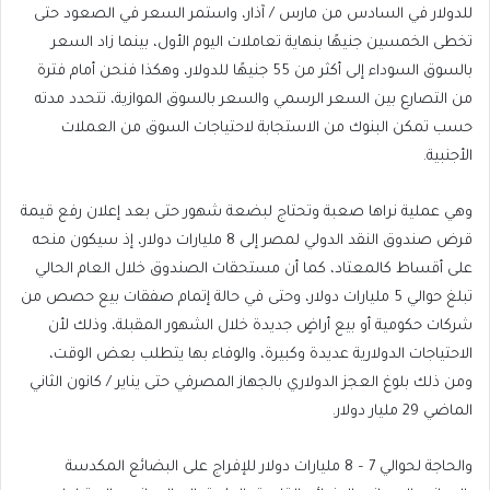
للدولار في السادس من مارس / آذار، واستمر السعر في الصعود حتى
تخطى الخمسين جنيهًا بنهاية تعاملات اليوم الأول، بينما زاد السعر
بالسوق السوداء إلى أكثر من 55 جنيهًا للدولار، وهكذا فنحن أمام فترة
من التصارع بين السعر الرسمي والسعر بالسوق الموازية، تتحدد مدته
حسب تمكن البنوك من الاستجابة لاحتياجات السوق من العملات
الأجنبية.
وهي عملية نراها صعبة وتحتاج لبضعة شهور حتى بعد إعلان رفع قيمة
قرض صندوق النقد الدولي لمصر إلى 8 مليارات دولار، إذ سيكون منحه
على أقساط كالمعتاد، كما أن مستحقات الصندوق خلال العام الحالي
تبلغ حوالي 5 مليارات دولار، وحتى في حالة إتمام صفقات بيع حصص من
شركات حكومية أو بيع أراضٍ جديدة خلال الشهور المقبلة، وذلك لأن
الاحتياجات الدولارية عديدة وكبيرة، والوفاء بها يتطلب بعض الوقت،
ومن ذلك بلوغ العجز الدولاري بالجهاز المصرفي حتى يناير / كانون الثاني
الماضي 29 مليار دولار.
والحاجة لحوالي 7 – 8 مليارات دولار للإفراج على البضائع المكدسة