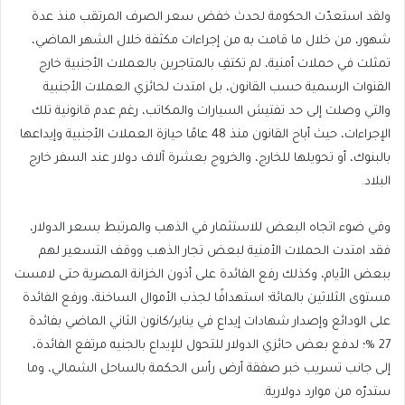
ولقد استعدّت الحكومة لحدث خفض سعر الصرف المرتقب منذ عدة
شهور، من خلال ما قامت به من إجراءات مكثفة خلال الشهر الماضي،
تمثلت في حملات أمنية، لم تكتفِ بالمتاجرين بالعملات الأجنبية خارج
القنوات الرسمية حسب القانون، بل امتدت لحائزي العملات الأجنبية
والتي وصلت إلى حد تفتيش السيارات والمكاتب، رغم عدم قانونية تلك
الإجراءات، حيث أباح القانون منذ 48 عامًا حيازة العملات الأجنبية وإيداعها
بالبنوك، أو تحويلها للخارج، والخروج بعشرة آلاف دولار عند السفر خارج
البلاد.
وفي ضوء اتجاه البعض للاستثمار في الذهب والمرتبط بسعر الدولار،
فقد امتدت الحملات الأمنية لبعض تجار الذهب ووقف التسعير لهم
ببعض الأيام، وكذلك رفع الفائدة على أذون الخزانة المصرية حتى لامست
مستوى الثلاثين بالمائة؛ استهدافًا لجذب الأموال الساخنة، ورفع الفائدة
على الودائع وإصدار شهادات إيداع في يناير/كانون الثاني الماضي بفائدة
27 %؛ لدفع بعض حائزي الدولار للتحول للإيداع بالجنيه مرتفع الفائدة،
إلى جانب تسريب خبر صفقة أرض رأس الحكمة بالساحل الشمالي، وما
ستدرّه من موارد دولارية.