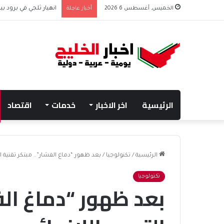
الخميس, أغسطس 6 2026
أخبار عاجلة
انهيار ثلجي في برود بي
الرئيسية
اخر الاخبار
خدمات
اقتصاد
الرئيسية
/
تكنولوجيا
/
بعد ظهور “دماغ الفشار”.. مبتكر تقنية ال
تكنولوجيا
بعد ظهور “دماغ الف