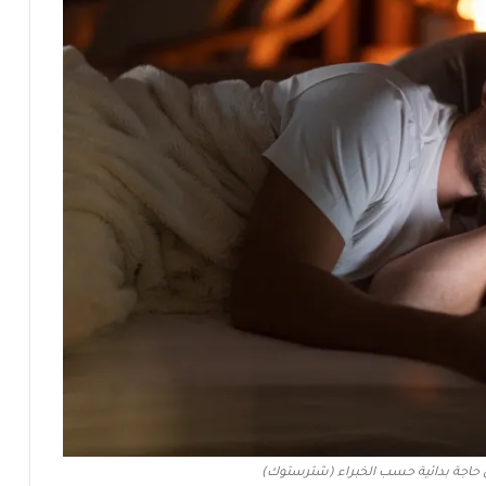
غل حاجة بدائية حسب الخبراء (شترستوك)