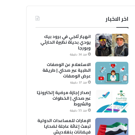
اخر الاخبار
انهيار ثلجي في برود بيك
يودي بحياة نظيرة الحارثي
وبورجا
منذ 34 دقيقة
الاستعلام عن الوصفات
الطبية عبر صحتي | طريقة
عرض الوصفات
منذ 37 دقيقة
إصدار إجازة مرضية إلكترونيًا
عبر صحتي | الخطوات
والشروط
منذ 55 دقيقة
الإمارات للمساعدات الدولية
تبعث إغاثة عاجلة لضحايا
فيضانات بنغلاديش