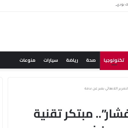
ك يودي بحياة نظيرة الحارثي وبورجا
تكنولوجيا
صحة
رياضة
سيارات
منوعات
تمرير اللانهائي يعبر عن ندمه
شار”.. مبتكر تقنية