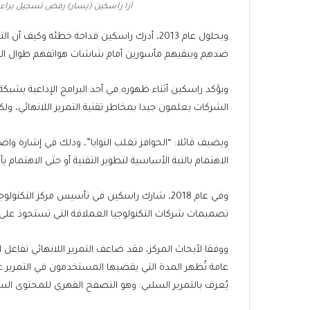
أزا راسكين (يسار) رفض تسجيل براءة ا
وبحلول عام 2013، أدرك راسكين فداحة خطئه و
ضدهم ويبقيهم مأسورين أمام شاشات هواتفهم طوال الوق
الشركات يعلمون جيدا بمخاطر تقنية التمرير اللانهائي، ول
ويضيف قائلا: “الحوافز تغلب النوايا”، وذلك في إشارة واض
الاهتمام بالنية الأساسية لتطوير التقنية أو حتى الاهتمام ب
تصميمات شركات التكنولوجيا العملاقة التي تستحوذ على الان
عامة تُظهر المدة التي يقضيها المستخدمون في التمرير عل
يُعرف بالتمرير السلبي: وهو التصفح القهري للمحتوى الس