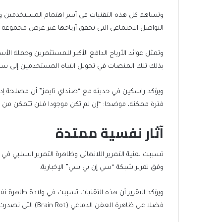
وتساهم كل هذه التقنيات في أسر اهتمام المستخدمين 
التواصل الاجتماعي التي تحقق أرباحها عبر عرض مجموعة م
وتمثل عوائد الأرباح الدافع الأكبر للمستثمرين وحملة الأ
بذلك تلك المنصات في تحويل انتباه المستخدمين إلى سلعة
ويؤكد راسكين في حديثه مع “صنداي تايمز” أن مصلحة إد
فترة ممكنة، موضحا: “إن لم تكن موجودا فلن تتمكن من ا
آثار نفسية ممتدة
تسببت تقنية التمرير اللانهائي وظاهرة التمرير السلبي 
وفق تقرير شبكة “سي إن بي سي” الإخبارية.
فضلا عن ظاهرة العفن الدماغي (Brain Rot) التي تصدرت عناوين الصحف في الآونة الأخيرة.