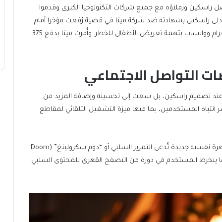
اصل راسكين وزملاؤه مع جميع شركات التكنولوجيا الكبرى وقدموا
 أدلى راسكين بشهادته ضد شركة ميتا في قضية رُفعت مؤخرا أمام
محكمة نيو مكسيكو ، والتي أدانت مالكة فيسبوك وإنستغرام وواتساب بتهمة تعريض الأطفال للخطر. وأُمرت ميتا بدفع 375
ت التواصل الاجتماعي
ف عند تصميم راسكين، بل سعت إلى تحسينه وإضافة المزيد من
 انتباه المستخدمين، بما فيها ميزة التشغيل التلقائي لمقاطع
وتعد التقنية التي ابتكرها راسكين حجر الأساس لولادة ظاهرة نفسية جديدة تُدعى التمرير السلبي أو “دوم سكرولينغ” (Doom
، وفيها ينخرط المستخدم في دورة من التصفح القهري للمحتوى السلبي