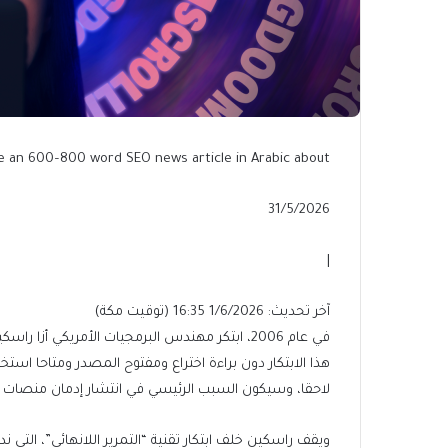
e an 600–800 word SEO news article in Arabic about:
Published
31/5/2026
On
31/5/2026
|
آخر
آخر تحديث: 1/6/2026 16:35 (توقيت مكة)
تحديث:
في عام 2006، ابتكر مهندس البرمجيات الأمريكي أ
1/6/2026
هذا الابتكار دون براءة اختراع ومفتوح المصدر ومتاحا استخ
16:35
لاحقا، وسيكون السبب الرئيسي في انتشار إدمان منصات ا
(توقيت
مكة)
ويقف راسكين خلف ابتكار تقنية “التمرير اللانهائي”، التي ن