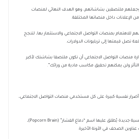
وجعلهم ملتصقين بشاشاتهم، وهو الهدف النهائي لمنصات
ن الإعلانات داخل منصاتها المختلفة.
سهم للاهتمام بمنصات التواصل الاجتماعي والاستثمار بها، لتنجح
 تصل قيمتها إلى تريليونات الدولارات.
ارة منصات التواصل الاجتماعي أن تكون ملتصقا بشاشتك لأكبر
لتأثر ولن يمكنهم تحقيق مكاسب مادية من ورائك”.
في أضرار نفسية كبيرة على كل مستخدمي منصات التواصل الاجتماعي،
ويؤكد التقرير أن هذه التقنيات تسببت في ولادة ظاهرة نفسية جديدة يُطلق عليها اسم “دماغ الفشار” (Popcorn Brain)،