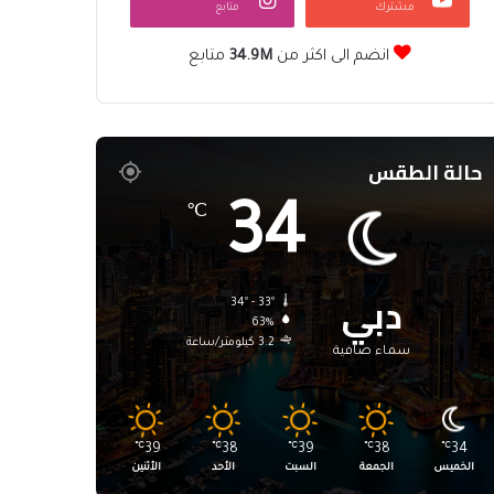
مشترك
متابع
انضم الى اكثر من
34.9M
متابع
حالة الطقس
34
℃
دبي
34º - 33º
63%
3.2 كيلومتر/ساعة
سماء صافية
℃
39
℃
38
℃
39
℃
38
℃
34
الخميس
الجمعة
السبت
الأحد
الأثنين