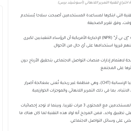
ختراع لتقنية التمرير اللانهائي (أسوشيتد برس)
كيف أن التقنية التي ابتكرها لمساعدة المستخدمين أصبحت سلاحا يُستخدم
ت، وفق تقرير الصحيفة.
ويؤكد راسكين أثناء ظهوره في أحد البرامج الإذاعية بشبكة “إن بي آر” (NPR) الإخبارية الأمريكية أن الرؤساء التنفيذيين لكبرى
كنهم قرروا استخدامها على أي حال من الأحوال.
حة لاهتمام إدارات منصات التواصل الاجتماعي بتحقيق الأرباح دون
أثرها على المجتمع.
وفي عام 2018، شارك راسكين في تأسيس مركز التكنولوجيا الإنسانية (CHT)، وهي منظمة غير ربحية تُعنى بمعالجة أضرار
تباه، بما في ذلك التمرير اللانهائي والموجزات الخوارزمية.
ووفقا لأبحاث المركز، فقد ضاعف التمرير اللانهائي تفاعل المستخدمين مع المحتوى 3 مرات تقريبا، وبينما لا توجد إحصائيات
ى تطبيق واحد، فمن المرجح أنه لولا هذه التقنية لما كان هناك ما
لبي على وسائل التواصل الاجتماعي.