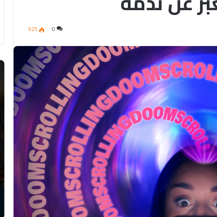
عبر عن ندمه
625
0