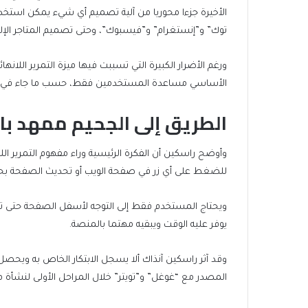
الأخيرة جزءا محوريا من آلية تصميم أي شيء يمكن استخدا
توك” و”إنستغرام” و”فيسبوك”، وحتى تصميم المتاجر الإلكتر
ورغم الأضرار الكبيرة التي تسببت فيها ميزة التمرير اللان
الأساسي مساعدة المستخدمين فقط، حسب ما جاء في تقري
الطريق إلى الجحيم ممهد بال
وأوضح راسكين أن الفكرة الرئيسية وراء مفهوم التمرير ا
للضغط على أي زر في صفحة الويب أو تحديث الصفحة بحث
ويحتاج المستخدم فقط إلى التوجه لأسفل الصفحة حتى تبد
يوفر عليه الوقت ويبقيه مهتما بالمنصة.
وقد آثر راسكين آنذاك ألا يسجل الابتكار الخاص به ويحصل
المصدر مع “غوغل” و”تويتر” خلال المراحل الأولى لنشأة 