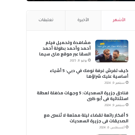
الأشهر
الأخيرة
تعليقات
مشاهدة وتحميل فيلم
أحمد وأحمد بطولة أحمد
السقا عبر موقع ماي سيما
MyCima (وي سيما WeCima)
يوليو 8, 2025
كيف تفرش غرفة نومك في دبي: 5 أشياء
أساسية عليك شراؤها
سبتمبر 9, 2024
فنادق جزيرة السعديات: 5 وجهات مذهلة لعطلة
استثنائية في أبو ظبي
سبتمبر 9, 2024
5 أفكار رائعة لقضاء ليلة ممتعة لا تُنسى مع
الصديقات في جزيرة السعديات
أغسطس 6, 2024