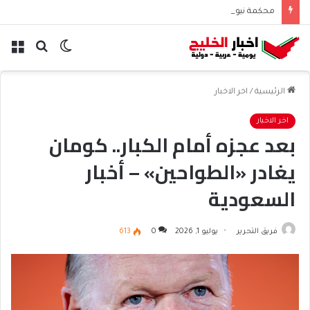
محكمة نيو مكسيكو تغرم ميتا نصف مليار دولار بسبب الأطفال
الوضع
بحث
الق
المظلم
عن
الرئيسية
/
اخر الاخبار
اخر الاخبار
بعد عجزه أمام الكبار.. كومان
يغادر «الطواحين» – أخبار
السعودية
فريق التحرير
يوليو 1, 2026
0
613