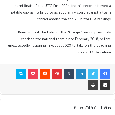
semi-finals of the UEFA Euro 2024, but his record showed a
notable gap as he failed to achieve any victory against a team
ranked among the top 25 in the FIFA rankings.
Koeman took the helm of the “Oranje,” having previously
coached the national team since February 2018, before
unexpectedly resigning in August 2020 to take on the coaching
role at FC Barcelona.
فيسبوك
تويتر
لينكدإن
بينتيريست
بوكيت
سكايب
مشاركة عبر البريد
طباعة
مقالات ذات صلة