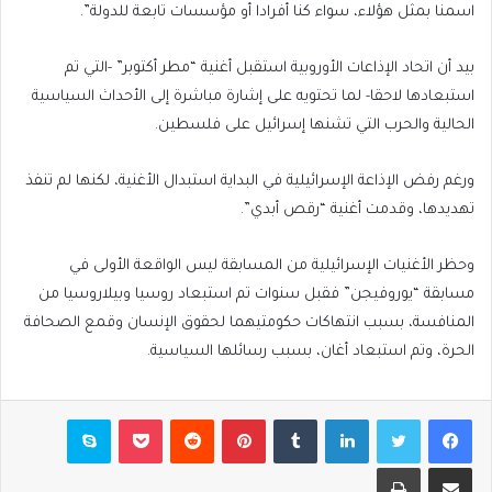
اسمنا بمثل هؤلاء، سواء كنا أفرادا أو مؤسسات تابعة للدولة”.
بيد أن اتحاد الإذاعات الأوروبية استقبل أغنية “مطر أكتوبر” -التي تم
استبعادها لاحقا- لما تحتويه على إشارة مباشرة إلى الأحداث السياسية
الحالية والحرب التي تشنها إسرائيل على فلسطين.
ورغم رفض الإذاعة الإسرائيلية في البداية استبدال الأغنية، لكنها لم تنفذ
تهديدها، وقدمت أغنية “رقص أبدي”.
وحظر الأغنيات الإسرائيلية من المسابقة ليس الواقعة الأولى في
مسابقة “يوروفيجن” فقبل سنوات تم استبعاد روسيا وبيلاروسيا من
المنافسة، بسبب انتهاكات حكومتيهما لحقوق الإنسان وقمع الصحافة
الحرة، وتم استبعاد أغان، بسبب رسائلها السياسية.
فيسبوك
تويتر
لينكدإن
بينتيريست
بوكيت
سكايب
مشاركة عبر البريد
طباعة