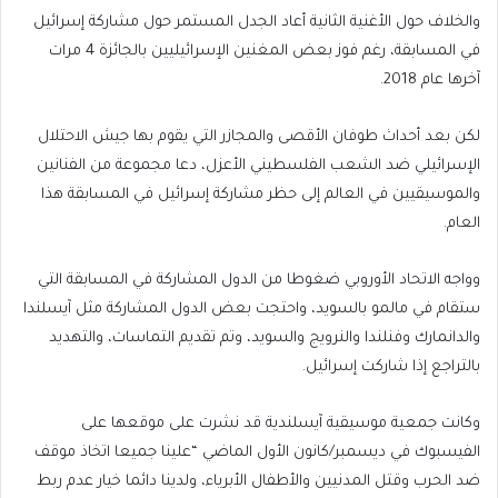
والخلاف حول الأغنية الثانية أعاد الجدل المستمر حول مشاركة إسرائيل
في المسابقة، رغم فوز بعض المغنين الإسرائيليين بالجائزة 4 مرات
آخرها عام 2018.
لكن بعد أحداث طوفان الأقصى والمجازر التي يقوم بها جيش الاحتلال
الإسرائيلي ضد الشعب الفلسطيني الأعزل، دعا مجموعة من الفنانين
والموسيقيين في العالم إلى حظر مشاركة إسرائيل في المسابقة هذا
العام.
وواجه الاتحاد الأوروبي ضغوطا من الدول المشاركة في المسابقة التي
ستقام في مالمو بالسويد، واحتجت بعض الدول المشاركة مثل آيسلندا
والدانمارك وفنلندا والنرويج والسويد، وتم تقديم التماسات، والتهديد
بالتراجع إذا شاركت إسرائيل.
وكانت جمعية موسيقية آيسلندية قد نشرت على موقعها على
الفيسبوك في ديسمبر/كانون الأول الماضي “علينا جميعا اتخاذ موقف
ضد الحرب وقتل المدنيين والأطفال الأبرياء، ولدينا دائما خيار عدم ربط