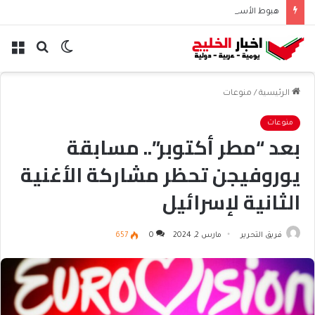
هبوط الأسهم والذهب وصعود النفط يعقّد مسار الفدرالي
الوضع
بحث
الق
المظلم
عن
الرئيسية
/
منوعات
منوعات
بعد “مطر أكتوبر”.. مسابقة
يوروفيجن تحظر مشاركة الأغنية
الثانية لإسرائيل
فريق التحرير
مارس 2, 2024
0
657