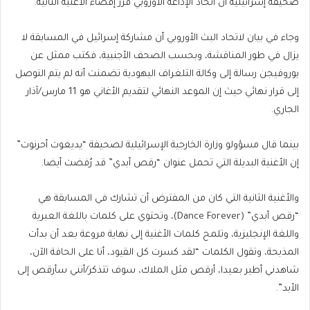
صحيفة إسرائيلية أن اتحاد الإذاعة الأوروبي قرر إقصاء الأغنية الثانية.
وجاء في بيان لاتحاد البث الأوروبي أن مشاركة إسرائيل في المسابقة لا
يزال في طور المناقشة، وبحسب الصحف الأجنبية، فكتب ممثل عن
يوروفيجن رسالة إلى وكالة التلغراف اليهودية تضمنت أنه لم يتم التوصل
إلى قرار نهائي حيث إن الموعد النهائي لتقديم الأغاني هو 11 مارس/آذار
الجاري.
بينما قال مسؤولو وزارة الخارجية الإسرائيلية لصحيفة “يديعوت أحرنوت”
إن الأغنية البديلة التي تحمل عنوان “رقص أبدي” قد رُفضت أيضا.
والأغنية الثانية التي كان من المفترض أن تشارك في المسابقة هي
“رقص أبدي” (Dance Forever)، وتحتوي على كلمات باللغة العبرية
واللغة الإنجليزية، وتلمح كلمات الأغنية إلى نهاية مروعة بعد أن بدأت
المذبحة، وتقول الكلمات “لقد كسرت كل القيود، أنا على الحافة الآن،
شاهدني أطير بعيدا، أرقص مثل الملاك، سوف تتذكر/أنني سأرقص إلى
الأبد”.