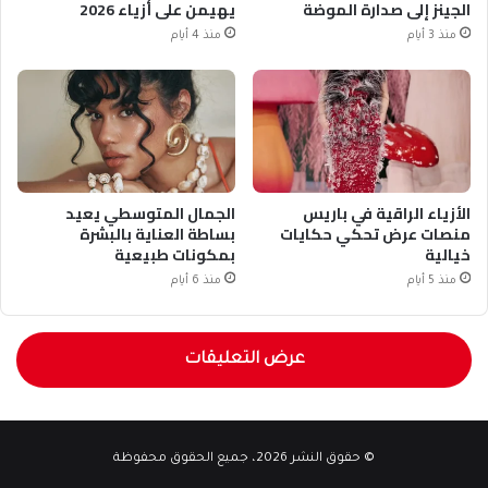
الجينز إلى صدارة الموضة
يهيمن على أزياء 2026
منذ 3 أيام
منذ 4 أيام
الأزياء الراقية في باريس
الجمال المتوسطي يعيد
منصات عرض تحكي حكايات
بساطة العناية بالبشرة
خيالية
بمكونات طبيعية
منذ 5 أيام
منذ 6 أيام
عرض التعليقات
© حقوق النشر 2026، جميع الحقوق محفوظة