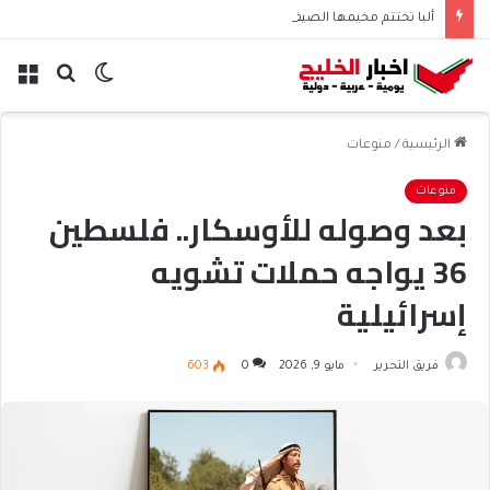
ألبا تختتم مخيمها الصيفي لطلاب البحرين
الوضع
بحث
الق
المظلم
عن
الرئيسية
/
منوعات
منوعات
بعد وصوله للأوسكار.. فلسطين
36 يواجه حملات تشويه
إسرائيلية
فريق التحرير
مايو 9, 2026
0
603