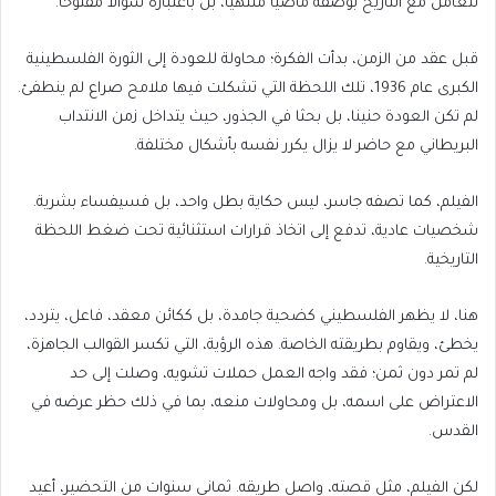
تتعامل مع التاريخ بوصفه ماضيا منتهيا، بل باعتباره سؤالا مفتوحا.
قبل عقد من الزمن، بدأت الفكرة؛ محاولة للعودة إلى الثورة الفلسطينية
الكبرى عام 1936، تلك اللحظة التي تشكلت فيها ملامح صراع لم ينطفئ.
لم تكن العودة حنينا، بل بحثا في الجذور، حيث يتداخل زمن الانتداب
البريطاني مع حاضر لا يزال يكرر نفسه بأشكال مختلفة.
الفيلم، كما تصفه جاسر، ليس حكاية بطل واحد، بل فسيفساء بشرية.
شخصيات عادية، تدفع إلى اتخاذ قرارات استثنائية تحت ضغط اللحظة
التاريخية.
هنا، لا يظهر الفلسطيني كضحية جامدة، بل ككائن معقد، فاعل، يتردد،
يخطئ، ويقاوم بطريقته الخاصة. هذه الرؤية، التي تكسر القوالب الجاهزة،
لم تمر دون ثمن؛ فقد واجه العمل حملات تشويه، وصلت إلى حد
الاعتراض على اسمه، بل ومحاولات منعه، بما في ذلك حظر عرضه في
القدس.
لكن الفيلم، مثل قصته، واصل طريقه. ثماني سنوات من التحضير، أعيد