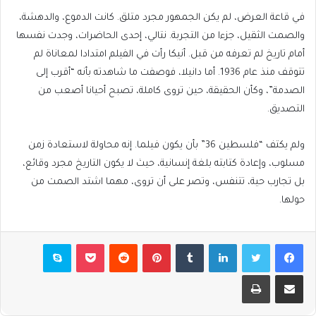
في قاعة العرض، لم يكن الجمهور مجرد متلق. كانت الدموع، والدهشة،
والصمت الثقيل، جزءا من التجربة. نتالي، إحدى الحاضرات، وجدت نفسها
أمام تاريخ لم تعرفه من قبل. أنيكا رأت في الفيلم امتدادا لمعاناة لم
تتوقف منذ عام 1936. أما دانيلا، فوصفت ما شاهدته بأنه “أقرب إلى
الصدمة”، وكأن الحقيقة، حين تروى كاملة، تصبح أحيانا أصعب من
التصديق.
ولم يكتف “فلسطين 36” بأن يكون فيلما. إنه محاولة لاستعادة زمن
مسلوب، وإعادة كتابته بلغة إنسانية، حيث لا يكون التاريخ مجرد وقائع،
بل تجارب حية، تتنفس، وتصر على أن تروى، مهما اشتد الصمت من
حولها.
فيسبوك
تويتر
لينكدإن
بينتيريست
بوكيت
سكايب
مشاركة عبر البريد
طباعة