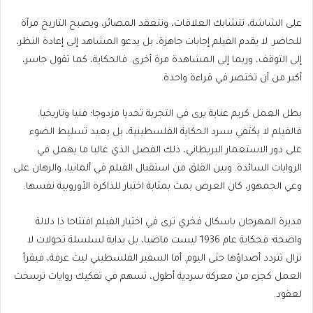
على الشاشة، تتشابك العلاقات، وتتعقد المصائر، ويصبح التاريخ مرآة
للحاضر. لا يقدم الفيلم إجابات جاهزة، بل يدعو المشاهد إلى إعادة النظر،
إلى التوقف، وربما إلى المشاهدة مرة أخرى. فالحكاية، كما تقول جاسر،
أكبر من أن تختصر في قراءة واحدة.
بطل العمل كريم عناية يرى في التجربة تحديا مزدوجا؛ فنيا وتاريخيا.
فالفيلم لا يكتفي بسرد الحكاية الفلسطينية، بل يعيد تسليط الضوء
على دور الاستعمار البريطاني، ذلك الفصل الذي غالبا ما يهمل في
الروايات السائدة. وبين القلق من استقبال الفيلم في ألمانيا، والرهان على
وعي الجمهور، كان العرض بمث بمثابة اختبار للذاكرة الأوروبية نفسها.
مديرة المهرجان باسكال فخري ترى في اختيار الفيلم افتتاحا ذا دلالة
واضحة؛ فحكاية عام 1936 ليست ماضيا، بل بداية لسلسلة تحولات لا
تزال تتردد أصداؤها حتى اليوم. أما السفير الفلسطيني ليث عرفة، فيقرأ
العمل كجزء من معركة سردية أطول، تسهم في تفكيك روايات ترسخت
لعقود.