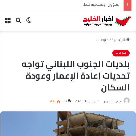
الشؤون الإسلامية تطلق حسابها الرسمي على تيك توك للمحتوى الديني
الوضع
بحث
الق
المظلم
عن
الرئيسية
/
منوعات
منوعات
بلديات الجنوب اللبناني تواجه
تحديات إعادة الإعمار وعودة
السكان
فريق التحرير
يونيو 10, 2025
0
700