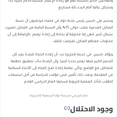
والهاجس الأكبر بالنسبة لهم هو إعادة الإعمار، فنسبة الدمار كبيرة جدا
وتشكل عائقا أمام البدء بأية مشاريع.
ويشير علي ياسين رئيس بلدية حولا في قضاء مرجعيون أن نسبة
المنازل المدمرة بلغت حوالي 75% وأن النسبة الباقية من المنازل تضررت
بشكل كبير، فهي إما محترقة أو بحاجة إلى إعادة ترميم، بالإضافة إلى أن
محتويات معظم المنازل تعرضت للتلف.
ويؤكد ياسين -في حديثه للجزيرة نت- أن إعادة الحياة للبلدة بعد كل
التدمير الكبير فيها يعتبر تحديا كبيرا، وأن البلدية بدأت بتطبيق خطتها
للتعامل مع الوضع. وتأتي عملية إعادة ضخ المياه إلى الأحياء السكنية
في المقدمة، وبعد ذلك تأمين مبنى مؤقت للدراسة من أجل استيعاب
الطلاب لتأخذ العملية التربوية مسارها العام الدراسي القادم.
دمار كبير في مدرسة حولا الرسمية (الجزيرة)
وجود الاحتلال