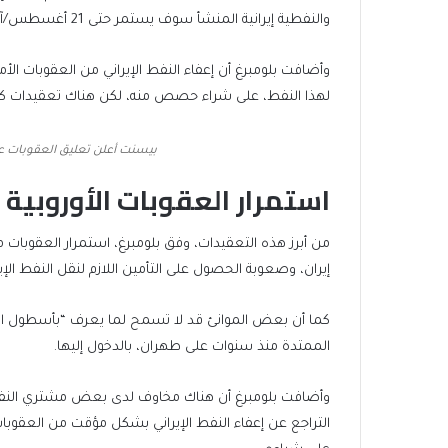
of
of
والنفطية إيرانية المنشأ سوف يستمر حتى 21 أغسطس/آب المقبل.
list
4
items
وأضافت بلومبرغ أن إعفاء النفط الإيراني من العقوبات ال
لهذا النفط، على شراء حصص منه، لكن هناك تعقيدات كثير
بيسنت أعلن تعليق العقوبات على
استمرار العقوبات الأوروبية
من أبرز هذه التعقيدات، وفق بلومبرغ، استمرار العقوبات م
إيران، وصعوبة الحصول على التأمين اللازم لنقل النفط الإيران
كما أن بعض الموانئ قد لا تسمح لما يعرف “بأسطول الظل”
الممتدة منذ سنوات على طهران، بالدخول إليها.
وأضافت بلومبرغ أن هناك مخاوف لدى بعض مشتري النفط 
التراجع عن إعفاء النفط الإيراني بشكل مؤقت من العقوب