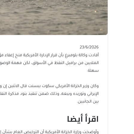
Published
23/6/2026
On
أفادت وكالة بلومبرغ بأن قرار الإدارة الأمريكية منح إع
23/6/2026
الملايين من براميل النفط في الأسواق، لكن مهمة الوص
سهلة.
الإيراني وتوريده وبيعه، وذلك ضمن تنفيذ بنود مذكرة ال
بين الجانبين.
اقرأ أيضا
end
list
وأوضحت ⁠وزارة ⁠الخزانة الأمريكية أن الترخيص العام بشأن إي