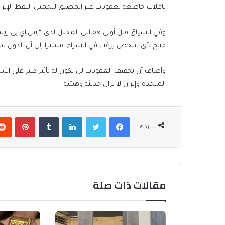
ناقلات خاضعة لعقوبات عبر المضيق لتحميل النفط الإيران
وفي السياق قال أولي هفالبي المحلل لدى “إس.إي.بي ريسيرت
متاح لأي شخص يرغب في الشراء، مشيرا إلى أن الدول ستس
وأضاف أن تخفيف العقوبات لن يكون له تأثير كبير على الأس
المتحدة وإيران لا تزال حديثة وهشة.
فيسبوك
تويتر
لينكدإن
بينتير
شاركها
مقالات ذات صلة