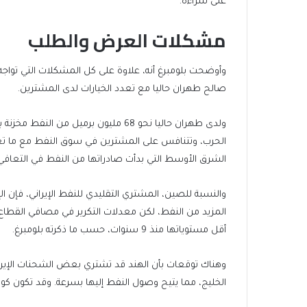
على شراءه.
مشكلات العرض والطلب
وأوضحت بلومبرغ أنه، علاوة على كل المشكلات التي تواجه
صالح طهران حاليا مع تعدد الخيارات لدى المشترين.
ولدى طهران حاليا نحو 68 مليون برميل 
الحرب، وتتنافس على المشترين في سوق النفط مع ما تعرض
الشرق الأوسط التي بدأت صادراتها من النفط في التعافي
والنسبة للصين، المشتري التقليدي للنفط الإيراني، فإن ال
المزيد من النفط، لكن معدلات التكرير في مصافي القطاع ا
أقل مستوياتها منذ 9 سنوات، حسب ما ذكرته بلومبرغ.
وهناك توقعات بأن الهند قد تشتري بعض الشحنات الإيرا
الخليج، مما يتيح وصول النفط إليها بسرعة. وقد تكون كوريا