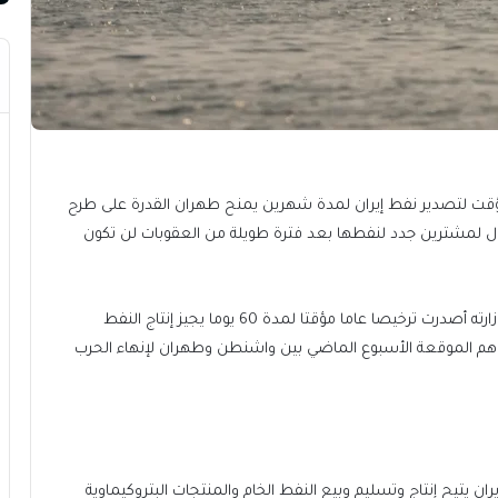
فاء مؤقت لتصدير نفط إيران لمدة شهرين يمنح طهران القدرة على طرح
ول لمشترين جدد لنفطها بعد فترة طويلة من العقوبات لن تكون
وكان وزير الخزانة الأمريكي سكوت بيسنت قال الاثنين إن وزارته أصدرت ترخيصا عاما مؤقتا لمدة 60 يوما يجيز إنتاج النفط
تفاهم الموقعة الأسبوع الماضي بين واشنطن وطهران لإنهاء الحرب
ران ⁠يتيح إنتاج وتسليم وبيع النفط الخام والمنتجات ⁠البتروكيماوية