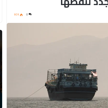
دد لنفطها
609
0