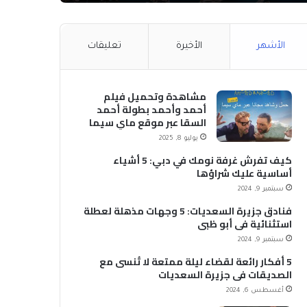
الأشهر
الأخيرة
تعليقات
مشاهدة وتحميل فيلم
أحمد وأحمد بطولة أحمد
السقا عبر موقع ماي سيما
MyCima (وي سيما WeCima)
يوليو 8, 2025
كيف تفرش غرفة نومك في دبي: 5 أشياء
أساسية عليك شراؤها
سبتمبر 9, 2024
فنادق جزيرة السعديات: 5 وجهات مذهلة لعطلة
استثنائية في أبو ظبي
سبتمبر 9, 2024
5 أفكار رائعة لقضاء ليلة ممتعة لا تُنسى مع
الصديقات في جزيرة السعديات
أغسطس 6, 2024