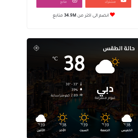
مشترك
متابع
انضم الى اكثر من
34.9M
متابع
حالة الطقس
38
℃
دبي
38º - 33º
39%
2.89 كيلومتر/ساعة
غيوم متفرقة
℃
39
℃
38
℃
39
℃
39
℃
38
الخميس
الجمعة
السبت
الأحد
الأثنين