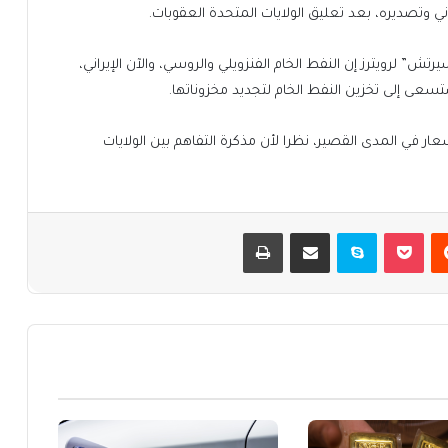
ي وتصديره، بعد تعليق الولايات المتحدة العقوبات.
ش” لرويترز إن النفط الخام الفنزويلي والروسي، والآن الإيراني،
عى إلى تخزين النفط الخام لتجديد مخزوناتها.
عار في المدى القصير، نظرا لأن مذكرة التفاهم بين الولايات
يست
بوكيت
سكايب
مشاركة عبر البريد
طباعة