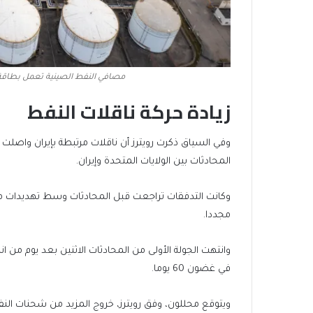
مصافي النفط الصينية تعمل بطاقة
زيادة حركة ناقلات النفط
وفي السياق ذكرت رويترز أن ناقلات مرتبطة بإيران واصلت
المحادثات بين الولايات المتحدة وإيران.
وكانت التدفقات تراجعت قبل المحادثات وسط تهديدات م
مجددا.
وانتهت الجولة ⁠الأولى من المحادثات الاثنين بعد يوم من 
في غضون 60 يوما.
ويتوقع محللون، وفق رويترز، خروج المزيد من شحنات النفط