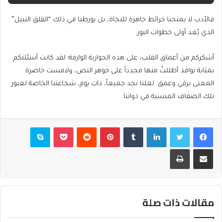
فالأدب لا يمنحنا خرائط جاهزة للنجاة، بل يورطنا في ذلك “القلق النبيل”
الذي يُعد أولى خطوات النور.
أشكركم من أعماق القلب، على هذه الحوارية الوارفة؛ لقد كانت أسئلتكم
بمثابة نوافذ أطللتُ منها مجدداً على جوهر النص، ولامست خاصرة
المعنى برقي وعمق. لعلنا نجد جميعاً، ذات يوم، شجاعتنا الخاصة لعبور
تلك الضفاف المنسية في ذواتنا.
فيسبوك
تويتر
لينكدإن
بينتيريست
بوكيت
سكايب
مشاركة عبر البريد
طباعة
مقالات ذات صلة