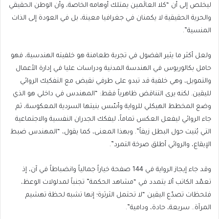
ليخلص إلى أن “كلا العالَمين يمتلك أوهامه الخاصة، وأن الوطن الحقيقي
والحرية الحقيقية لا يكمنان في جغرافيا معينة، بل في العودة إلى الذات
المنسية”.
ولعل أكثر ما يثير الفضول في تجربة طعامنة هو خلفيته الهندسية، فهو
حامل بكالوريوس في الهندسة المدنية ودراسات عليا في إدارة الأعمال
والتمويل، وهي خلفية قد تبدو على طرفي نقيض مع التفكيك الروائي
لليقين. لكنه يرى التناقض ظاهرياً فقط: “المهندس في داخلي هو الذي
وضع المخطط الهيكلي للرواية وأسّس بنيتها السردية المعكوسة، ثم
جاء الروائي ليفعل العكس تماماً، ليفكك الجدران النفسية والاجتماعية
التي بُنيت حول البطل زيفاً”. وبهذا المعنى، كما يقول، “المهندس ضبط
الإيقاع، والروائي أطلق صرخة التمرد”.
وقد جاء إيجاز الرواية في 144 صفحة خياراً جمالياً وانضباطاً في آن، إذ
تعمّد الكاتب ألا يتمدد في “مشاهد الحكمة” تجنباً لمدلولات الوعظ،
فلحظات تصدّع اليقين “لا تحتمل الثرثرة؛ إنها تشبه لحظة تهشيم
المرآة.. سريعة، حادة، ودامية”.