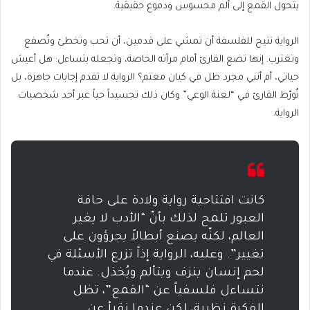
يتحول القمع إلى ألم محسوس ودموع حقيقية.
الرواية تتيح للفلسفة أن تمشي على قدمين، أن تحب وتخطئ وتُصفع
وتغترب. إنها تضع القارئ أمام مرآته الخاصة، وتجعله يتساءل: هل أعيش
حياتي، أم أنني مجرد ظل في كيان معتم؟ الرواية لا تقدم إجابات جاهزة، بل
تُورّط القارئ في “لعنة الوعي” وكان ذلك تجسيداً حياً عبر أحد شخصيات
الرواية.
كانت افتتاحية رواية ولادة على حافة
العبور تلمح لذلك بأنّ “الأدب لا يغير
العالم، لكنّه يصنع أبطالاً يجرؤون على
تغيير”. وعليه، الرواية إذاً تزرع الأسئلة في
لحم إنسان ينزف ويتألم ويُخذل. عندما
نتساءل فلسفياً عن “القمع”، تظل
الفكرة نظرية، لكن عندما نقرأ عن