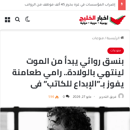
إضراب المؤسسات في غزة يحرم 45 ألف موظف من الرواتب
الوضع
بحث
الق
المظلم
عن
الرئيسية
/
منوعات
منوعات
بنسق روائي يبدأ من الموت
لينتهي بالولادة.. رامي طعامنة
يفوز بـ”الإبداع للكاتب” في
الدوحة
فريق التحرير
مايو 27, 2026
0
596