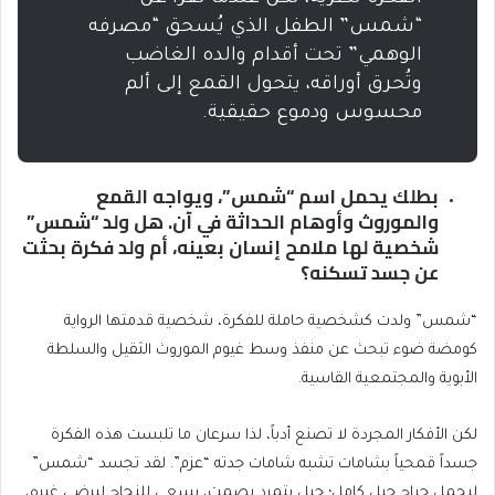
“شمس” الطفل الذي يُسحق “مصرفه
الوهمي” تحت أقدام والده الغاضب
وتُحرق أوراقه، يتحول القمع إلى ألم
محسوس ودموع حقيقية.
بطلك يحمل اسم “شمس”، ويواجه القمع
والموروث وأوهام الحداثة في آن. هل ولد “شمس”
شخصية لها ملامح إنسان بعينه، أم ولد فكرة بحثت
عن جسد تسكنه؟
“شمس” ولدت كشخصية حاملة للفكرة، شخصية قدمتها الرواية
كومضة ضوء تبحث عن منفذ وسط غيوم الموروث الثقيل والسلطة
الأبوية والمجتمعية القاسية.
لكن الأفكار المجردة لا تصنع أدباً، لذا سرعان ما تلبست هذه الفكرة
جسداً قمحياً بشامات تشبه شامات جدته “عزم”. لقد تجسد “شمس”
ليحمل جراح جيل كامل؛ جيل يتمرد بصمت، يسعى للنجاح ليرضي غيره،