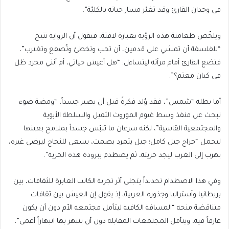
في وجدان القارئ وقد تغيّر مسار حياته بالكليّة”.
ويلخّص طعامنة هذه الرؤية بعبارة لافتة، فيقول أن الرواية تتيح
“للفلسفة أن تمشي على قدمين، أن تحب وتخطئ وتُصفع وتغترب”،
فتضع القارئ أمام مرآته ليتساءل: “هل أعيش حياتي، أم أنني مجرد ظل
في كيان معتم؟”.
أما بطله “شمس”، فقد وُلد فكرةً قبل أن يصير جسداً، “ومضة ضوء
تبحث عن منفذ وسط غيوم الموروث الثقيل والسلطة الأبوية
والمجتمعية القاسية”، لكنه سرعان ما تلبّس جسداً بملامح بعينها
ليحمل “جراح جيل كامل؛ جيل يتمرد بصمت، يسعى للنجاح ليرضي غيره،
يهرب إلى الغرب ليجد حريته، ثم يصطدم ببرودة هذه الحرية”.
وفي هذا الاصطدام تحديداً يتجلى أثر تجربة الكاتب العابرة للثقافات، بين
بريطانيا وأستراليا وجذوره العربية، إذ يقول إن العيش بين ثقافات
متناقضة منحه “المسافة الكافية ليتأمل مجتمعه الأم دون أن يكون
غارقاً فيه، ويتأمل المجتمعات المقابلة دون أن ينبهر بها انبهاراً أعمى”،