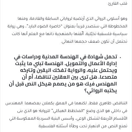
قلب القارئ.
وهو أسلوبي الروائي الذي أرتضيه لرواياتي السابقة والقادمة، ومنها
المخطوطة التي ستصدر قريباً بعنوان “خاصرة الضوء البارد”، وهي رواية
سياسية فلسفية تخيّلية، ألّفتها بالمنهجية ذاتها مع العلم أنها كانت
تحتمل أن تكون ضعف حجمها النهائي.
تحمل شهادة في الهندسة المدنية ودراسات في
إدارة الأعمال والتمويل. الهندسة تبني ما يثبت
ويحتمل عليه، والرواية تفكك اليقين وتتركه
متصدعا. هل ترى بين العقلين تناقضا، أم أن
المهندس فيك هو من يصمم هيكل النص قبل أن
يكتبه الروائي؟
التناقض ظاهري فقط، لكنهما في العمق يكملان بعضهما. المهندس
في داخلي هو الذي وضع “المخطط الهيكلي” للرواية؛ هو الذي بنى
الأقسام الأربعة لتشكل الوعي، وأسس البنية السردية المعكوسة التي
تمنع النص من الانهيار تحت وطأة أسئلته الفلسفية.