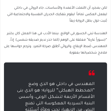
لكن بمجرد أن اكتملت الأعمدة والأساسات، جاء الروائي في داخلي
ليفعل العكس تماماً: ليقوم بتفكيك الجدران النفسية والاجتماعية التي
بُنيت حول بطل الرواية زيفاً.
الهندسة تبني الجسور في الواقع، بينما الأدب في هذا العمل كان يختبر
“جسوراً عارية” معلقة على الوهم (كما حذر نديم صديقه شمس). إذاً،
المهندس ضَبط الإيقاع، والروائي أطلق صرخة التمرد. وترجم حواسها على
ملامح شخصياتها بعفوية.
المهندس في داخلي هو الذي وضع
“المخطط الهيكلي” للرواية؛ هو الذي بنى
الأقسام الأربعة لتشكل الوعي، وأسس
البنية السردية المعكوسة التي تمنع
النص من الانهيار تحت وطأة أسئلته