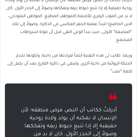
أدركتُ ككاتب أن النص فرض منطقه؛ لأن الإنسان لا يمكنه أن يولد ولادة
روحية حقيقية إلا إذا تتبع خيوط زيفه وتفككها وصولاً إلى الجذر الأول. كان
لا بد من الموت الرمزي للأقنعة (الموظف المطيع، المواطن النموذجي،
الابن الخاضع) لتبدأ عملية الحفر العكسي في الذاكرة، وصولاً إلى تلك
“المضغة” الأولى، حيث يبدأ الوعي النقي قبل أن تلوثه اشتراطات
المجتمع.
وربما، طابت لي هذه التقنية أيضاً لفرادتها من ناحية، ولكونها تخدم
الحبكة الروائية من ناحية أخرى، ولتبقى في ذاكرة القارئ بعد أن يصل إلى
كلمة “تمت”.
أدركتُ ككاتب أن النص فرض منطقه؛ لأن
الإنسان لا يمكنه أن يولد ولادة روحية
حقيقية إلا إذا تتبع خيوط زيفه وتفككها
وصولاً إلى الجذر الأول. كان لا بد من