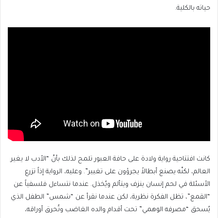
حياته بالكلية.
كانت افتتاحية رواية ولادة على حافة العبور تلمح لذلك بأنّ “الأدب لا يغير
العالم، لكنّه يصنع أبطالاً يجرؤون على تغيير”. وعليه، الرواية إذاً تزرع
الأسئلة في لحم إنسان ينزف ويتألم ويُخذل. عندما نتساءل فلسفياً عن
“القمع”، تظل الفكرة نظرية، لكن عندما نقرأ عن “شمس” الطفل الذي
يُسحق “مصرفه الوهمي” تحت أقدام والده الغاضب وتُحرق أوراقه،