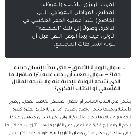
الموت الرمزي للأقنعة (الموظف
المطيع، المواطن النموذجي، الابن
الخاضع) لتبدأ عملية الحفر العكسي في
الذاكرة، وصولاً إلى تلك “المضغة”
الأولى، حيث يبدأ الوعي النقي قبل أن
تلوثه اشتراطات المجتمع.
سؤال الرواية الأعمق – متى يبدأ الإنسان حياته
حقا؟ – سؤال يصعب أن يجاب عليه نثرا مباشرا. ما
الذي تتيحه الرواية للإجابة عنه ولا يتيحه المقال
الفلسفي أو الكتاب الفكري؟
بشكل عام، الكتاب المباشر أو المقال الفلسفي يخاطب العقل، ويطرح
الأسئلة ويجيبها بشكل واضح وصريح، أما الرواية فتزرع الفكرة كبذرة
تنمو مع مشاهدها ببطء، والتاريخ الروائي يخبرنا بشيء مدهش؛ عندما
تنجح الرواية بزرع فكرة معينة في وعي القارئ فإنها لا تنتزع بسهولة، إنما
تبقى هناك في مكان ما في وجدان القارئ لفترة طويلة، وقد تغيّر مسار