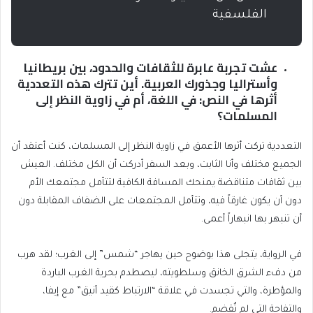
الفلسفية
عشت تجربة عابرة للثقافات والحدود، بين بريطانيا
وأستراليا وجذورك العربية. أين تترك هذه التعددية
أثرها في النص: في اللغة، أم في زاوية النظر إلى
المسلمات؟
التعددية تركت أثرها الأعمق في زاوية النظر إلى المسلمات، كنت أعتقد أن
الجميع مختلف وأنا الثابت، وبعد السفر أدركت أن الكل مختلف. العيش
بين ثقافات متناقضة يمنحك المسافة الكافية لتتأمل مجتمعك الأم
دون أن يكون غارقاً فيه، وتتأمل المجتمعات على الضفاف المقابلة دون
أن تنبهر بها انبهاراً أعمى.
في الرواية، يتجلى هذا بوضوح حين يهاجر “شمس” إلى الغرب؛ لقد هرب
من دفء الشرق الخانق وسلطويته، ليصطدم بحرية الغرب الباردة
والمؤطرة، والتي تجسدت في علاقة “الارتباط كقيد أنيق” مع إيفا،
والتفاحة التي لم تُقضم.