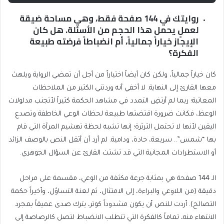
روايتك في 144 صفحة فقط، وهي مساحة ضيقة
لعملٍ يحمل هذا الحجم من الأسئلة. هل كان
الإيجاز خياراً جمالياً، أم انضباطاً فرضته طبيعة
الفكرة؟
كان خياراً جمالياً، ولكن كان أيضاً اختياراً من أجل أن تمضي الرواية ويلهث
معها القارئ إلى النهاية. لا أخفي أنه وردتني الكثير من الملاحظات
المعاتبة؛ ربما لم أرتضِ التمدد في مشاهد الحكمة كثيراً لأتجنب مدلولات
الوعظ، فكانت ضرورة اقتضتها طبيعة لحظات الوعي الخاطفة وتصدع
اليقين لأنها لا تحتمل الثرثرة؛ إنها تشبه لحظة تهشيم المرآة التي قام
بها “شمس”.. سريعة، حادة، ودامية. لم أرد أن أثقل النص بالوصف الزائد
أو الاستطرادات المجانية التي قد تشتت القارئ عن السؤال الجوهري.
الـ 144 صفحة هي بمثابة جرعة مكثفة من الوعي، مقسمة على مراحل
دقيقة (من اللاوعي والبراءة، إلى الامتثال، ثم لعنة التساؤل، وأخيراً حكمة
التصالح). أردت للنص أن يكون مشدوداً كوتر، يترك صدى عميقاً بمجرد
الانتهاء منه، تماماً كالفكرة التي تتطلب الانضباط لتصل كالرصاصة إلى