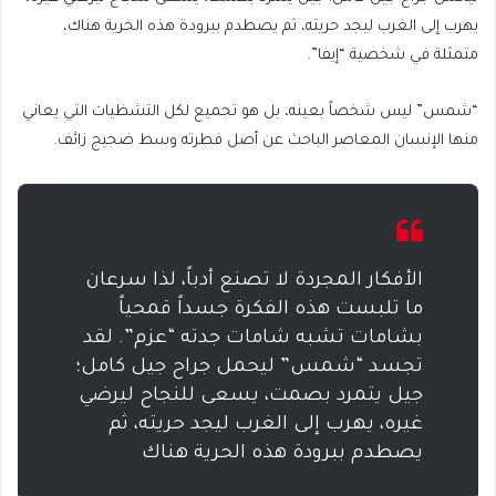
يهرب إلى الغرب ليجد حريته، ثم يصطدم ببرودة هذه الحرية هناك،
متمثلة في شخصية “إيفا”.
“شمس” ليس شخصاً بعينه، بل هو تجميع لكل التشظيات التي يعاني
منها الإنسان المعاصر الباحث عن أصل فطرته وسط ضجيج زائف.
الأفكار المجردة لا تصنع أدباً، لذا سرعان
ما تلبست هذه الفكرة جسداً قمحياً
بشامات تشبه شامات جدته “عزم”. لقد
تجسد “شمس” ليحمل جراح جيل كامل؛
جيل يتمرد بصمت، يسعى للنجاح ليرضي
غيره، يهرب إلى الغرب ليجد حريته، ثم
يصطدم ببرودة هذه الحرية هناك