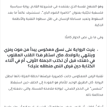
وهو المنهج نفسه الذي يعتمده في مشروعه القادم، رواية سياسية
فلسفية تخيّلية بعنوان “خاصرة الضوء البارد”، تستشرف عالماً ما بعد
السقوط وتعيد مساءلة الإنسان في ظل سطوة التقنية والأنظمة
الذكية.
وفي ما يلي نص الحوار كاملًا.
بنيت الرواية على نسق معكوس يبدأ من موت رمزي
وينتهي بالولادة. متى استقر هذا القلب المقلوب
في ذهنك: قبل أن تكتب الجملة الأولى، أم في أثناء
الكتابة حين فرض النص منطقه عليك؟
تقنية الزمن المعكوس جاءت كضرورة فرضتها لحظة العزلة ذاتها لبطل
الرواية. كان الطريق الوحيد للأمام هو العودة إلى الخلف حين استيقظ
“شمس” في الحجر الصحي، ليواجه ملامحه المسنة، والتي دفعته إلى
محاكمة ذاته.