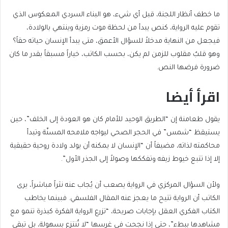
ما خطف أنظار اللجنة، قبل أي شيء، هو البناء السردي المعكوس الذي
تقوم عليه الرواية، كنص يبدأ من لحظة موت رمزية وينتهي بالولادة،
فيجعل من النهاية مدخلاً للسؤال الأعمق، متى يبدأ الإنسان حياته حقاً؟
وهو قلبٌ مقلوب للزمن لم يكن، بحسب الكاتب، خياراً مسبقاً بقدر ما كان
ضرورة فرضها النص.
اقرأ أيضا
end
list
يقول طعامنة إن “الطريق الوحيد للأمام كان هو العودة إلى الخلف”، حين
of
of
يستيقظ “شمس” في الحجر الصحي ليواجه ملامحه المسنّة وتبدأ
list
2
محاكمته لذاته، مضيفاً أن “الإنسان لا يمكنه أن يولد ولادة روحية حقيقية
items
إلا إذا تتبع خيوط زيفه وتفككها وصولاً إلى الجذر الأول”.
ولأن السؤال المركزي في الرواية يصعب أن يُجاب عنه نثراً مباشراً، يرى
الكاتب أن الرواية تتيح ما يعجز عنه المقال الفلسفي. فبينما يخاطب
الكتاب الفكري العقل بإجابات صريحة، “تزرع الرواية الفكرة كبذرة تنمو مع
مشاهدها ببطء”، حتى إذا نجحت في غرسها “لا تُنتزع بسهولة، بل تبقى