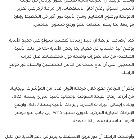
وأكدت الرابطة أن المرحلة الثانية تعكس تطور البرنامج من مرحلة
تأسيس السوق وفتح آفاق الاستقطاب، إلى مرحلة تركز على تعزيز
الحوكمة ووضوح المعايير، ومنح الأندية دورا أكبر في التخطيط وإدارة
مواردها، بما يدعم استدامة النمو ورفع مستوى التنافس.
كما أوضحت الرابطة أن دليلا إرشاديا تفصيليا سيوزع على جميع الأندية
يوضح آلية احتساب كل معيار، بما يمكن الأندية -بما في ذلك الأندية
الصاعدة- من بناء تصورات واضحة حول مخصصاتها قبل فترات
التسجيل، على أن تتاح نسخة من الدليل للمختصين والإعلام عبر موقع
الرابطة.
يذكر أن البرنامج حقق خلال مرحلته الأولى عددا من المؤشرات الإيجابية،
من أبرزها ارتفاع القيمة السوقية الإجمالية لأندية الدوري بنسبة 221%،
وزيادة إجمالي الإيرادات التجارية وإيرادات الأندية بنسبة 353%، وارتفاع
الإيرادات التجارية المركزية للدوري بنسبة 115%، إلى جانب نمو مؤشر
القوة التنافسية بمقدار 5.63 نقطة.
وأوضحت الرابطة أن دور فريق الاستقطاب يتركز في دعم الأندية من خلال