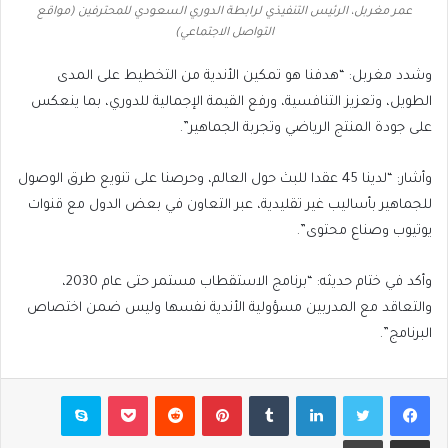
عمر مغربل، الرئيس التنفيذي لرابطة الدوري السعودي للمحترفين (مواقع
التواصل الاجتماعي)
وشدد مغربل: “هدفنا هو تمكين الأندية من التخطيط على المدى
الطويل، وتعزيز التنافسية، ورفع القيمة الإجمالية للدوري، بما ينعكس
على جودة المنتج الرياضي وتجربة الجماهير”.
وأشار: “لدينا 45 عقدا للبث حول العالم، وحرصنا على تنويع طرق الوصول
للجماهير بأساليب غير تقليدية، عبر التعاون في بعض الدول مع قنوات
يوتيوب وصناع محتوى”.
وأكد في ختام حديثه: “برنامج الاستقطاب مستمر حتى عام 2030،
والتعاقد مع المدربين مسؤولية الأندية نفسها وليس ضمن اختصاص
البرنامج”.
فيسبوك
تويتر
لينكدإن
بينتيريست
بوكيت
سكايب
مشاركة عبر البريد
طباعة