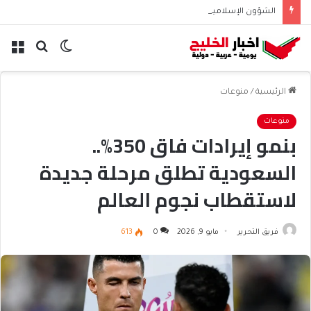
الشؤون الإسلامية تطلق حسابها الرسمي على تيك توك للمحتوى الديني
الوضع
بحث
الق
المظلم
عن
الرئيسية
/
منوعات
منوعات
بنمو إيرادات فاق 350%..
السعودية تطلق مرحلة جديدة
لاستقطاب نجوم العالم
فريق التحرير
مايو 9, 2026
0
613