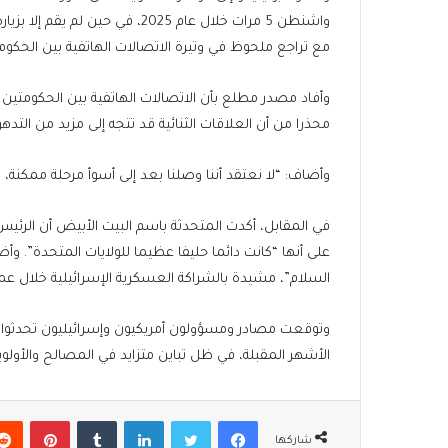
واشنطن 5 مرات خلال عام 2025، في
مع تراجع ملحوظ في وتيرة الاتصالات الهاتفية بين الحكوم
وأفاد مصدر مطلع بأن الاتصالات الهاتفية بين الحكومتين ا
محذرا من أن العلاقات الثنائية قد تتجه إلى مزيد من التدهو
وأضاف: “لا نعتقد أننا وصلنا بعد إلى أسوأ مرحلة ممكنة، 
في المقابل، أكدت المتحدثة باسم البيت الأبيض أن الرئيس
على أنها “كانت دائما حليفا عظيما للولايات المتحدة”. و
السلام”، مشيدة بالشراكة العسكرية الإسرائيلية خلال ع
وتوقعت مصادر ومسؤولون أمريكيون وإسرائيليون تحدثوا إ
الأشهر المقبلة، في ظل تباين متزايد في المصالح والأولويا
فيسبوك
تويتر
لينكدإن
بينتير
شاركها