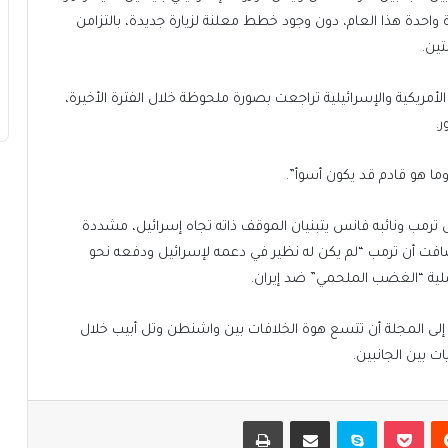
 حين لم يقم إلا بزيارة واحدة هذا العام، دون وجود خطط معلنة لزيارة جديدة، بالتزامن
تين.
لأمريكية والإسرائيلية تراجعت بصورة ملحوظة خلال الفترة الأخيرة،
ر.
وما هو قادم قد يكون أسوأ”.
 ترمب ونائبه فانس يتبنيان الموقف ذاته تجاه إسرائيل، مشددة
أضافت أن ترمب “لم يكن له نظير في دعمه لإسرائيل ودفعه نحو
ملية “الغضب الملحمي” ضد إيران.
لى المجلة أن تتسع هوة الخلافات بين واشنطن وتل أبيب خلال
ت بين الجانبين.
يست
بوكيت
سكايب
مشاركة عبر البريد
طباعة