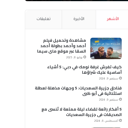
الأشهر
الأخيرة
تعليقات
مشاهدة وتحميل فيلم
أحمد وأحمد بطولة أحمد
السقا عبر موقع ماي سيما
MyCima (وي سيما WeCima)
يوليو 8, 2025
كيف تفرش غرفة نومك في دبي: 5 أشياء
أساسية عليك شراؤها
سبتمبر 9, 2024
فنادق جزيرة السعديات: 5 وجهات مذهلة لعطلة
استثنائية في أبو ظبي
سبتمبر 9, 2024
5 أفكار رائعة لقضاء ليلة ممتعة لا تُنسى مع
الصديقات في جزيرة السعديات
أغسطس 6, 2024