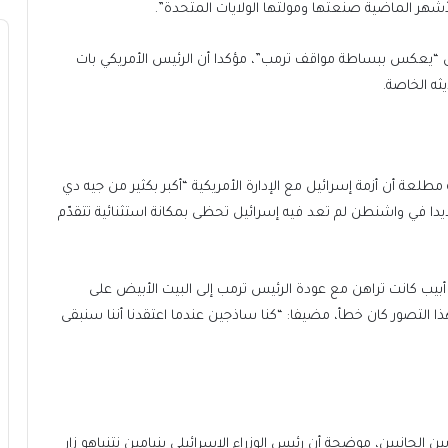
لأشهر الماضية صنعتها ومولتها الولايات المتحدة”.
“يعكس ببساطة مواقف ترمب”، مؤكدا أن الرئيس الأمريكي بات
يثه الخاصة.
إسرائيلية مطلعة أن أزمة إسرائيل مع الإدارة الأمريكية “أكبر بكثير من جيه دي
دا في واشنطن لم تعد فيه إسرائيل تحظى بمكانة استثنائية تتقدّم
يب كانت تراهن مع عودة الرئيس ترمب إلى البيت الأبيض على
هذا التصور كان خطأ، مضيفا: “كنا ساذجين عندما اعتقدنا أننا سنبقى
 الجانبين، موضحة أن رئيس الوزراء الإسرائيلي بنيامين نتنياهو زار