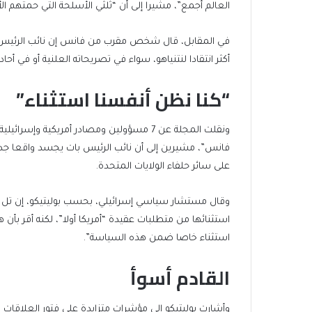
العالم أجمع”، مشيرا إلى أن “ثلثي الأسلحة التي حمتهم ا
في المقابل، قال شخص مقرب من فانس إن نائب الرئيس 
أكثر انتقادا لنتنياهو، سواء في تصريحاته العلنية أو في أحاد
“كنا نظن أنفسنا استثناء”
ونقلت المجلة عن 7 مسؤولين ومصادر أمريكية و
فانس”، مشيرين إلى أن نائب الرئيس بات يجسد واقعا جدي
على سائر حلفاء الولايات المتحدة.
وقال مستشار سياسي إسرائيلي، بحسب بوليتيكو، إن تل أب
استثنائها من متطلبات عقيدة “أمريكا أولا”، لكنه أقر بأن 
استثناء خاصا ضمن هذه السياسة”.
القادم أسوأ
وأشارت بوليتيكو إلى مؤشرات متزايدة على فتور العلاقات بين