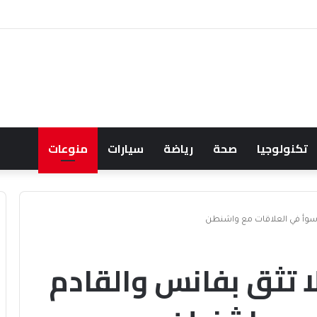
ناف حصار إيران
تكنولوجيا
صحة
رياضة
سيارات
منوعات
 أسوأ في العلاقات مع واشنطن
لا تثق بفانس والقادم