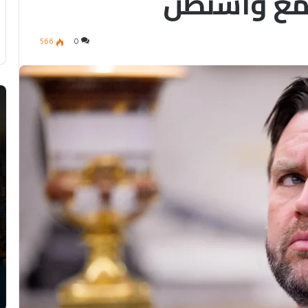
 مع واشنطن
566
0