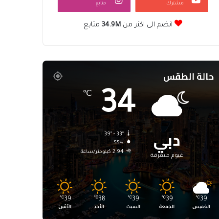
مشترك
متابع
انضم الى اكثر من
34.9M
متابع
حالة الطقس
34
℃
دبي
39º - 33º
55%
2.94 كيلومتر/ساعة
غيوم متفرقة
℃
39
℃
38
℃
39
℃
39
℃
39
الخميس
الجمعة
السبت
الأحد
الأثنين