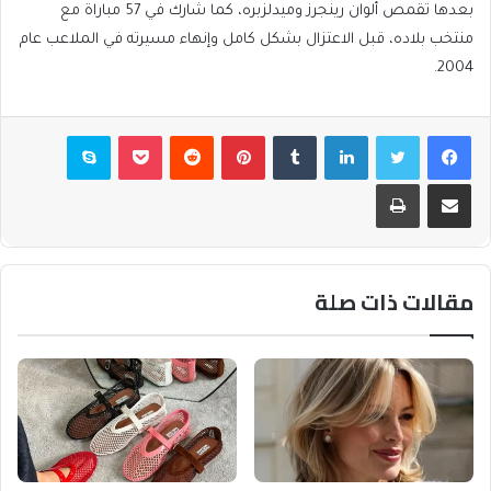
بعدها تقمص ألوان رينجرز وميدلزبره، كما شارك في 57 مباراة مع
منتخب بلاده، قبل الاعتزال بشكل كامل وإنهاء مسيرته في الملاعب عام
2004.
فيسبوك
تويتر
لينكدإن
بينتيريست
بوكيت
سكايب
مشاركة عبر البريد
طباعة
مقالات ذات صلة