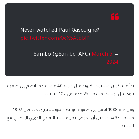
Never watched Paul Gascoigne?
pic.twitter.com/0eX5AsabIP
March 5,
— Sambo (@Sambo_AFC)
2024
بدأ غاسكوين مسيرته الكروية قبل قرابة 40 عاما عندما انضم إلى صفوف
نيوكاسل يونايتد، مسجلا 25 هدفا في 107 مباريات.
وفي عام 1988 انتقل إلى صفوف توتنهام هوتسبيرز ولعب حتى 1992،
مسجلا 33 هدفا قبل أن يخوض تجربة استثنائية في الدوري الإيطالي مع
لاتسيو.