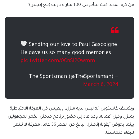
من كرة القدم. كنت سأخوض 100 مباراة دولية (مع إنجلترا)”.
Sending our love to Paul Gascoigne.
He gave us so many good memories.
pic.twitter.com/0CnSI2Owmm
— The Sportsman (@TheSportsman)
March 6, 2024
ويكشف غاسكوين أنه ليس لديه منزل، ويعيش في الغرفة الاحتياطية
بمنزل وكيل أعماله، وقد عاد إلى حضور برنامج مدمني الخمر المجهولين
بينما يخوض أيقونة إنجلترا، البالغ من العمر 56 عاما، معركة لا تنتهي
للبقاء متماسكا.