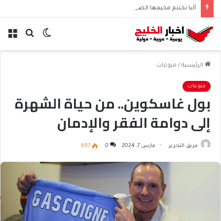
ألبا تختتم مخيمها الصيفي لطلاب البحرين
الوضع
بحث
الق
المظلم
عن
الرئيسية
/
منوعات
منوعات
بول غاسكوين.. من حياة الشهرة
إلى دوامة الفقر والإدمان
فريق التحرير
مارس 7, 2024
0
687