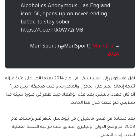
Alcoholics Anonymous – as England
icon, 56, opens up on never-ending
battle to stay sober
https://t.co/Ttk0W72rMB
March 5,
— Mail Sport (@MailSport)
2024
نقل غاسكوين إلى المستشفى في عام 2014 بعدما انهار على عتبة منزله
نتيجة إدمانه الكبير على الكحول والمخدرات. وأكدت صحيفة “ديلي ميل”
أنه كان مهددا بالتشرد بعد هذه الواقعة، حيث ظهر في صورة سيئة جدا
بملابس متواضعة خلال هذا الحادث.
بعد مشادة في فندق مالميزون في نيوكاسل شهر فبراير/شباط عام
2008، تم وضع الدولي الإنجليزي السابق تحت مراقبة الصحة العقلية
لتجنب إيذاء النفس.