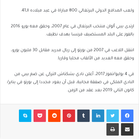
ولعب المدافع الدولي البرتغالي 800 مباراة في عيد ميلاده الـ41.
ارتدى بيبي ألوان منتخب البرتغال في عام 2007، وحقق معه يورو 2016
بالفوز على البلد المستضيف فرنسا بهدف نظيف.
انتقل اللاعب في 2007 من بورتو إلى ريال مدريد مقابل 30 مليون يورو،
وحقق معه العديد من الألقاب محليا وقاريا.
في 4 يوليو/تموز 2017، أعلن نادي بشكتاش التركي عن ضم بيبي من
النادي الملكي في صفقة مجانية، قبل أن يعود مجددا إلى بورتو في يناير/
كانون الثاني 2019 بعد عقد من الزمن.
فيسبوك
تويتر
لينكدإن
بينتيريست
بوكيت
سكايب
مشاركة عبر البريد
طباعة