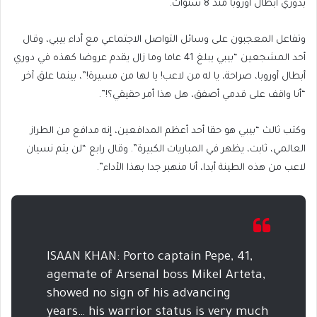
بدوري أبطال أوروبا منذ 8 سنوات.
وتفاعل المعجبون على وسائل التواصل الاجتماعي مع أداء بيبي، وقال
أحد المشجعين “بيبي يبلغ 41 عاما وما زال يقدم عروضا كهذه في دوري
أبطال أوروبا، صراحة، يا له من لاعب! يا لها من مسيرة!”، بينما علق آخر
“أنا واقف على قدمي أصفق، هل هذا أمر حقيقي؟!”.
وكتب ثالث “بيبي هو حقا أحد أعظم المدافعين، إنه مدافع من الطراز
العالمي، ثابت، يظهر في المباريات الكبيرة”. وقال رابع “لن يتم نسيان
لاعب من هذه الطينة أبدا، أنا منهبر جدا بهذا الأداء”.
ISAAN KHAN: Porto captain Pepe, 41,
agemate of Arsenal boss Mikel Arteta,
showed no sign of his advancing
years… his warrior status is very much