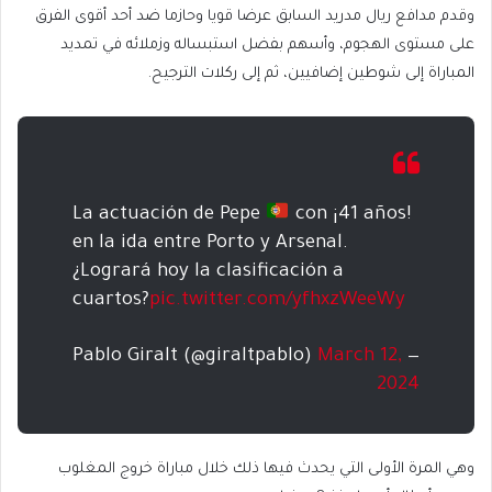
وقدم مدافع ريال مدريد السابق عرضا قويا وحازما ضد أحد أقوى الفرق
على مستوى الهجوم، وأسهم بفضل استبساله وزملائه في تمديد
المباراة إلى شوطين إضافيين، ثم إلى ركلات الترجيح.
La actuación de Pepe
con ¡41 años!
en la ida entre Porto y Arsenal.
¿Logrará hoy la clasificación a
cuartos?
pic.twitter.com/yfhxzWeeWy
March 12,
— Pablo Giralt (@giraltpablo)
2024
وهي المرة الأولى التي يحدث فيها ذلك خلال مباراة خروج المغلوب