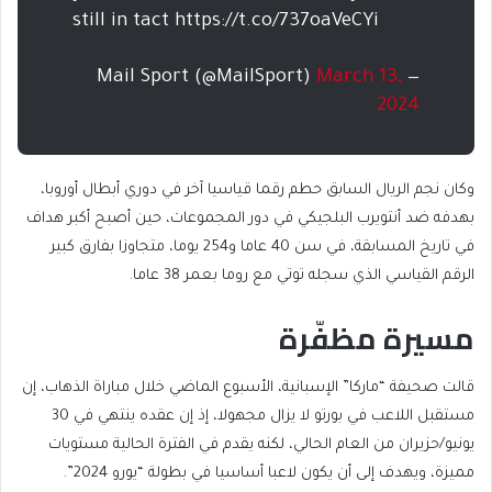
still in tact https://t.co/737oaVeCYi
March 13,
— Mail Sport (@MailSport)
2024
وكان نجم الريال السابق حطم رقما قياسيا آخر في دوري أبطال أوروبا،
بهدفه ضد أنتويرب البلجيكي في دور المجموعات، حين أصبح أكبر هداف
في تاريخ المسابقة، في سن 40 عاما و254 يوما، متجاوزا بفارق كبير
الرقم القياسي الذي سجله توتي مع روما بعمر 38 عاما.
مسيرة مظفّرة
قالت صحيفة “ماركا” الإسبانية، الأسبوع الماضي خلال مباراة الذهاب، إن
مستقبل اللاعب في بورتو لا يزال مجهولا، إذ إن عقده ينتهي في 30
يونيو/حزيران من العام الحالي، لكنه يقدم في الفترة الحالية مستويات
مميزة، ويهدف إلى أن يكون لاعبا أساسيا في بطولة “يورو 2024”.