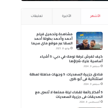
الأشهر
الأخيرة
تعليقات
مشاهدة وتحميل فيلم
أحمد وأحمد بطولة أحمد
السقا عبر موقع ماي سيما
MyCima (وي سيما WeCima)
يوليو 8, 2025
كيف تفرش غرفة نومك في دبي: 5 أشياء
أساسية عليك شراؤها
سبتمبر 9, 2024
فنادق جزيرة السعديات: 5 وجهات مذهلة لعطلة
استثنائية في أبو ظبي
سبتمبر 9, 2024
5 أفكار رائعة لقضاء ليلة ممتعة لا تُنسى مع
الصديقات في جزيرة السعديات
أغسطس 6, 2024