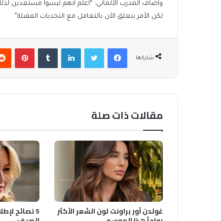
وأضاف المدرب الألماني: “أعلم أنهم ليسوا مستعدين لذلك..
لكن الأمر يتعلق الآن بالتعامل مع التحديات المقبلة”.
فيسبوك
تويتر
لينكدإن
بينتير
شاركها
مقالات ذات صلة
غولدن آور براونت لون الشعر الأكثر
5 نصائح لإطل
رواجاً هذا الموسم
الصيف