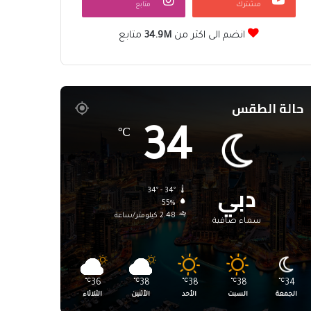
مشترك
متابع
انضم الى اكثر من
34.9M
متابع
حالة الطقس
34
℃
دبي
34º - 34º
55%
2.48 كيلومتر/ساعة
سماء صافية
℃
36
℃
38
℃
38
℃
38
℃
34
الجمعة
السبت
الأحد
الأثنين
الثلاثاء