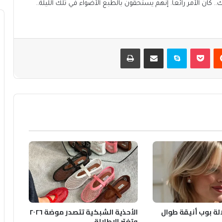
 كان الأمر رائعا. إنهم يستحقون بالطبع الأضواء في تلك الليلة..
يست
بوكيت
سكايب
مشاركة عبر البريد
طباعة
الة بوب أنيقة طوال
الأحذية الشبكية تتصدر موضة ٢٠٢٦
وتغيّر الإطلالة