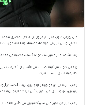
قال يورغن كلوب مدرب ليفربول إن النجم المصري محمد صل
الجناح لويس دياز في مواجهة مضيفه نوتنهغام فورست السب
وقد تشهد مباراة فورست عودة أسماء مصابة في مقدمتهم 
ويعاني كلوب من أزمة إصابات في الأسابيع الأخيرة أدت إلى
أكاديمية النادي لسد الثغرات.
وغاب البرتغالي دييغو جوتا والإنجليزي ترينت ألكسندر أرن
ونونيز وسوبوسلاي عن الفوز بكأس الرابطة الإنجليزية ا
وغاب دياز عن الفوز على ساوثهامبتون في كأس الاتحاد الإن