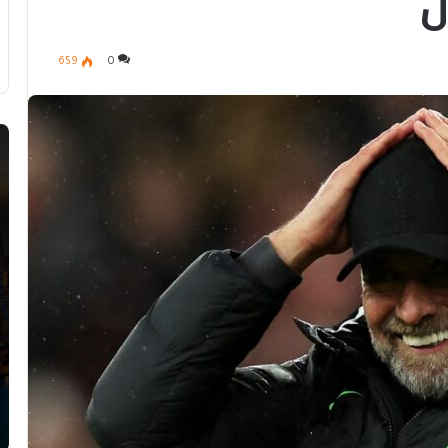
ل
659
0