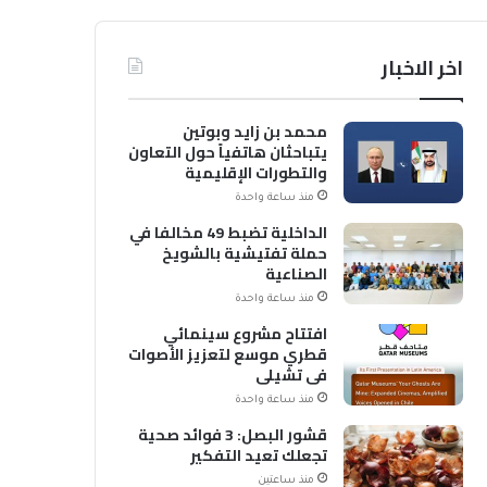
اخر الاخبار
محمد بن زايد وبوتين
يتباحثان هاتفياً حول التعاون
والتطورات الإقليمية
والدولية
منذ ساعة واحدة
الداخلية تضبط 49 مخالفا في
حملة تفتيشية بالشويخ
الصناعية
منذ ساعة واحدة
افتتاح مشروع سينمائي
قطري موسع لتعزيز الأصوات
في تشيلي
منذ ساعة واحدة
قشور البصل: 3 فوائد صحية
تجعلك تعيد التفكير
منذ ساعتين