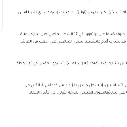
 أليستر) بخير.. داروين (نونيز) ودومينيك (سوبوسلاي) تدربا أمس
ولم يشارك صلاح مع متصدر الدوري الإنجليزي الممتاز منذ حلوله ضيفا على برنتفورد في 17 الشهر الماضي حين شارك لفترة
ه قد يشارك أمام مانشستر سيتي المنافس على اللقب في العاشر
. لن يشارك غدا.. أعتقد أنه (سيلعب) الأسبوع المقبل. في أي لحظة
 الأساسيين، إذ سجل جايدن دانز ولويس كوماس البالغان من
العمر 18 عاما أول أهدافهما مع الفريق الأول في الفوز 3-0 على ساوثهامبتون، المنتمي للدرجة الأولى، في كأس الاتحاد