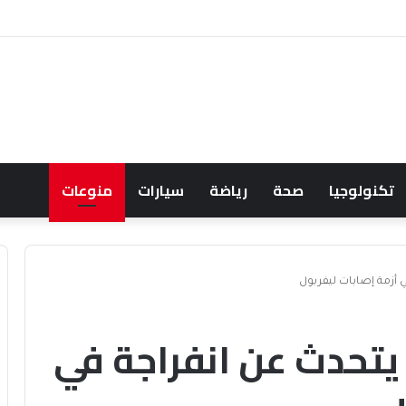
احثان هاتفياً حول التعاون والتطورات الإقليمية والدولية
تكنولوجيا
صحة
رياضة
سيارات
منوعات
 أزمة إصابات ليفربول
 يتحدث عن انفراجة في