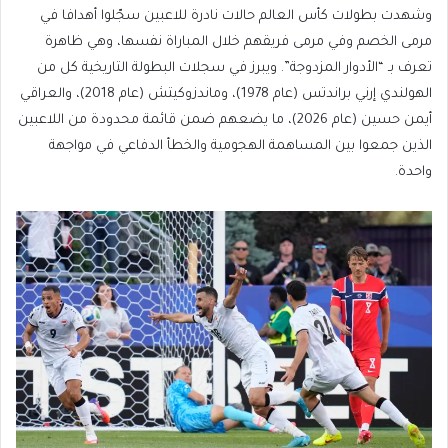
وشهدت بطولات كأس العالم حالات نادرة للاعبين سجّلوا أهدافا في
مرمى الخصم وفي مرمى فريقهم خلال المباراة نفسها، وهي ظاهرة
تعرف بـ “الأدوار المزدوجة”. ويبرز في سجلات البطولة التاريخية كل من
الهولندي إرني براندتس (عام 1978)، وماندزوكيتش (عام 2018)، والعراقي
أيمن حسين (عام 2026)، ما يضعهم ضمن قائمة محدودة من اللاعبين
الذين جمعوا بين المساهمة الهجومية والخطأ الدفاعي في مواجهة
واحدة.