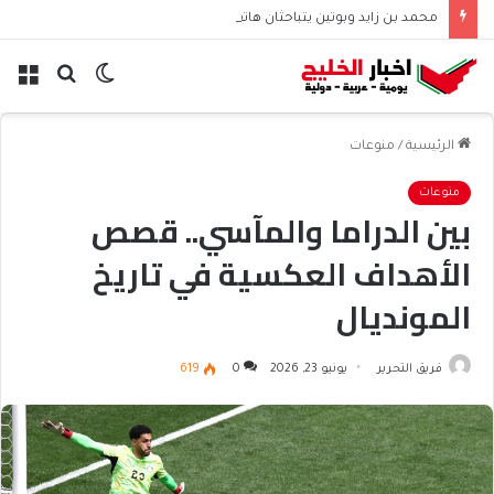
محمد بن زايد وبوتين يتباحثان هاتفياً حول التعاون والتطورات الإقليمية والدولية
الوضع
بحث
الق
المظلم
عن
الرئيسية
/
منوعات
منوعات
بين الدراما والمآسي.. قصص
الأهداف العكسية في تاريخ
المونديال
فريق التحرير
يونيو 23, 2026
0
619