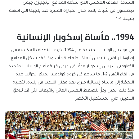
النسخة، الهدف العكسي الذي سجّله المدافع الإنجليزي جيمي
ديكنسون في شباك بلاده خلال المباراة المثيرة ضد بلجيكا التي انتهت
بنتيجة 4-4.
1994.. مأساة إسكوبار الإنسانية
في مونديال الولايات المتحدة عام 1994، خرجت الأهداف العكسية من
إطارها الرياضي لتلامس أبعادًا اجتماعية مأساوية. فقد سجّل المدافع
الكولومبي أندريس إسكوبار هدفًا في مرمى فريقه أمام الولايات المتحدة
في لقاء انتهى 2-1، ما ساهم في خروج كولومبيا المبكر. تحوّلت هذه
اللحظة إلى مأساة إنسانية كبرى بعد مقتل اللاعب في بلاده، لتصبح
منذ ذلك الحين رمزًا للضغط النفسي الهائل والتبعات التي قد تلاحق
اللاعبين خارج المستطيل الأخضر.