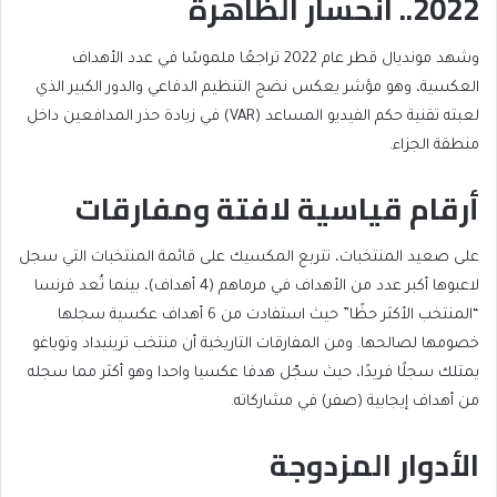
2022.. انحسار الظاهرة
وشهد مونديال قطر عام 2022 تراجعًا ملموسًا في عدد الأهداف
العكسية، وهو مؤشر يعكس نضج التنظيم الدفاعي والدور الكبير الذي
لعبته تقنية حكم الفيديو المساعد (VAR) في زيادة حذر المدافعين داخل
منطقة الجزاء.
أرقام قياسية لافتة ومفارقات
على صعيد المنتخبات، تتربع المكسيك على قائمة المنتخبات التي سجل
لاعبوها أكبر عدد من الأهداف في مرماهم (4 أهداف)، بينما تُعد فرنسا
“المنتخب الأكثر حظًا” حيث استفادت من 6 أهداف عكسية سجلها
خصومها لصالحها. ومن المفارقات التاريخية أن منتخب ترينيداد وتوباغو
يمتلك سجلًا فريدًا، حيث سجّل هدفا عكسيا واحدا وهو أكثر مما سجله
من أهداف إيجابية (صفر) في مشاركاته.
الأدوار المزدوجة