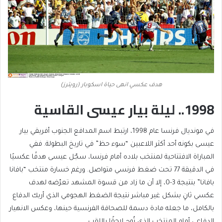
هدف عكسي انهى حياة اسكوبار (رويترز)
1998.. ليلة بيار عيسى القاسية
في مونديال فرنسا عام 1998، ارتبط اسم المدافع الجنوب أفريقي بيار
عيسى بكونه أحد أكثر اللاعبين “سوء حظ” في تاريخ البطولة. ففي
المباراة الافتتاحية لمنتخب بلاده أمام فرنسا، سجّل عيسى هدفًا عكسيًا
في الدقيقة 77 تحت ضغط فرنسي متواصل. ورغم خسارة منتخب “بافانا
بافانا” بنتيجة 3-0، إلا أن ما زاد من قسوة المشهد تعرّضه لهدف
عكسي ثانٍ بشكل غير مباشر نتيجة الضغط الهجومي الذي أربك الدفاع
بالكامل، ما جعله مادة دسمة للصحافة الفرنسية حينها، وعكس الانهيار
الدفاعي أمام المنتخب الذي تُوج لاحقًا باللقب.