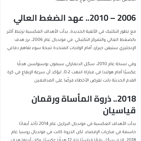
2006 – 2010.. عهد الضغط العالي
مع تطور التكتيك في الألفية الجديدة، بدأت الأهداف العكسية ترتبط أكثر
بالضغط العالي والتمركز التكتيكي. في مونديال عام 2006، برز هدف
الإنجليزي ستيفن جيرارد أمام الولايات المتحدة نتيجة سوء تفاهم دفاعي.
وفي نسخة عام 2010، سجّل الدنماركي سيمون بوسبولسن هدفًا
عكسيًا أمام هولندا في مباراة انتهت 2-0، ليؤكد أن سرعة الإيقاع في كرة
القدم الحديثة باتت تفرض الأخطاء فرضًا على المدافعين.
2018.. ذروة المأساة ورقمان
قياسيان
بدأت الأهداف العكسية في مونديال البرازيل عام 2014 تأخذ أبعادًا
حاسمة في مباريات الإقصاء. لكن الذروة كانت في مونديال روسيا عام
2018، الذي سجّل رقمًا قياسيًا بلغ 12 هدفًا عكسيًا. وكان أبرزها هدف