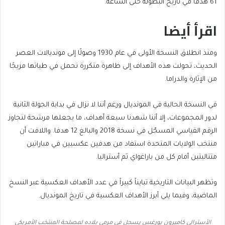
61 هدفا في تاريخ البطولة حتى الساعة.
اقرأ أيضا
end
list
ومنذ انطلاق النسخة الأولى في عام 1930 وصولًا إلى مونديالات العصر
of
of
الحديث، تحولت هذه الأهداف إلى ظاهرة متكررة تحمل في طياتها مزيجًا
list
2
من الإثارة والدراما.
items
في النسخة الحالية في المونديال ورغم أننا لا نزال في بداية الجولة الثانية
لدور المجموعات، إلا أننا شهدنا سبعة أهداف، ما يجعلها مرشحة لتجاوز
الرقم القياسي المسجّل في نسخة 2018 والبالغ 12 هدفا. واللافت أن
منتخب الولايات المتحدة استفاد من هدفين عكسيين في مباراتين
متتاليتين أمام كل من باراغواي ثم أستراليا.
وتظهر البيانات التاريخية تبايناً كبيراً في عدد الأهداف العكسية عبر النسخ
الماضية، وفيما يلي أبرز الأهداف العكسية في تاريخ المونديال.
الأسترالي كاميرون بورغس يسجل في مرمى بلاده لمصلحة المنتخب الأمريكي