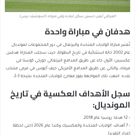
العراقي أيمن حسين سجّل لبلاده وفي مرماه (أسوشيتد برس)
هدفان في مباراة واحدة
تُعتبر مباراة الولايات المتحدة والبرتغال في دور المجموعات لمونديال
عام 2002 حالة استثنائية في تاريخ البطولة، حيث سجلت المباراة هدفين
عكسيين؛ الأول جاء عن طريق المدافع البرتغالي خورخي كوستا في
مرماه، والثاني عن طريق المدافع الأمريكي جيف أغوس في مرمى منتخب
بلاده. انتهت تلك المواجهة بفوز مفاجئ للولايات المتحدة بنتيجة 3-2.
سجل الأهداف العكسية في تاريخ
المونديال:
• 12 هدفا: روسيا عام 2018.
• 7 أهداف: الولايات المتحدة والمكسيك وكندا عام 2026 (حتى لحظة
إعداد التقرير).