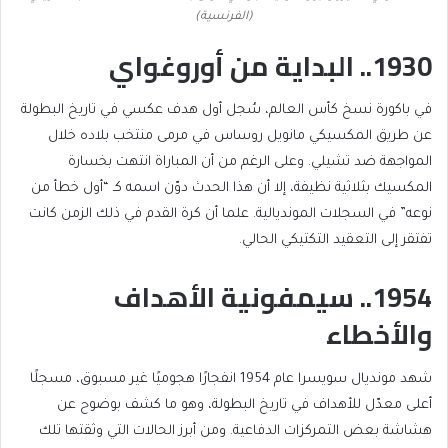
(الفرنسية)
1930.. البداية من أوروغواي
في باكورة نسخ كأس العالم، سُجل أول هدف عكسي في تاريخ البطولة
عن طريق المكسيكي مانويل روساس في مرمى منتخب بلاده خلال
المواجهة ضد تشيلي. وعلى الرغم من أن المباراة انتهت بخسارة
المكسيك بثلاثية نظيفة، إلا أن هذا الحدث دوّن اسمه كـ “أول خطأ من
نوعه” في السجلات المونديالية. علما أن كرة القدم في ذلك الزمن كانت
تفتقر إلى التعقيد التكتيكي الحالي.
1954.. سيمفونية الأهداف
والأخطاء
شهد مونديال سويسرا عام 1954 انفجارًا هجوميًا غير مسبوق، مسجلًا
أعلى معدّل للأهداف في تاريخ البطولة، وهو ما كشف بوضوح عن
هشاشة بعض التمركزات الدفاعية. ومن أبرز الحالات التي وثقتها تلك