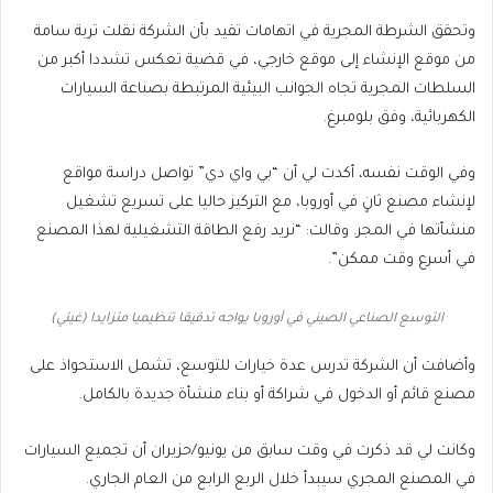
وتحقق الشرطة المجرية في اتهامات تفيد بأن الشركة نقلت تربة سامة
من موقع الإنشاء إلى موقع خارجي، في قضية تعكس تشددا أكبر من
السلطات المجرية تجاه الجوانب البيئية المرتبطة بصناعة السيارات
الكهربائية، وفق بلومبرغ.
وفي الوقت نفسه، أكدت لي أن “بي واي دي” تواصل دراسة مواقع
لإنشاء مصنع ثانٍ في أوروبا، مع التركيز حاليا على تسريع تشغيل
منشأتها في المجر. وقالت: “نريد رفع الطاقة التشغيلية لهذا المصنع
في أسرع وقت ممكن”.
التوسع الصناعي الصيني في أوروبا يواجه تدقيقا تنظيميا متزايدا (غيتي)
وأضافت أن الشركة تدرس عدة خيارات للتوسع، تشمل الاستحواذ على
مصنع قائم أو الدخول في شراكة أو بناء منشأة جديدة بالكامل.
وكانت لي قد ذكرت في وقت سابق من يونيو/حزيران أن تجميع السيارات
في المصنع المجري سيبدأ خلال الربع الرابع من العام الجاري.