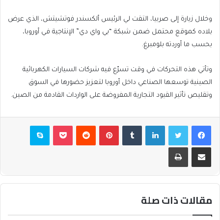
وخلال زيارة إلى صربيا، التقت لي الرئيس ألكسندر فوتشيتش، الذي عرض
بلاده كموقع محتمل ضمن شبكة “بي واي دي” الإنتاجية في أوروبا،
بحسب ما أوردته بلومبرغ.
وتأتي هذه التحركات في وقت تسرّع فيه شركات السيارات الكهربائية
الصينية توسعها الصناعي داخل أوروبا لتعزيز حضورها في السوق
وتقليص تأثير القيود التجارية المفروضة على الواردات القادمة من الصين.
فيسبوك
تويتر
لينكدإن
بينتيريست
بوكيت
سكايب
مشاركة عبر البريد
طباعة
مقالات ذات صلة