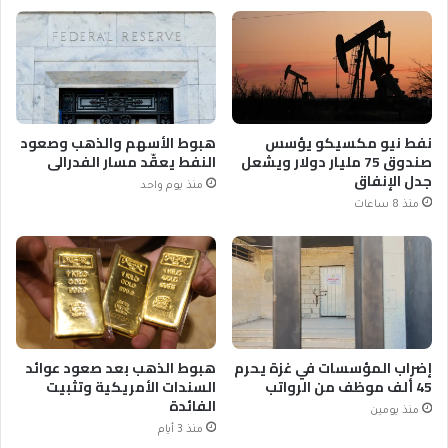
نفط نيو مكسيكو يؤسس
هبوط الأسهم والذهب وصعود
صندوق 75 مليار دولار ويشعل
النفط يعقّد مسار الفدرالي
جدل الإنفاق
منذ يوم واحد
منذ 8 ساعات
إضراب المؤسسات في غزة يحرم
هبوط الذهب بعد صعود عوائد
45 ألف موظف من الرواتب
السندات الأمريكية وتثبيت
الفائدة
منذ يومين
منذ 3 أيام