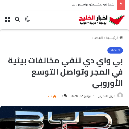
نفط نيو مكسيكو يؤسس صندوق 75 مليار دولار ويشعل جدل الإنفاق
الوضع
بحث
الق
المظلم
عن
الرئيسية
/
اقتصاد
اقتصاد
بي واي دي تنفي مخالفات بيئية
في المجر وتواصل التوسع
الأوروبي
فريق التحرير
يونيو 22, 2026
0
715