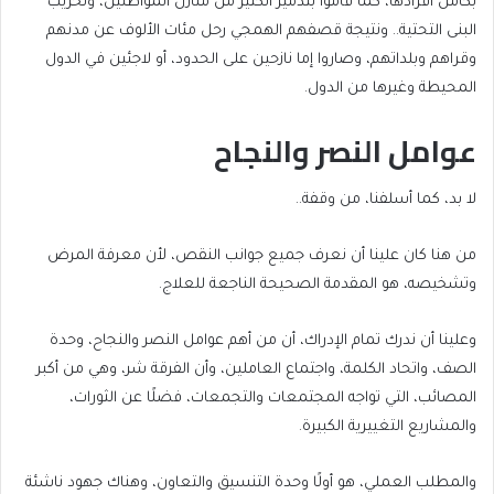
بكامل أفرادها، كما قاموا بتدمير الكثير من منازل المواطنين، وتخريب
البنى التحتية.. ونتيجة قصفهم الهمجي رحل مئات الألوف عن مدنهم
وقراهم وبلداتهم، وصاروا إما نازحين على الحدود، أو لاجئين في الدول
المحيطة وغيرها من الدول.
عوامل النصر والنجاح
لا بد، كما أسلفنا، من وقفة..
من هنا كان علينا أن نعرف جميع جوانب النقص، لأن معرفة المرض
وتشخيصه، هو المقدمة الصحيحة الناجعة للعلاج.
وعلينا أن ندرك تمام الإدراك، أن من أهم عوامل النصر والنجاح، وحدة
الصف، واتحاد الكلمة، واجتماع العاملين، وأن الفرقة شر، وهي من أكبر
المصائب، التي تواجه المجتمعات والتجمعات، فضلًا عن الثورات،
والمشاريع التغييرية الكبيرة.
والمطلب العملي، هو أولًا وحدة التنسيق والتعاون، وهناك جهود ناشئة