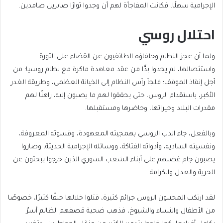
الإجرامية سهلًا، فكانت المفاجأة لهم أن وجدوا ثوارًا صابرين صامدين.
احتلال روسي
ولما أن عجز النظام وحلفاؤه الطائفيون عن القضاء على الثورة
واستئصالها، لم يجدوا بدًّا من عقد معاهدة ماكرة مع نظام روسيا؛ من
أجل إنقاذ الموقف؛ فلجأ رأس النظام إلى الخيانة العظمى، وطريقة الغدر
الأكبر، باستقدام الروس، حتى يحققوا لهم ما يصبون إليه، راهنًا لهم
مقدرات البلاد وخيراتها، وحاضرها ومستقبلها.
وبالفعل، جاء الدب الروسي بهمجيته المعهودة، وقسوته المعروفة،
ونفسيته السادية، وأدواته الفتاكة، ووسائله الإجرامية الحديثة، وصاروا
يصبون جام غضبهم على أبناء الشعب السوري الذين خرجوا يبحثون عن
الحرية والعدل والكرامة.
لقد ارتكب المحتلون الروس جرائم كثيرة، قتلوا خلالها خلقًا كثيرًا، خصوصًا
من الأطفال والنساء والشيوخ، فذهب ضحية قصفهم الظالم أسرٌ