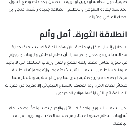
حقيقيًا، دون مجاملة أو تزيين أو تزييف، لنحسن بعد ذلك وضع الحلول
المناسبة لإعادة النهوض والانطلاق، انطلاقة جديدة راشدة، متجاوزين
أخطاء الماضي وعثراته.
انطلاقة الثورة.. أمل وألم
لا يجادل إنسان عاقل أو منصف بأنّ هذه الثورة قامت سلمية بجدارة،
مطالبة بالحرية والعدل والكرامة، إلا أن نظام البطش والإرهاب والإجرام
في سوريا تعامل معها بلغة القمع والقتل وإرهاب السلطة التي لا يجيد
غيرها، فسلط على الشعب الثائر شبّيحته وجلاوزته وأجهزته الباطشة،
مرتكبًا بحقهم مجازر وحشية، يندى لها جبين الإنسانية، وتشمئز منها
ضمائر العالم الحي، وما القصف بالسلاح الكيميائي إلا مفردة من مفردات
تلك الفظائع، التي ارتكبها هؤلاء المجرمون.
لكن الشعب السوري واجه ذلك القتل والإجرام بصبر وتحدٍّ، وصمد أمام
آلة إرهاب النظام صمودًا عجبًا، رغم جسامة الخطْب، وفاتورة الموقف
الباهظة.