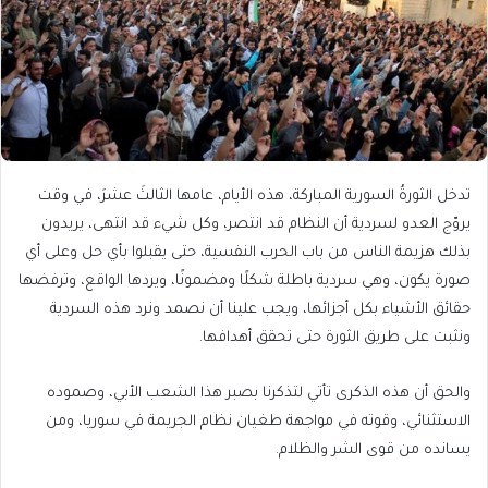
تدخل الثورةُ السورية المباركة، هذه الأيام، عامها الثالثَ عشرَ، في وقت
يروّج العدو لسردية أن النظام قد انتصر، وكل شيء قد انتهى، يريدون
بذلك هزيمة الناس من باب الحرب النفسية، حتى يقبلوا بأي حل وعلى أي
صورة يكون، وهي سردية باطلة شكلًا ومضمونًا، ويردها الواقع، وترفضها
حقائق الأشياء بكل أجزائها، ويجب علينا أن نصمد ونرد هذه السردية
ونثبت على طريق الثورة حتى تحقق أهدافها.
والحق أن هذه الذكرى تأتي لتذكرنا بصبر هذا الشعب الأبي، وصموده
الاستثنائي، وقوته في مواجهة طغيان نظام الجريمة في سوريا، ومن
يسانده من قوى الشر والظلام.