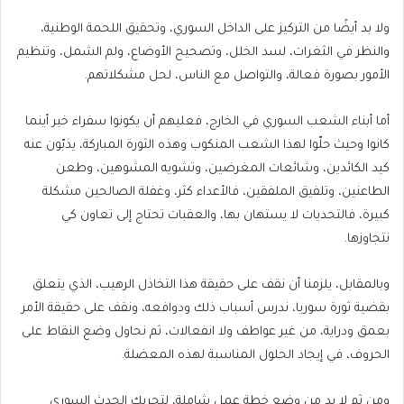
ولا بد أيضًا من التركيز على الداخل السوري، وتحقيق اللحمة الوطنية،
والنظر في الثغرات، لسد الخلل، وتصحيح الأوضاع، ولم الشمل، وتنظيم
الأمور بصورة فعالة، والتواصل مع الناس، لحل مشكلاتهم.
أما أبناء الشعب السوري في الخارج، فعليهم أن يكونوا سفراء خير أينما
كانوا وحيث حلّوا لهذا الشعب المنكوب وهذه الثورة المباركة، يذبّون عنه
كيد الكائدين، وشائعات المغرضين، وتشويه المشوهين، وطعن
الطاعنين، وتلفيق الملفقين، فالأعداء كثر، وغفلة الصالحين مشكلة
كبيرة، فالتحديات لا يستهان بها، والعقبات تحتاج إلى تعاون كي
نتجاوزها.
وبالمقابل، يلزمنا أن نقف على حقيقة هذا التخاذل الرهيب، الذي يتعلق
بقضية ثورة سوريا، ندرس أسباب ذلك ودوافعه، ونقف على حقيقة الأمر
بعمق ودراية، من غير عواطف ولا انفعالات، ثم نحاول وضع النقاط على
الحروف، في إيجاد الحلول المناسبة لهذه المعضلة.
ومن ثم لا بد من وضع خطة عمل شاملة، لتحريك الحدث السوري