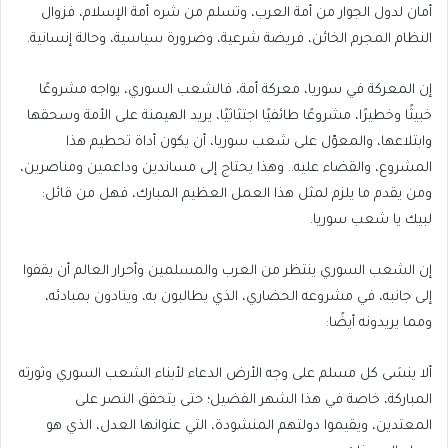
أمان لدول الجوار من أمة العرب، وتسلم من شره أمة الإسلام، فزوال
النظام المجرم الخائن، فريضة شرعية، وضرورة سياسية، وحالة إنسانية.
إن المعركة في سوريا، معركة أمة، فالشعب السوري، يواجه مشروعًا
خبيثًا وخطيرًا، مشروعًا طائفيًا اجتثاثيًا، يريد الهيمنة على الأمة وسحقها
وابتلاعها، والمعوّل على شعب سوريا، أن يكون أداة تحطيم هذا
المشروع، والقضاء عليه.. وهذا يحتاج إلى مساندين وداعمين ومناصرين،
ومن يقدم ما يلزم لمثل هذا العمل العظيم المبارك، فهل من قائل:
لبيك يا شعب سوريا.
إن الشعب السوري ينتظر من العرب والمسلمين وأحرار العالم أن يقفوا
إلى جانبه، في مشروعه الحضاري، الذي يطالبون به، وينادون بمبادئه،
ومما يريدونه أيضًا:
ألا ينسَى كل مسلم على وجه الأرض الدعاء لأبناء الشعب السوري وثورته
المباركة، خاصة في هذا الشهر الفضيل؛ حتى يتحقق النصر على
المعتدين، ويقيموا دولتهم المنشودة، التي عنوانها العدل، الذي هو