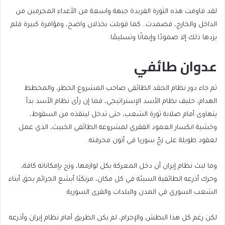
لقد قاومت هذه الثورة الفريدة جبهة واسعة من الأعداء المجرمين من
الداخل والخارج، فصمدت.. كما قوبلت بخذلان واضح، ومؤامرة كبيرة فلم
يزدها ذلك إلا صمودًا وإيمانًا وتسليمًا.
عدوان طائفي
ثم جاء دور نظام الحقد الطائفي صاحب المشروع الخطر، والمخطط
الهدام، حليف نظام الأسد الإستراتيجي، فما إن رأى نظام الأسد بدأ
يتهاوى أمام صلابة ثورة الشعب، حتى تدخل لينقذه من السقوط،
وخشية انكسار العمود الفقري لمشروعه الطائفي الخبيث، الذي عمل
لعقود طويلة على زجّ سوريا في أتون محرقته.
وما لبث نظام إيران أن دخل المعركة بكل لوازمها، وزج بإمكاناته كافة،
وحرك أذرعه الطائفية السيئة في كل مكان، مرتكبًا أبشع الجرائم بحق أبناء
الشعب السوري في المدن والبلدات والقرى السورية.
لكن رغم كل هذا البطش والإجرام، لم يكن الطريق أمام نظام إيران وأذرعه