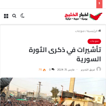
الوضع
بحث
الق
المظلم
عن
الرئيسية
/
منوعات
منوعات
تأشيرات في ذكرى الثورة
السورية
فريق التحرير
مارس 15, 2024
0
715