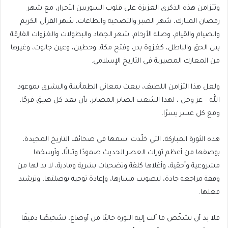
وتتزامن هذه الذكرى العزيزة على قلوب السوريين الأحرار، مع شهر
رمضان المبارك، شهر الصبر والتضحية والطاعات، شهر القرآن الكريم
والصيام والقيام، وصلة الأرحام، شهر الجهاد والبطولات والغزوات الفارقة
بين الحق والباطل، كغزوة بدر، وفتح مكة، وحطين، وعين جالوت، وغيرها
من المعارك المصيرية في التاريخ الإسلامي.
ولعل هذا التزامن اللطيف، يبعث بمعاني الطمأنينة والبشرى بموعود
الله – عز وجل-، لهذا الشعب الصابر المصابر، بأن بعد كل ضيق فرجًا،
ومع كل عسر يسرًا.
هذه الثورة المباركة، التي خلّدت اسمها في صحائف التاريخ المجيدة،
بوصفها من أعظم ثورات العصر الحديث صمودًا وثباتًا، وأرسخها
مشروعية وأحقية، وأغلاها كلفة وتضحيات بشرية ومادية، لا بد لها من
وقفة مراجعة جادة، لتصويب مسارها، وإعادة توجيه بوصلتها، وترشيد
فعلها.
فلا بد أن نشخّص ما آلت إليه الثورة حاليًا من أوضاع، تشخيصًا دقيقًا