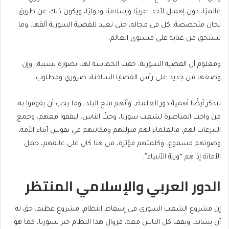
عالميًا، دون إهمال لأحد، عربيًا وإسلاميًا ودوليًا، ويكون ذلك عن طريق
لجان متخصصة، كل في مجاله، حتى نعيد للقضية السورية ألقها، وما
تستحق من عناية على مستوى العالم.
ومعلوم أن القضية السورية، خفت الحماسة لها، بصورة نسبية.. وإن
وضعها من جديد على رأس القضايا الساخنة، ضروري ومطلوب.
نتذكر أيضًا أهمية دور العلماء، وأنهم ملح البلد، وما يجب أن يقوموا به،
من واجب المناصرة لشعب سوريا، وحثّ الناس، ليقفوا معهم، وجمع
التبرعات لهم، فالعلماء لهم منزلتهم ومكانتهم في نفوس أبناء الأمة،
وصوتهم مسموع، وكلمتهم مؤثرة، من هنا كان على عاتقهم، حمل
الأمانة إذ هم “ورثة الأنبياء”.
الدور العربي والإسلامي المنتظر
إن مشروع الشعب السوري في إسقاط النظام، مشروع عظيم، حق له
أن يساند، ويقف كل الناس معه، فزوال هذا النظام خير لسوريا، كما هو