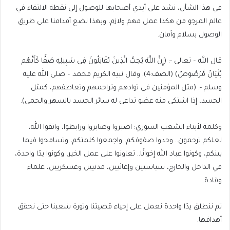
في هذا الشأن، نشد على أيدي أصحابها للوصول إلى نقطة الالتقاء في
عالم المرجو من هكذا عمل مهم ولازم، وبهذا نضع أقدامنا على طريق
الوصول بسلام وأمان.
قال الله – تعالى -: (إِنَّ اللَّهَ يُحِبُّ الَّذِينَ يُقَاتِلُونَ فِي سَبِيلِهِ صَفًّا كَأَنَّهُم
بُنْيَانٌ مَّرْصُوصٌ) (الصف:4). وقال نبيه الكريم محمد – صلى الله عليه
وسلم -: (مثل المؤمنين في توادهم وتراحمهم وتعاطفهم، كمثل
الجسد، إذا اشتكى منه عضو تداعى له سائر الجسد بالسهر والحمى).
وكلمة لأبناء الشعب السوري: اصبروا وصابروا ورابطوا، واتقوا الله،
لعلكم ترحمون.. وحدوا صفوفكم، واجمعوا كلمتكم، وتسامحوا فيما
بينكم، وكونوا عباد الله إخوانًا.. تعاونوا على عمل الخير، وكونوا يدًا واحدة،
في الداخل والخارج، سياسيين وإغاثيين، مدنيين وعسكريين، علماء
وقادة.
ثم ننطلق يدًا واحدة نعمل على إحياء قضيتنا وثورة شعبنا حتى نحقق
أهدافها.