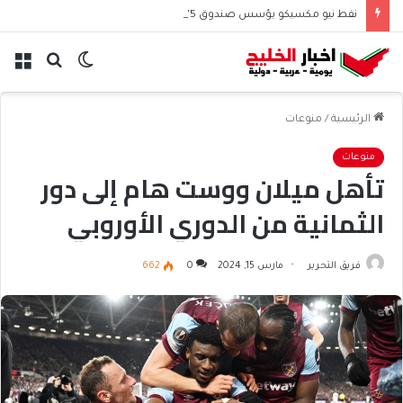
نفط نيو مكسيكو يؤسس صندوق 75 مليار دولار ويشعل جدل الإنفاق
الوضع
بحث
الق
المظلم
عن
الرئيسية
/
منوعات
منوعات
تأهل ميلان ووست هام إلى دور
الثمانية من الدوري الأوروبي
فريق التحرير
مارس 15, 2024
0
662