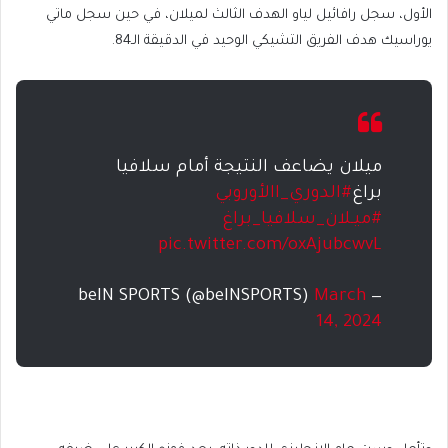
الأول، سجل رافائيل لياو الهدف الثالث لميلان، في حين سجل ماتي
يوراسيك هدف الفريق التشيكي الوحيد في الدقيقة الـ84.
ميلان يضاعف النتيجة أمام سلافيا
براغ
#الدوري_االأوروبي
#ميـلان_سلافيا_براغ
pic.twitter.com/oxAjubcwvL
March
— beIN SPORTS (@beINSPORTS)
14, 2024