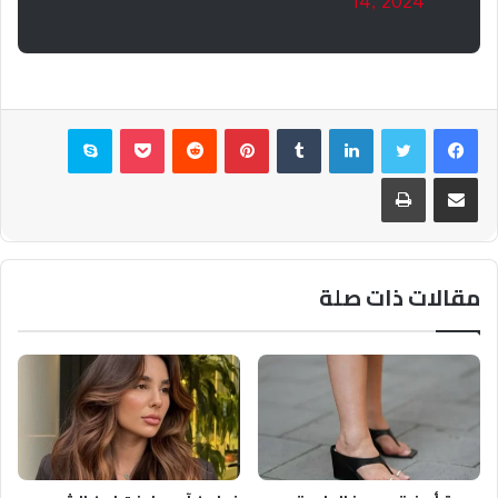
14, 2024
فيسبوك
تويتر
لينكدإن
بينتيريست
بوكيت
سكايب
مشاركة عبر البريد
طباعة
مقالات ذات صلة