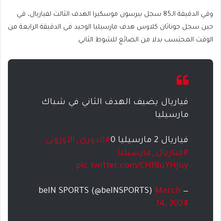
وفي الدقيقة الـ85 سجل بيرسون موسكيرا الهدف الثالث لفياريال، في
حين سجل جوناثان كلاوس هدف مارسيليا الوحيد في الدقيقة الرابعة من
الوقت المحتسب بدلا من الضائع للشوط الثاني.
فياريال يضيف الهدف الثاني في شباك
مارسيليا
فياريال 2 مارسيليا 0
#الدوري_الأوروبي
#فياريال_مارسيليا
pic.twitter.com/CHf8uYHJuy
March
— beIN SPORTS (@beINSPORTS)
14, 2024