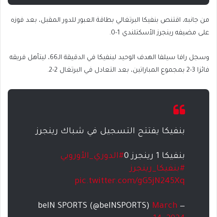
من جانبه، اقتنص بنفيكا البرتغالي بطاقة العبور للدور المقبل، بعد فوزه
على مضيفه رينجرز الأسكتلندي 1-0.
وسجل رافا سيلفا الهدف الوحيد لبنفيكا في الدقيقة الـ66، ليتأهل فريقه
فائزا 3-2 بمجموع المباراتين، بعد التعادل في البرتغال 2-2.
بنفيكا يفتتح التسجيل في شباك رينجرز
بنفيكا 1 رينجرز 0
#الدوري_الأوروبي
#بنفيكا_رينجرز
pic.twitter.com/gG5jN245Xq
March
— beIN SPORTS (@beINSPORTS)