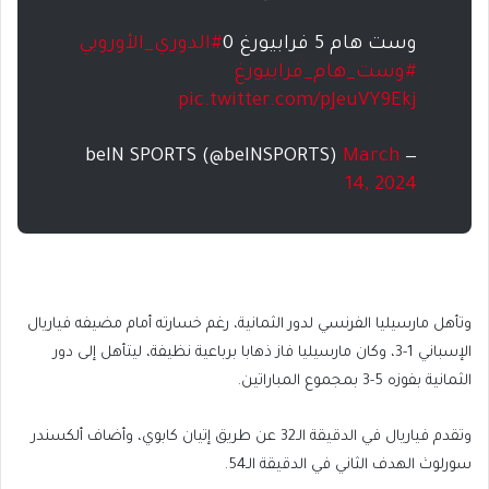
وست هام 5 فرابيورغ 0
#الدوري_الأوروبي
#وست_هام_فرابيورغ
pic.twitter.com/pJeuVY9Ekj
March
— beIN SPORTS (@beINSPORTS)
14, 2024
وتأهل مارسيليا الفرنسي لدور الثمانية، رغم خسارته أمام مضيفه فياريال
الإسباني 1-3، وكان مارسيليا فاز ذهابا برباعية نظيفة، ليتأهل إلى دور
الثمانية بفوزه 5-3 بمجموع المباراتين.
وتقدم فياريال في الدقيقة الـ32 عن طريق إتيان كابوي، وأضاف ألكسندر
سورلوث الهدف الثاني في الدقيقة الـ54.