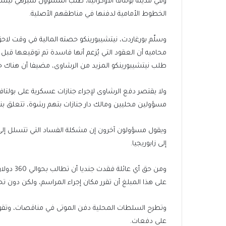
وفي مدينة بولتافا الأوكرانية، طلب المسؤول سيرهي نيتش
الخطوط الأمامية لدفنها في مناطقهم الأصلية.
وسلّم بورغاردت، نيتشيبورينكو حصته المالية في وقت لاح
محاميه أن العقود التي يُزعم أنها فاسدة تم توقيعها قبل 
طلب نيتشيبورينكو المزيد من الرشاوى، مضيفا أن هناك ح
مسؤولين محليين ومالك دار جنازات بتهم رشوة، تتعلق بنق
ويقول مسؤولون آخرون إن مشكلة الفساد التي تتسلل إلى ج
إلى زابوريجيا.
ومن حق أي
على هذا المبلغ أن تقرر مكان إجراء المراسم، ولكن دون ت
وتطرح السلطات المحلية دفن الموتى في مناقصات، وتقوم
على دفعات.