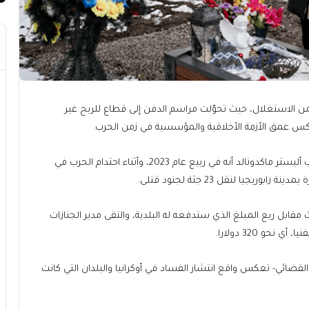
ن الاستغلال، حيث تحوّلت مراسم الدفن إلى قطاع للربح غير
 عمق الأزمة الأخلاقية والمؤسسية في زمن الحرب.
وفي تقرير نشرته صحيفة “وول ستريت جورنال”، ذكر الكاتب أليستر ماكدونالد أنه في ربيع عام 2023، وأثناء احتدام الحرب في
جيا لنقل 23 جثة لجنود قتلى.
مقابل ربع المبلغ الذي ستدفعه له البلدية، والتقى مدير الجنازات
قضائي- تعكس واقع انتشار الفساد في أوكرانيا والبلدان التي كانت