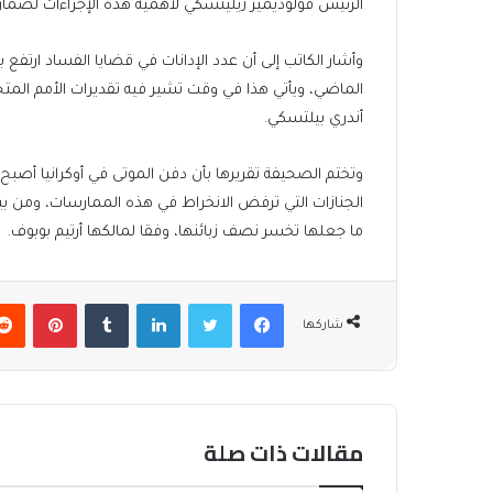
الرئيس فولوديمير زيلينسكي لأهمية هذه الإجراءات لضما
الماضي، ويأتي هذا في وقت تشير فيه تقديرات الأمم المت
أندري بيلتسكي.
وتختم الصحيفة تقريرها بأن دفن الموتى في أوكرانيا أصبح 
الجنازات التي ترفض الانخراط في هذه الممارسات، ومن ب
ما جعلها تخسر نصف زبائنها، وفقا لمالكها أرتيم بوبوف.
فيسبوك
تويتر
لينكدإن
بينتير
شاركها
مقالات ذات صلة