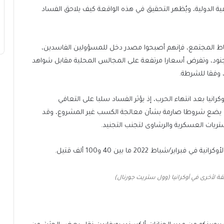
180 دولة في مؤشر الشفافية الدولية، ويُظهر التحقيق في هذه الواقعة كيف يلاحق الفساد
أوساط المجتمع، فإنهم أصبحوا مصدر دخل للمسؤولين الفاسدين،
لجنود، وتفرض أسعارا مرتفعة على المجالس المحلية مقابل شواهد
، وفقا للشرطة.
نيا بعد انتهاء الحرب، إذ يؤثر الفساد سلبا على التعافي
لذي يضع شروطا صارمة بشأن معالجة الكسب غير المشروع، وقد
ريات العسكرية والرشاوى لتجنب التجنيد.
/شباط 2022 ما بين 40 و100 ألف قتيل.
ة لأخرى في أوكرانيا (وول ستريت جورنال)