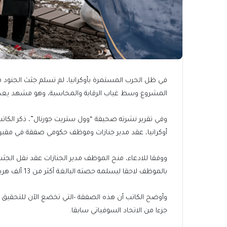
في ظل الحرب المستمرة بأوكرانيا، لم تسلم جثث الجنود م
المشروع وسط غياب الرقابة والمحاسبة، وهو مشهد يعكس
أوكرانيا، عقد مدير جنازات وموظف حكومي صفقة في مقبرة بمدينة زابوري
ووفقا للادعاء، منح الموظف مدير الجنازات عقد نقل الجثث 
بالموظف لاحقا ليسلمه حصته البالغة أكثر من 13 ألف هريفنيا، أي نحو 320 دولارا.
وأوضح الكاتب أن هذه الصفقة -التي تخضع الآن للتحقيق ال
جزءا من الاتحاد السوفياتي سابقا.