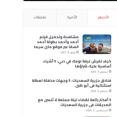
الأشهر
الأخيرة
تعليقات
مشاهدة وتحميل فيلم
أحمد وأحمد بطولة أحمد
السقا عبر موقع ماي سيما
MyCima (وي سيما WeCima)
يوليو 8, 2025
كيف تفرش غرفة نومك في دبي: 5 أشياء
أساسية عليك شراؤها
سبتمبر 9, 2024
فنادق جزيرة السعديات: 5 وجهات مذهلة لعطلة
استثنائية في أبو ظبي
سبتمبر 9, 2024
5 أفكار رائعة لقضاء ليلة ممتعة لا تُنسى مع
الصديقات في جزيرة السعديات
أغسطس 6, 2024