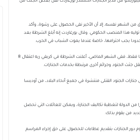
يبورينكو من مدير الجنازات ألكسندر بورغاردت نقل بعض الجثث من
ق من الشهر نفسه، إلا أن الأخير نفى الحصول على رشوة، وأكد
توليه هذا المنصب الحكومي. وقال بورغاردت إنه أبلغ الشرطة بعد
دودا يجب احترامها، خاصة عندما يموت الشباب في الحرب.
ولا يقتصر دفع الرشاوى لإجراء جنازات عسكرية على بولتافا فقط، ففي الشهر الماضي، أعلنت الشرطة في كريفي ريه اعتقال 8
ل جثث الجنود وجرائم أخرى مرتبطة بخدمات الجنازات.
نازات الجنود القتلى منتشرة في جميع أنحاء البلاد، من أوديسا
 عائلة فقدت جنديا أن تطالب بحوالي 360 دولارا من الدولة لتغطية تكاليف الجنازة، ويمكن للعائلات التي تحصل
حديد من يقوم بذلك.
 دور الجنازات بتقديم عطاءات للحصول على حق إجراء المراسم