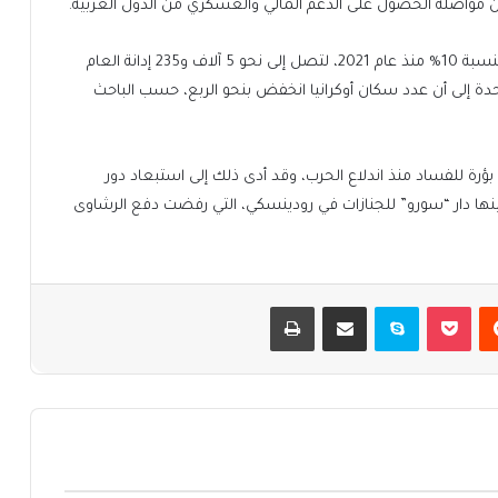
ن مواصلة الحصول على الدعم المالي والعسكري من الدول الغربية.
وأشار الكاتب إلى أن عدد الإدانات في قضايا الفساد ارتفع بنسبة 10% منذ عام 2021، لتصل إلى نحو 5 آلاف و235 إدانة العام
حدة إلى أن عدد سكان أوكرانيا انخفض بنحو الربع، حسب الباحث
بؤرة للفساد منذ اندلاع الحرب، وقد أدى ذلك إلى استبعاد دور
ينها دار “سورو” للجنازات في رودينسكي، التي رفضت دفع الرشاوى
يست
بوكيت
سكايب
مشاركة عبر البريد
طباعة