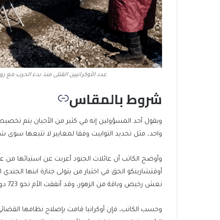
عدد الأوكرانيين القتلى منذ بدء الحرب مع روسيا يصل إلى نحو 100 
شروط بالمقاس
ويقول أحد المسؤولين إنه في كثير من الأحيان يتم تخص
واحد، مثل تحديد التوابيت وفقا لمعايير لا تتبعها سوى شر
وأوضح الكاتب أن عائلات الجنود أعربت عن استيائها من عدم
أوفتشارينكو الحق في اختيار من يتولى جنازة ابنها الجندي 
نعش رخيص وباقة من الزهور، وقد أنفقت الأم نحو 723 دولارا أميركيا من مالها الخاص لتحسين القبر.
وحسب الكاتب، فإن أوكرانيا قامت بإصلاح نظامها القضائ