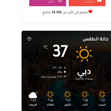
مشترك
متابع
انضم الى اكثر من
34.9M
متابع
حالة الطقس
37
℃
دبي
37º - 35º
41%
3.47 كيلومتر/ساعة
سماء صافية
℃
39
℃
36
℃
37
℃
38
℃
37
السبت
الأحد
الأثنين
الثلاثاء
الأربعاء