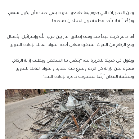
وعن التجاوزات التي يقوم بها جامعو الخردة ينفي حمادة أن يكون منهم،
ويؤكّد أنه لا يأخذ قطعة دون استئذان صاحبها.
أما حاتم كريك فبدأ منذ وقف إطلاق النار بين حزب الله وإسرائيل، بأعمال
رفع الركام من البيوت المدمّرة مقابل أخذه المواد القابلة لإعادة التدوير.
ويقول في حديثه للجزيرة نت: “يتصّل بنا الشخص ويطلب إزالة الركام،
فنقوم نحن بإزالة كل الردم وننتزع منه الحديد والمواد القابلة للتدوير،
ونسلّمه المكان أرضًا ممسوحة جاهزة لإعادة البناء”.