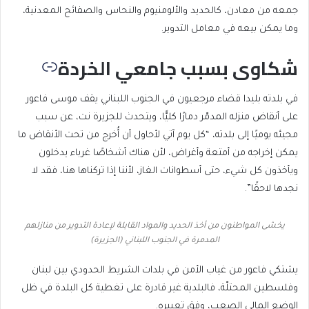
جمعه من معادن، كالحديد والألومنيوم والنحاس والصفائح المعدنية،
وما يمكن بيعه في معامل التدوير.
شكاوى بسبب جامعي الخردة
في بلدته بليدا قضاء مرجعيون في الجنوب اللبناني يقف موسى فاعور
على أنقاض منزله المدمّر دمارًا كليًّا، ويتحدث للجزيرة نت، عن سبب
مجيئه يوميًا إلى بلدته، “كل يوم آتي لأحاول أن أُخرج من تحت الأنقاض ما
يمكن إخراجه من أمتعة وأغراض، لأن هناك أشخاصًا غرباء يدخلون
ويأخذون كل شيء، حتى أسطوانات الغاز، لأننا إذا تركناها هنا، فقد لا
نجدها لاحقًا”.
يخشى المواطنون من أخذ الحديد والمواد القابلة لإعادة التدوير من منازلهم
المدمرة في الجنوب اللبناني (الجزيرة)
يشتكي فاعور من غياب الأمن في بلدات الشريط الحدودي بين لبنان
وفلسطين المحتلّة، فالبلدية غير قادرة على تغطية كل البلدة في ظل
الوضع المالي الصعب، وفق تعبيره.