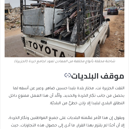
شاحنة محمّلة بأنواع مختلفة من المعادن تعود لجامع خردة (الجزيرة)
موقف البلديات
التقت الجزيرة نت،
مختار بلدة بليدا حسين ضاهر، وعبر عن أسفه لما
يحصل من جانب تجّار الخردة والحديد، وأكّد أن هذا العمل ممنوع داخل
النطاق البلدي لبليدا إلا بإذن خطيٍّ من البلديّة.
ويقول إن هذا الأمر عمّمته البلديات على جميع المواطنين وتجّار الخردة،
إلا أن أحدًا لم يلتزم بهذا القرار، ما أدى إلى حصول هذه التجاوزات، حيث