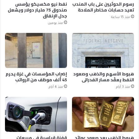
رسوم الحوثيين على باب المندب
نفط نيو مكسيكو يؤسس
تعيد حسابات مخاطر الملاحة
صندوق 75 مليار دولار ويشعل
جدل الإنفاق
منذ 15 ساعة
منذ يومين
هبوط الأسهم والذهب وصعود
إضراب المؤسسات في غزة يحرم
النفط يعقّد مسار الفدرالي
45 ألف موظف من الرواتب
منذ 3 أيام
منذ 4 أيام
هبوط الذهب بعد صعود عوائد
قفزة قياسية في مبيعات