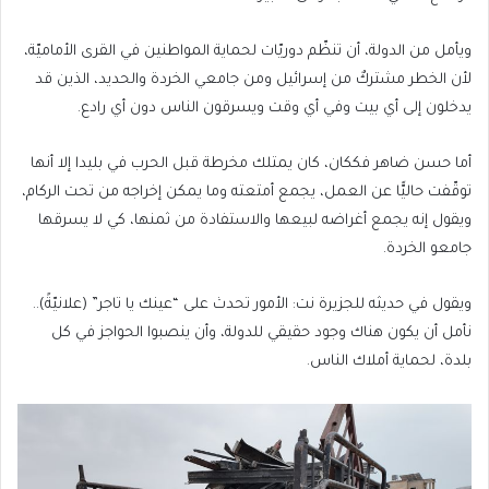
ويأمل من الدولة، أن تنظّم دوريّات لحماية المواطنين في القرى الأماميّة،
لأن الخطر مشتركٌ من إسرائيل ومن جامعي الخردة والحديد، الذين قد
يدخلون إلى أي بيت وفي أي وقت ويسرقون الناس دون أي رادع.
أما حسن ضاهر فككان، كان يمتلك مخرطة قبل الحرب في بليدا إلا أنها
توقّفت حاليًّا عن العمل، يجمع أمتعته وما يمكن إخراجه من تحت الركام،
ويقول إنه يجمع أغراضه لبيعها والاستفادة من ثمنها، كي لا يسرقها
جامعو الخردة.
ويقول في حديثه للجزيرة نت: الأمور تحدث على “عينك يا تاجر” (علانيّةً)..
نأمل أن يكون هناك وجود حقيقي للدولة، وأن ينصبوا الحواجز في كل
بلدة، لحماية أملاك الناس.