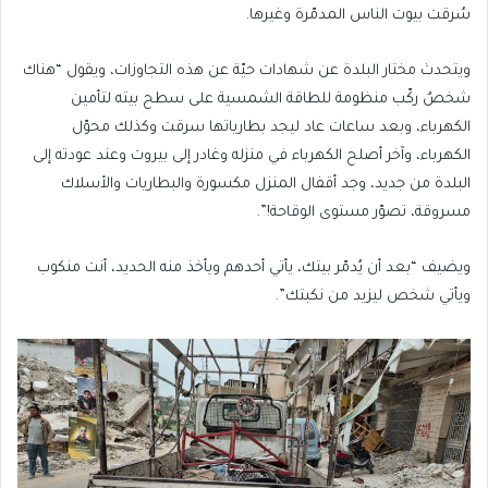
سُرقت بيوت الناس المدمّرة وغيرها.
ويتحدث مختار البلدة عن شهادات حيّة عن هذه التجاوزات، ويقول “هناك
شخصٌ ركّب منظومة للطاقة الشمسية على سطح بيته لتأمين
الكهرباء، وبعد ساعات عاد ليجد بطارياتها سرقت وكذلك محوّل
الكهرباء، وآخر أصلح الكهرباء في منزله وغادر إلى بيروت وعند عودته إلى
البلدة من جديد، وجد أقفال المنزل مكسورة والبطاريات والأسلاك
مسروقة، تصوّر مستوى الوقاحة!”.
ويضيف “بعد أن يُدمّر بيتك، يأتي أحدهم ويأخذ منه الحديد، أنت منكوب
ويأتي شخص ليزيد من نكبتك”.