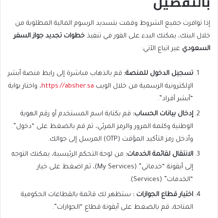
بالتفصيل
إذا توافرت جميع الشروط وقمت بتسديد الرسوم المالية المطلوبة من
خلال البنك، يمكنك البدء على الفور في تنفيذ
خطوات تجديد جواز السفر
السعودي
عبر اتباع الآتي:
تسجيل الدخول للمنصة
:
قم بالذهاب مباشرة إلى رابط منصة أبشر
الإلكترونية الرسمية من خلال الويب
https://absher.sa
، واختار بوابة
“أبشر أفراد”.
إدخال بيانات الحساب
:
قم بكتابة اسم المستخدم أو رقم الهوية
الوطنية وكلمة المرور والرمز المرئي، ثم قم بالضغط على “دخول”.
وأدخل رمز التأكيد المؤقت (OTP) المرسل إلى جوالك.
الانتقال لقائمة الخدمات
:
من لوحة التحكم الرئيسية، يمكنك التوجه
إلى أيقونة “خدماتي” (My Services)، ثم اضغط على خيار
“الخدمات” (Services).
اختيار قطاع الجوازات
:
ستظهر لك قائمة بالقطاعات الحكومية
المتاحة، قم بالضغط على أيقونة قطاع “الجوازات”.