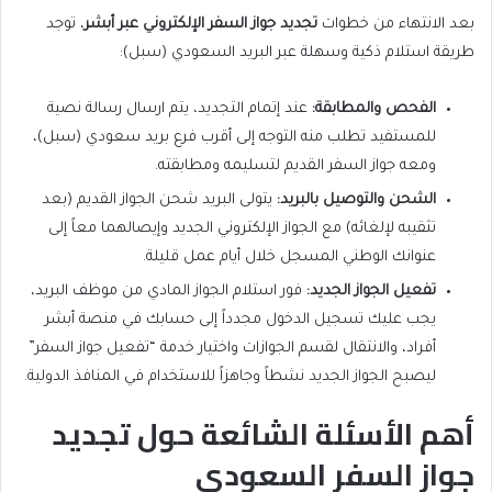
بعد الانتهاء من خطوات
تجديد جواز السفر الإلكتروني عبر أبشر
، توجد
طريقة استلام ذكية وسهلة عبر البريد السعودي (سبل):
الفحص والمطابقة
:
عند إتمام التجديد، يتم ارسال رسالة نصية
للمستفيد تطلب منه التوجه إلى أقرب فرع بريد سعودي (سبل)،
ومعه جواز السفر القديم لتسليمه ومطابقته.
الشحن والتوصيل بالبريد
:
يتولى البريد شحن الجواز القديم (بعد
تثقيبه لإلغائه) مع الجواز الإلكتروني الجديد وإيصالهما معاً إلى
عنوانك الوطني المسجل خلال أيام عمل قليلة.
تفعيل الجواز الجديد
:
فور استلام الجواز المادي من موظف البريد،
يجب عليك تسجيل الدخول مجدداً إلى حسابك في منصة أبشر
أفراد، والانتقال لقسم الجوازات واختيار خدمة “تفعيل جواز السفر”
ليصبح الجواز الجديد نشطاً وجاهزاً للاستخدام في المنافذ الدولية.
أهم الأسئلة الشائعة حول تجديد
جواز السفر السعودي