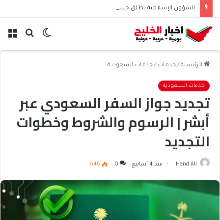
الشؤون الإسلامية تطلق حسابها الرسمي على تيك توك للمحتوى الديني
الوضع
بحث
الق
المظلم
عن
الرئيسية
/
خدمات
/
خدمات السعودية
خدمات السعودية
تجديد جواز السفر السعودي عبر
أبشر | الرسوم والشروط وخطوات
التجديد
Hend Ali
منذ 4 أسابيع
0
646