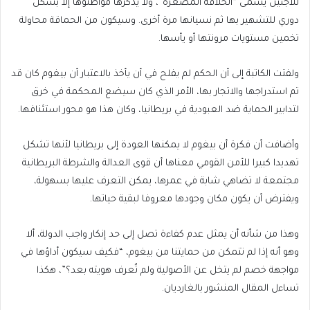
للاجئين يسمى “الخلافة المصغرة”، ولا يذكرها مواطنوها إلا بشكل
دوري للتشهير بها ثم نسيانها مرة أخرى. وسيكون من الحماقة محاولة
تخمين مستويات مرونتها أو يأسها.
ولفتت الكاتبة إلى أن الحكم لم يفلح في أن يأخذ بالاعتبار أن بيغوم كان قد
تم استدراجها والاتجار بها، الأمر الذي كان سيضع المحكمة في خرق
لتدابير الحماية ضد العبودية في بريطانيا، وكان هذا هو محور استئنافها.
وأضافت أن فكرة أن بيغوم لا يمكنها العودة إلى بريطانيا لأنها تشكل
تهديدا كبيرا للأمن القومي معناها أن قوى العدالة والشرطة البريطانية
مجتمعة لا تضاهي شابة في عمرها، يمكن التعرف عليها بسهولة،
ويفترض أن يكون مكان وجودها معروفا لبقية حياتها.
وهذا من شأنه أن يمثل عدم كفاءة تصل إلى حد إنكار واجب الدولة، ألا
وهو أنه إذا لم تتمكن من حمايتنا من بيغوم، “فكيف سيكون أداؤها في
مواجهة خصم لم يتخل عن الأصولية ولم تُعرف هويته بعد؟”، هكذا
تساءل المقال المنشور بالغارديان.