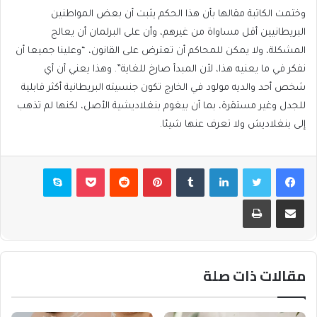
وختمت الكاتبة مقالها بأن هذا الحكم يثبت أن بعض المواطنين
البريطانيين أقل مساواة من غيرهم، وأن على البرلمان أن يعالج
المشكلة، ولا يمكن للمحاكم أن تعترض على القانون، “وعلينا جميعا أن
نفكر في ما يعنيه هذا، لأن المبدأ صارخ للغاية”. وهذا يعني أن أي
شخص أحد والديه مولود في الخارج تكون جنسيته البريطانية أكثر قابلية
للجدل وغير مستقرة، بما أن بيغوم بنغلاديشية الأصل، لكنها لم تذهب
إلى بنغلاديش ولا تعرف عنها شيئا.
فيسبوك
تويتر
لينكدإن
بينتيريست
بوكيت
سكايب
مشاركة عبر البريد
طباعة
مقالات ذات صلة