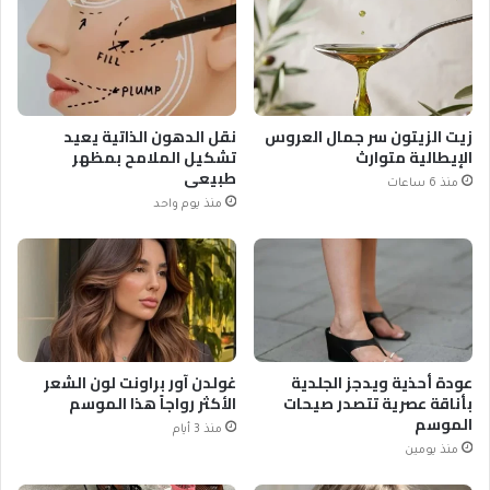
زيت الزيتون سر جمال العروس
نقل الدهون الذاتية يعيد
الإيطالية متوارث
تشكيل الملامح بمظهر
طبيعي
منذ 6 ساعات
منذ يوم واحد
عودة أحذية ويدجز الجلدية
غولدن آور براونت لون الشعر
بأناقة عصرية تتصدر صيحات
الأكثر رواجاً هذا الموسم
الموسم
منذ 3 أيام
منذ يومين