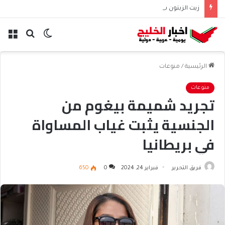
زيت الزيتون سر جمال العروس الإيطالية متوارث
الوضع
بحث
الق
المظلم
عن
الرئيسية
/
منوعات
منوعات
تجريد شميمة بيغوم من
الجنسية يثبت غياب المساواة
في بريطانيا
فريق التحرير
فبراير 24, 2024
0
650