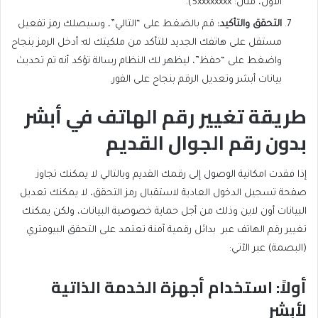
الأول، مثال: 5xxxxxxxx).
التحقق والتأكيد
:
قم بالضغط على “التالي”، وسيصلك رمز تفعيل
مستقل على هاتفك الجديد للتأكد من ملكيتك له؛ أدخل الرمز بنجاح
واضغط على “حفظ”، ليظهر لك النظام رسالة تؤكد أنه تم تحديث
بيانات أبشر وتعديل الرقم بنجاح على الفور.
طريقة تغيير رقم الهاتف في أبشر
بدون رقم الجوال القديم
إذا فقدت امكانية الوصول إلى رقمك القديم وبالتالي لا يمكنك تجاوز
صفحة تسجيل الدخول العادية لاستقبال رمز التحقق، لا يمكنك تعديل
البيانات أون لاين وذلك من أجل حماية خصوصية البيانات، ولكن يمكنك
تغيير رقم الهاتف عبر بدائل رقمية آمنة تعتمد على التحقق البيومتري
(البصمة) عبر الآتي:
أولاً: استخدام أجهزة الخدمة الذاتية
لأبشر