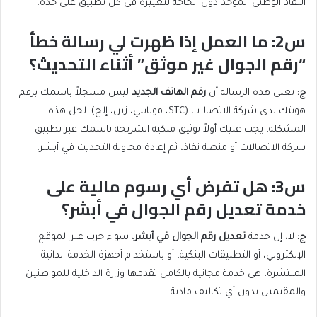
النفاذ الوطني الموحد دون الحاجة لتغييره في كل تطبيق على حدة.
س2: ما العمل إذا ظهرت لي رسالة خطأ
“رقم الجوال غير موثق” أثناء التحديث؟
ج
:
تعني هذه الرسالة أن
رقم الهاتف الجديد
ليس مسجلاً باسمك برقم
هويتك لدى شركة الاتصالات (STC، موبايلي، زين، إلخ). لحل هذه
المشكلة، يجب عليك أولاً توثيق ملكية الشريحة باسمك عبر تطبيق
شركة الاتصالات أو منصة نفاذ، ثم إعادة محاولة التحديث في أبشر.
س3: هل تفرض أي رسوم مالية على
خدمة تعديل رقم الجوال في أبشر؟
ج
:
لا، إن خدمة
تعديل رقم الجوال في أبشر
، سواء جرت عبر الموقع
الإلكتروني، أو التطبيقات البنكية، أو باستخدام أجهزة الخدمة الذاتية
المنتشرة، هي خدمة مجانية بالكامل تقدمها وزارة الداخلية للمواطنين
والمقيمين بدون أي تكاليف مادية.