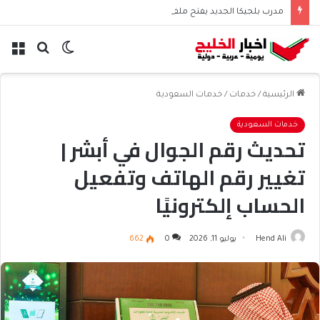
مدرب بلجيكا الجديد يفتح ملف كورتوا في أول اختباراته
الوضع
بحث
الق
المظلم
عن
الرئيسية
/
خدمات
/
خدمات السعودية
خدمات السعودية
تحديث رقم الجوال في أبشر |
تغيير رقم الهاتف وتفعيل
الحساب إلكترونيًا
Hend Ali
يوليو 11, 2026
0
662