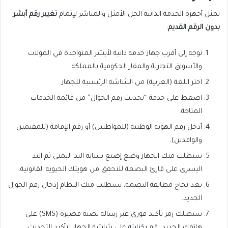
تمثل أجهزة الخدمة الذاتية الحل الأمثل والمباشر لإتمام
تغيير رقم أبشر
بدون الرقم القديم
:
توجه إلى أقرب جهاز خدمة ذاتية لأبشر المتواجدة في المولات
والأسواق التجارية والمقار الحكومية بالمملكة.
اختر اللغة (العربية) من الشاشة الرئيسية للجهاز.
اضغط على خدمة “تحديث رقم الجوال” من قائمة الخدمات
المتاحة.
أدخل رقم الهوية الوطنية (للمواطنين) أو رقم الإقامة (للمقيمين
والوافدين).
سيطلب منك الجهاز وضع إصبع سبابة اليد اليمنى ثم اليد
اليسرى على قارئ البصمة للتحقق من هويتك الحيوية القانونية.
بعد نجاح مطابقة البصمة، سيطلب منك النظام إدخال رقم الجوال
الجديد.
سيصلك رمز تأكيد فوري عبر رسالة نصية قصيرة (SMS) على
هاتفك الجديد، قم بكتابته على شاشة الجهاز لتأكيد التحديث