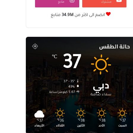
مشترك
متابع
انضم الى اكثر من
34.9M
متابع
حالة الطقس
37
℃
دبي
37º - 35º
49%
5.67 كيلومتر/ساعة
سماء صافية
℃
37
℃
36
℃
38
℃
38
℃
37
السبت
الأحد
الأثنين
الثلاثاء
الأربعاء