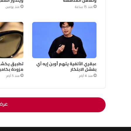
وتشعل المنافسة
ويندوز المقر
منذ 15 ساعة
منذ يومين
عبقري الألفية يتهم أوبن إيه آي
تطبيق يكشف 
بفشل الابتكار
مزودة بكامير
منذ 4 أيام
منذ 5 أيام
عرض