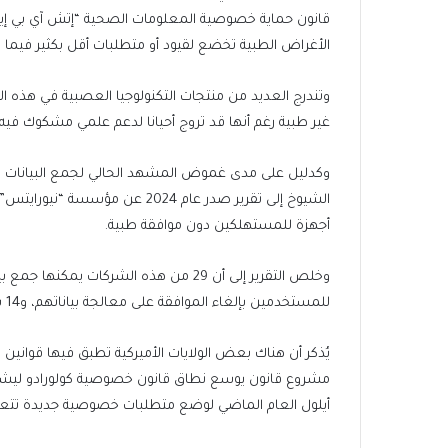
قانون حماية خصوصية المعلومات الصحية “إتش آي بي إيه 
الأغراض الطبية تخضع لقيود أو متطلبات أقل بكثير فيما 
وتندرج العديد من منتجات التكنولوجيا العصبية في هذه الف
غير طبية رغم أنها قد تروج أحيانا لدعم علمي مشكوك فيه.
وكدليل على مدى غموض المشهد الحالي لجمع البيانات و
أجهزة للمستهلكين دون موافقة طبية.
وخلص التقرير إلى أن 29 من هذه الشركا
للمستخدمين بإلغاء الموافقة على معالجة بياناتهم، و14 شركة فقط تتيح لهم حذف بياناتهم.
يُذكر أن هناك بعض الولايات الأميركية تطبق فيها قوانين ل
مشروع قانون يوسع نطاق قانون خصوصية كولورادو ليشمل الب
أيلول العام الماضي لوضع متطلبات خصوصية جديدة تتعلق ب