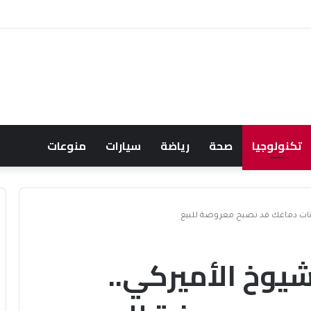
 ويشعل جدل الإنفاق
تكنولوجيا
صحة
رياضة
سيارات
منوعات
انات دماغك قد تصبح معروضة للبيع
يوخ الأميركي..