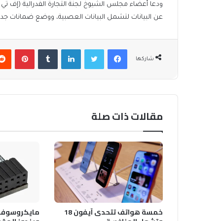
ودعا أعضاء مجلس الشيوخ لجنة التجارة الفدرالية (إف تي
عن البيانات لتشمل البيانات العصبية، ووضع ضمانات جد
فيسبوك
تويتر
لينكدإن
بينتير
شاركها
مقالات ذات صلة
خمسة هواتف تتحدى آيفون 18
مايكروسوفت