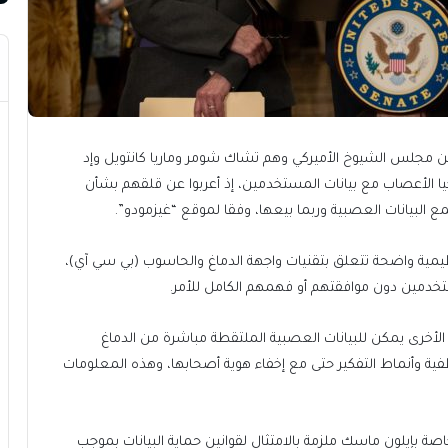
 إلى لجنة التجارة الفدرالية دعا 3 أعضاء من مجلس الشيوخ الأميركي وهم تشاك شومر وماريا كانتويل وإد
ا الأعصاب مع بيانات المستخدمين، إذ أعربوا عن قلقهم بشأن
 البيانات العصبية وربما بيعها، وفقا لموقع “غيزمودو”.
ية واضحة تتعلق بتقنيات واجهة الدماغ والحاسوب (بي سي آي)،
تخدمين دون موافقتهم أو فهمهم الكامل للأمر.
لأخرى يمكن للبيانات العصبية الملتقطة مباشرة من الدماغ
ية وأنماط التفكير حتى مع إخفاء هوية أصحابها، وهذه المعلومات
خاصة بإيلون ماسك ملزمة بالامتثال لقوانين حماية البيانات بموجب