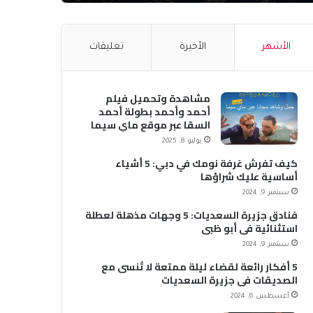
الأشهر
الأخيرة
تعليقات
مشاهدة وتحميل فيلم
أحمد وأحمد بطولة أحمد
السقا عبر موقع ماي سيما
MyCima (وي سيما WeCima)
يوليو 8, 2025
كيف تفرش غرفة نومك في دبي: 5 أشياء
أساسية عليك شراؤها
سبتمبر 9, 2024
فنادق جزيرة السعديات: 5 وجهات مذهلة لعطلة
استثنائية في أبو ظبي
سبتمبر 9, 2024
5 أفكار رائعة لقضاء ليلة ممتعة لا تُنسى مع
الصديقات في جزيرة السعديات
أغسطس 6, 2024