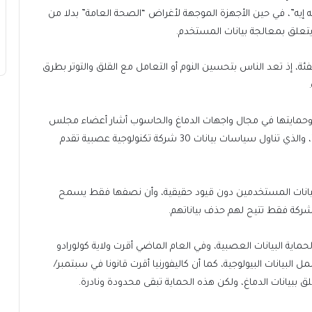
إيه”، في حين الأجهزة الموجهة لأغراض “الصحة العامة” بدلا من
يتعلق بمعالجة بيانات المستخدم.
ئة، إذ تعد الناس بتحسين النوم أو التعامل مع القلق والتوتر بطرق
حمايتها في مجال واجهات الدماغ والحاسوب أشار أعضاء مجلس
الشيوخ إلى تقرير صدر عام 2024 عن مؤسسة “نيورايتس”، والذي تناول سياسات بيانات 30 شركة تكنولوجية عصبية تقدم
ت يمكنها جمع بيانات المستخدمين دون قيود حقيقية، وأن نصفها فقط يسمح
حماية البيانات العصبية، وفي العام الماضي أقرت ولاية كولورادو
يانات البيولوجية، كما أن كاليفورنيا أقرت قانونا في سبتمبر/
بيانات الدماغ، ولكن هذه الحماية تبقى محدودة ونادرة.