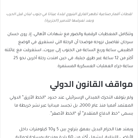
لقطات أقمار صناعية تظهر الفارق البنيوي لبلدة عيناتا في جنوب لبنان قبل الحرب
وبعد تعرضها للتدمير (الجزيرة)
وتتكامل المعطيات الرقمية والصور مع شهادات الأهالي، إذ روى حسان
سرحان تفاصيل نزوحه موضحا أن الرحلة التي تستغرق في الوضع
الطبيعي ساعة وربع الساعة من الجنوب إلى بيروت، استغرقت مع عائلته
أكثر من 12 ساعة عبر طرق جبلية، في حين امتدت رحلة آخرين نحو 25
ساعة جراء العمليات العسكرية المستمرة.
مواقف القانون الدولي
ولم يتوقف التحرك الميداني الإسرائيلي عند حدود “الخط الأزرق” الدولي
المعتمد أمميا منذ عام 2000، بل تجسد ميدانيا عبر نشر خريطة ما
يسمى “خط الدفاع المتقدم” أو “الخط الأصفر”.
ويمتد هذا الحزام البديل بعمق يتراوح بين 5 و10 كيلومترات داخل
الأراضي اللبنانية، ليشمل أكثر من 60 بلدة ومزرعة بمساحة إجمالية