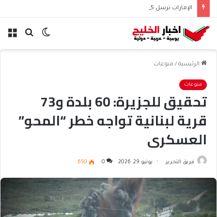
الإمارات ترسل 5 قوافل بـ663 طناً من المساعدات إلى غزة
الوضع
بحث
الق
المظلم
عن
الرئيسية
/
منوعات
منوعات
تحقيق للجزيرة: 60 بلدة و73
قرية لبنانية تواجه خطر “المحو”
العسكري
فريق التحرير
يونيو 29, 2026
0
650