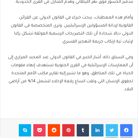
بتدمير الجسور فوق نهر الليطاني وهدم المنازل في القرى الحدودية.
وأمام هذه المعطيات، يبحث خبراء في القانون الدولي عن القرائن
القانونية لإدانة المسؤولين الإسرائيليين. وترى المتخصصة في القانون
الدولي ديالا شحادة أن تلك التصريحات الرسمية الموثقة تشكل ركنا
لإثبات نية ارتكاب جريمة التهجير القسري.
وفي السياق ذاته، أشار الخبير في القانون الدولي عبد المجيد المراري إلى
أن الممارسات الإسرائيلية في القرى الجنوبية تستهدف إنهاء مقومات
الحياة في تلك المناطق، وهو ما تشير إليه تقارير مكتب الأمم المتحدة
لحقوق الإنسان التي وثقت اتساع رقعة الإخلاء لتشمل 14% من أراضي
البلاد.
فيسبوك
تويتر
لينكدإن
بينتيريست
بوكيت
سكايب
مشاركة عبر البريد
طباعة