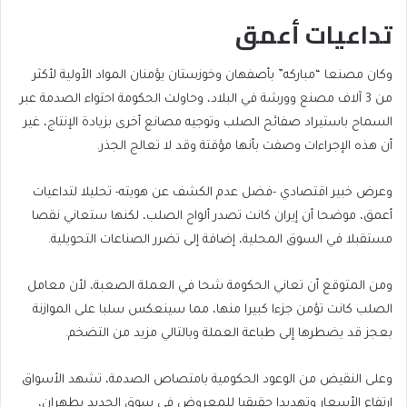
تداعيات أعمق
وكان مصنعا “مباركه” بأصفهان وخوزستان يؤمنان المواد الأولية لأكثر
من 3 آلاف مصنع وورشة في البلاد، وحاولت الحكومة احتواء الصدمة عبر
السماح باستيراد صفائح الصلب وتوجيه مصانع أخرى بزيادة الإنتاج، غير
أن هذه الإجراءات وصفت بأنها مؤقتة وقد لا تعالج الجذر.
وعرض خبير اقتصادي -فضل عدم الكشف عن هويته- تحليلا لتداعيات
أعمق، موضحا أن إيران كانت تصدر ألواح الصلب، لكنها ستعاني نقصا
مستقبلا في السوق المحلية، إضافة إلى تضرر الصناعات التحويلية.
ومن المتوقع أن تعاني الحكومة شحا في العملة الصعبة، لأن معامل
الصلب كانت تؤمن جزءا كبيرا منها، مما سينعكس سلبا على الموازنة
بعجز قد يضطرها إلى طباعة العملة وبالتالي مزيد من التضخم.
وعلى النقيض من الوعود الحكومية بامتصاص الصدمة، تشهد الأسواق
ارتفاع الأسعار وتهديدا حقيقيا للمعروض في سوق الحديد بطهران،