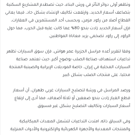
وتظهر أولى دوائر التأثر في ورش البناء، حيث تصطدم المشاريع السكنية
بتضاعف أسعار الحديد، وارتفعت تكاليف الإنشاء بشكل حاد، فيما يعاني
القطاع أصلا من ركود مزمن، وبحسب أحد المستثمرين في العقارات،
فإن أسعار الحديد زادت بنحو 80% عما كانت عليه قبل الحرب، مما حول
الركود إلى ركود تضخمي يزيد معاناة المواطنين.
وفقا لتقرير أعده مراسل الجزيرة عمر هواش، فإن سوق السيارات تظهر
تداعيات استهداف صناعة الصلب بوضوح أكبر، حيث تعتمد صناعة
السيارات المحلية في إيران، خاصة الموديلات الإيرانية والصينية المنتجة
محليا، على منتجات الصلب بشكل كبير.
ورصد المراسل في ورشة لتصليح السيارات غربي طهران، أن أسعار
قطع الغيار زادت بنحو ضعفين أو ثلاثة أضعاف، مما أدى إلى ارتفاع
أسعار السيارات وتكاليف التصليح بشكل غير مسبوق.
وفي السياق ذاته، امتدت التداعيات لتشمل المعدات الميكانيكية
والمنتجات المعدنية والأجهزة الكهربائية والإلكترونية والأدوات المنزلية.