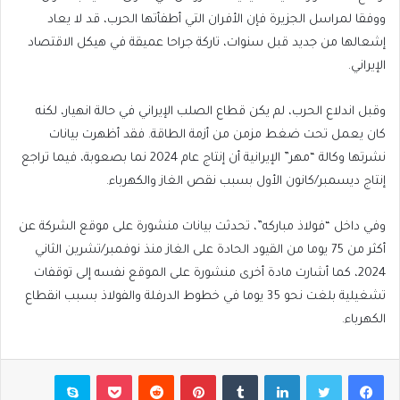
ووفقا لمراسل الجزيرة فإن الأفران التي أطفأتها الحرب، قد لا يعاد
إشعالها من جديد قبل سنوات، تاركة جراحا عميقة في هيكل الاقتصاد
الإيراني.
وقبل اندلاع الحرب، لم يكن قطاع الصلب الإيراني في حالة انهيار، لكنه
كان يعمل تحت ضغط مزمن من أزمة الطاقة. فقد أظهرت بيانات
نشرتها وكالة “مهر” الإيرانية أن إنتاج عام 2024 نما بصعوبة، فيما تراجع
إنتاج ديسمبر/كانون الأول بسبب نقص الغاز والكهرباء.
وفي داخل “فولاذ مباركه”، تحدثت بيانات منشورة على موقع الشركة عن
أكثر من 75 يوما من القيود الحادة على الغاز منذ نوفمبر/تشرين الثاني
2024، كما أشارت مادة أخرى منشورة على الموقع نفسه إلى توقفات
تشغيلية بلغت نحو 35 يوما في خطوط الدرفلة والفولاذ بسبب انقطاع
الكهرباء.
فيسبوك
تويتر
لينكدإن
بينتيريست
بوكيت
سكايب