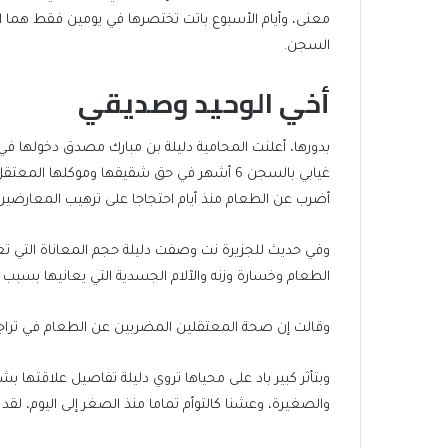
معنى، وأيام الأسبوع باتت تختصرها في يومين فقط هما الي
السجن.
أخي الوحيد وصديقي
بدورها، أعلنت المحامية دليلة بن مبارك مصدق دخولها
غيابي بالسجن 6 أشهر في حق شقيقها وموكلها
أضرب عن الطعام منذ أيام احتجاجا على ترهيب المعارضين
وفي حديث للجزيرة نت وصفت دليلة حجم المعاناة التي تعي
الطعام وخسارة وزنه والآلام الجسدية التي يعانيها بسبب 
وقالت إن صحة المعتقلين المضربين عن الطعام في تراجع يوما
وبتأثر كبير باد على محياها تروي دليلة تفاصيل علاقتها ب
والصغيرة، وعشنا كالتوأم تماما منذ الصغر إلى اليوم، لقد ت