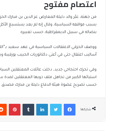
اعتصام مفتوح
من جهته، عبّر والد دليلة المعارض عز الدين بن مبارك الح
بسبب مواقفه السياسية، وقال إنه لم يعد يستسيغ الأك
بنضاله في سبيل الديمقراطية، حسب تعبيره.
ووصف الحزقي الاعتقالات السياسية في عهد سعيد بـ”الل
أساليب اعتقال حتى في أعتى دكتاتوريات الحبيب بورقيبة وب
وفي تحرك احتجاجي جديد، دخلت عائلات المعتقلين السي
استيائها الكبير من تجاهل ملف ذويها المعتقلين لمدة سنة
حسب تصريح عضوة هيئة الدفاع دليلة بن مبارك مصدق لل
فيسبوك
تويتر
لينكدإن
بينتير
شاركها