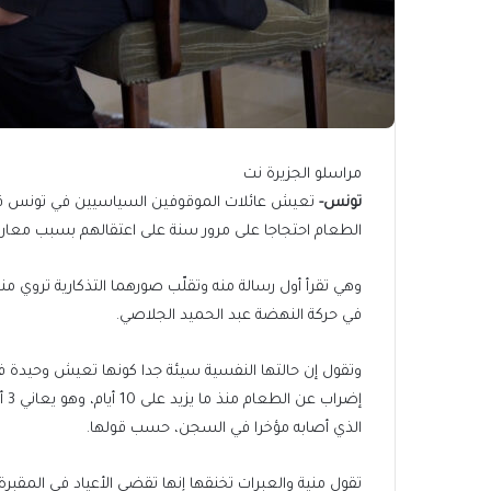
مراسلو الجزيرة نت
تونس-
الطعام احتجاجا على مرور سنة على اعتقالهم بسبب معارضتهم مسار 25 يوليو/تموز 2021 الذي فر
وهي تقرأ أول رسالة منه وتقلّب صورهما التذكارية تروي مني
في حركة النهضة عبد الحميد الجلاصي.
وتقول إن حالتها النفسية سيئة جدا كونها تعيش وحيدة ف
إض
الذي أصابه مؤخرا في السجن، حسب قولها.
تقول منية والعبرات تخنقها إنها تقضي الأعياد في المقبرة 