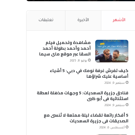
الأشهر
الأخيرة
تعليقات
مشاهدة وتحميل فيلم
أحمد وأحمد بطولة أحمد
السقا عبر موقع ماي سيما
MyCima (وي سيما WeCima)
يوليو 8, 2025
كيف تفرش غرفة نومك في دبي: 5 أشياء
أساسية عليك شراؤها
سبتمبر 9, 2024
فنادق جزيرة السعديات: 5 وجهات مذهلة لعطلة
استثنائية في أبو ظبي
سبتمبر 9, 2024
5 أفكار رائعة لقضاء ليلة ممتعة لا تُنسى مع
الصديقات في جزيرة السعديات
أغسطس 6, 2024