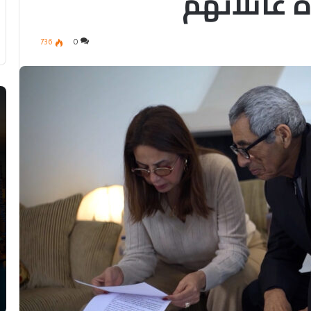
 عائلاتهم
736
0