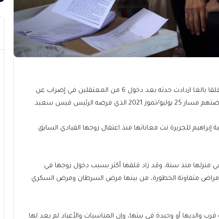
تعيش عائلات الموقوفين السياسيين في تونس قلقا بالغا ازدادت حدته بعد دخول 6 من المعتقلين في إضراب عن
ضه الرئيس قيس سعيد.
ة إبراهيم للجزيرة نت معاناتها منذ اعتقال زوجها القيادي السابق
ي منزلها منذ سنة، وقد زاد قلقها أكثر بسبب دخول زوجها في
راب عن الطعام منذ ما يزيد على 10 أيام، وهو يعاني 3 أمراض متفاوتة الخطورة، من بينها مرض السرطان ومرض السكري
قرب والديها أو وحيدة في بيتها، وإن المناسبات والأعياد لم يعد لها