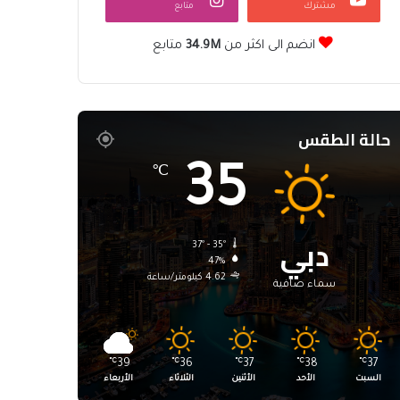
مشترك
متابع
انضم الى اكثر من
34.9M
متابع
حالة الطقس
35
℃
دبي
37º - 35º
47%
4.62 كيلومتر/ساعة
سماء صافية
℃
39
℃
36
℃
37
℃
38
℃
37
السبت
الأحد
الأثنين
الثلاثاء
الأربعاء