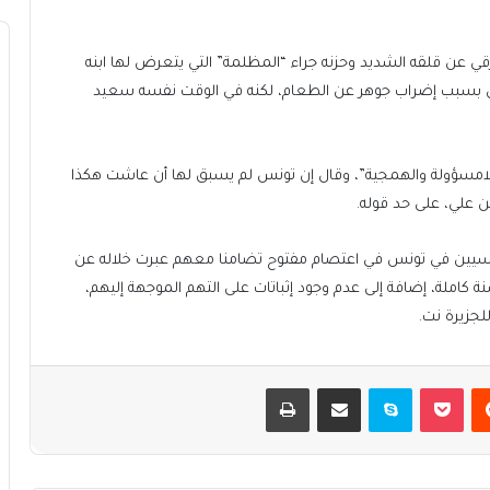
زقي عن قلقه الشديد وحزنه جراء “المظلمة” التي يتعرض لها ابنه
ل بسبب إضراب جوهر عن الطعام، لكنه في الوقت نفسه سعيد
امسؤولة والهمجية”، وقال إن تونس لم يسبق لها أن عاشت هكذا
ن علي، على حد قوله.
اسيين في تونس في اعتصام مفتوح تضامنا معهم عبرت خلاله عن
 كاملة، إضافة إلى عدم وجود إثباتات على التهم الموجهة إليهم،
جزيرة نت.
يست
بوكيت
سكايب
مشاركة عبر البريد
طباعة