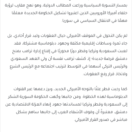
بمسار التسوية السياسية وراعت المطالب الدولية، وهو نهج مقارب لرؤية
حلفاء أميركا الأوروبيين الذين اعتبروا تشكيل الحكومة الجديدة معلمًا
مهمًا في الانتقال السياسي في سوريا.
لم يكن التحول في الموقف الأميركي حيال العقوبات وليد قرار أحادي، بل
جاء ثمرة وساطات إقليمية مكثفة وجهود دبلوماسية مشتركة، فقد
لعبت السعودية وتركيا وقطر دورًا محوريًا في إقناع إدارة ترامب بمنح
دمشق فرصة جديدة؛ إذ كشف ترامب نفسه أن ولي العهد السعودي
والرئيس التركي أسهما في التوسط لترتيب اجتماعه مع الرئيس الشرع
ولاتخاذ قرار رفع العقوبات.
كما رحبت قطر علنًا بالتوجه الأميركي الجديد، وبرز دعمها عبر القنوات
الدبلوماسية لهذه الخطوة. ومن جانبها وجّهت الحكومة السورية الشكر
إلى السعودية وقطر وتركيا لمساندتها جهود إنهاء العزلة الاقتصادية عن
دمشق، معتبرةً أن وقوف الأشقاء العرب إلى جانبها ساهم بشكل
مباشر في صدور القرار الأميركي.