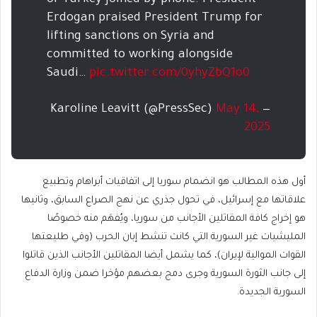
of Turkey joined by phone. President
Erdogan praised President Trump for
lifting sanctions on Syria and
committed to working alongside
Saudi…
pic.twitter.com/0yhyZbQ1o0
May 14,
— Karoline Leavitt (@PressSec)
2025
أول هذه المطالب هو انضمام سوريا إلى اتفاقيات أبراهام وتطبيع
علاقاتها مع إسرائيل، في تحول جذري عن نهج الصراع السابق، وثانيها
هو إخراج كافة المقاتلين الأجانب من سوريا، ويُفهَم منه خصوصًا
المليشيات غير السورية التي كانت تنشط إبان الحرب (وفي طليعتها
القوات الموالية لإيران)، كما يشمل أيضا المقاتلين الأجانب الذين قاتلوا
إلى جانب الثورة السورية وجرى دمج بعضهم مؤخرا ضمن وزارة الدفاع
السورية الجديدة.