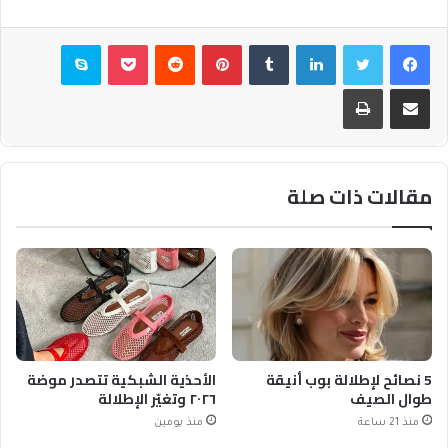
فيسبوك
تويتر
لينكدإن
بينتيريست
بوكيت
سكايب
مشاركة عبر البريد
طباعة
مقالات ذات صلة
5 نصائح لإطلالة بوب أنيقة
الأحذية الشبكية تتصدر موضة
طوال الصيف
٢٠٢٦ وتغيّر الإطلالة
منذ 21 ساعة
منذ يومين