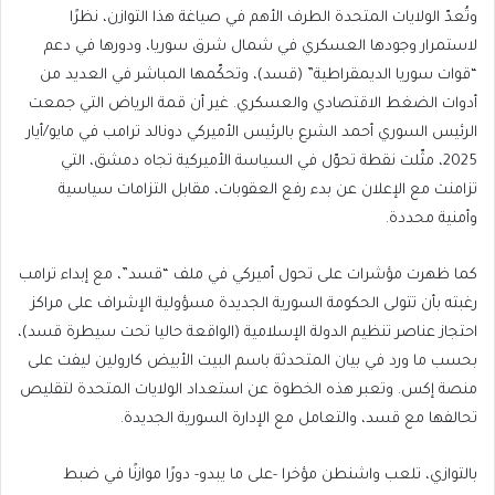
وتُعدّ الولايات المتحدة الطرف الأهم في صياغة هذا التوازن، نظرًا
لاستمرار وجودها العسكري في شمال شرق سوريا، ودورها في دعم
“قوات سوريا الديمقراطية” (قسد)، وتحكّمها المباشر في العديد من
أدوات الضغط الاقتصادي والعسكري. غير أن قمة الرياض التي جمعت
الرئيس السوري أحمد الشرع بالرئيس الأميركي دونالد ترامب في مايو/أيار
2025، مثّلت نقطة تحوّل في السياسة الأميركية تجاه دمشق، التي
تزامنت مع الإعلان عن بدء رفع العقوبات، مقابل التزامات سياسية
وأمنية محددة.
كما ظهرت مؤشرات على تحول أميركي في ملف “قسد”، مع إبداء ترامب
رغبته بأن تتولى الحكومة السورية الجديدة مسؤولية الإشراف على مراكز
احتجاز عناصر تنظيم الدولة الإسلامية (الواقعة حاليا تحت سيطرة قسد)،
بحسب ما ورد في بيان المتحدثة باسم البيت الأبيض كارولين ليفت على
منصة إكس. وتعبر هذه الخطوة عن استعداد الولايات المتحدة لتقليص
تحالفها مع قسد، والتعامل مع الإدارة السورية الجديدة.
بالتوازي، تلعب واشنطن مؤخرا -على ما يبدو- دورًا موازنًا في ضبط