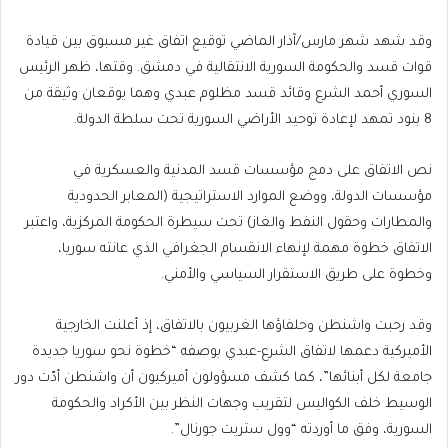
وقد شهد شهر مارس/آذار الماضي توقيع اتفاق غير مسبوق بين قيادة
قوات قسد والحكومة السورية الانتقالية في دمشق. وقتها، ظهر الرئيس
السوري أحمد الشرع وقائد قسد مظلوم عبدي وهما يوقعان وثيقة من
8 بنود تمهد لإعادة توحيد الأراضي السورية تحت سلطة الدولة.
نص الاتفاق على دمج مؤسسات قسد المدنية والعسكرية في
مؤسسات الدولة، ووضع الموارد الاستراتيجية (المعابر الحدودية
والمطارات وحقول النفط والغاز) تحت سيطرة الحكومة المركزية، واعتبر
الاتفاق خطوة مهمة لإنهاء الانقسام الجغرافي الذي عانته سوريا،
وخطوة على طريق الاستقرار السياسي والأمني.
وقد رحبت واشنطن وحلفاؤها الغربيون بالاتفاق، إذ أعلنت الخارجية
الأميركية دعمها لاتفاق الشرع-عبدي بوصفه “خطوة نحو سوريا جديدة
جامعة لكل أبنائها”، كما كشف مسؤولون أميركيون أن واشنطن أدّت دور
الوسيط خلف الكواليس لتقريب وجهات النظر بين الأكراد والحكومة
السورية، وفق ما أوردته “وول ستريت جورنال”.