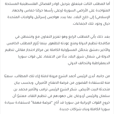
أما المطلب الثالث فيتعلق بترحيل كوادر الفصائل الفلسطينية المسلحة
المتواجدة على الأراضي السورية (وعلى رأسها حركتا حماس والجهاد
الإسلامي) إلى خارج البلاد، بما يبدد هواجس إسرائيل والولايات المتحدة
حيال وجود تلك الجماعات.
بعد ذلك يأتي المطلب الرابع وهو تعزيز التعاون مع واشنطن في
مكافحة تنظيم الدولة ومنع عودته للظهور، بينما يُلزِم المطلب الخامس
والأخير دمشق بتحمّل المسؤولية الكاملة عن مراكز احتجاز مقاتلي تنظيم
الدولة في شمال شرق البلاد بدلًا من الاعتماد على قوات سوريا
الديمقراطية والتحالف الدولي.
من جانبه، أبدى الرئيس أحمد الشرع مرونة لافتة إزاء تلك المطالب، سعيًا
منه للاستفادة القصوى من فرصة الانفتاح الأميركي. وبحسب بيان
متحدثة البيت الأبيض، شكر الشرع الرئيس ترامب والأمير محمد بن
سلمان والرئيس أردوغان على جهودهم في تنظيم اللقاء، معتبرًا أن
خروج القوات الإيرانية من سوريا قد أتاح “فرصة مهمة” لاستعادة سيادة
سوريا الكاملة وبناء شراكات جديدة.