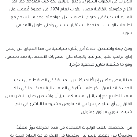
التوترات في الجنوب السوري، ومنع الانزلاق نحو حرب مفتوحة. كما أكد
التزام حكومته باتفاقية فصل القوات لعام 1974، في خطوة فُهمت على
أنها رغبة سورية في احتواء التصعيد بدل مواجهته، وهو ما ينسجم مع
تطلعات الولايات المتحدة لاستقرار سياسي وأمني طويل الأمد في
سوريا.
ومن جهة واشنطن، جاءت أبرز إشارة سياسية في هذا السياق من رفض
إدارة ترامب طلبا إسرائيليا بالإبقاء على العقوبات الاقتصادية ضد دمشق،
وهو ما كشفته تقارير صحفية مؤخرا.
هذا الرفض عكس إدراكًا أميركيًا بأن المبالغة في الضغط على سوريا
الجديدة قد تعيق انخراطها البنّاء في الملفات الإقليمية، بما في ذلك
ملف التطبيع مع إسرائيل نفسه. كما يبرز أن واشنطن صارت تنظر بعين
القلق إلى أي سلوك إسرائيلي قد يقوض مشروعها الناشئ في بناء
شريك سوري موثوق ومتوازن.
في المحصلة، تلعب الولايات المتحدة في هذه المرحلة دورًا معقّدًا
ومزدوجًا بين دعمها لإسرائيل ورغبتها في الانخراط مع الإدارة السورية