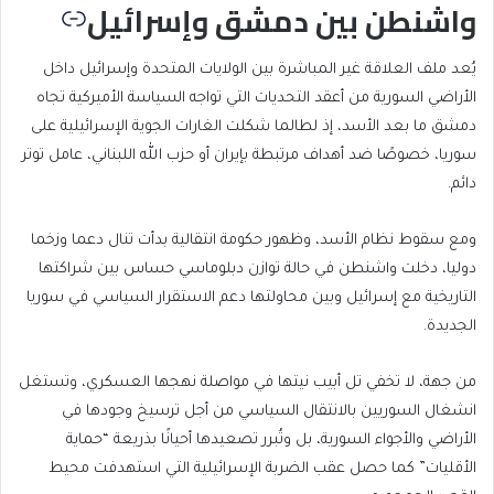
واشنطن بين دمشق وإسرائيل
يُعد ملف العلاقة غير المباشرة بين الولايات المتحدة وإسرائيل داخل
الأراضي السورية من أعقد التحديات التي تواجه السياسة الأميركية تجاه
دمشق ما بعد الأسد، إذ لطالما شكلت الغارات الجوية الإسرائيلية على
سوريا، خصوصًا ضد أهداف مرتبطة بإيران أو حزب الله اللبناني، عامل توتر
دائم.
ومع سقوط نظام الأسد، وظهور حكومة انتقالية بدأت تنال دعما وزخما
دوليا، دخلت واشنطن في حالة توازن دبلوماسي حساس بين شراكتها
التاريخية مع إسرائيل وبين محاولتها دعم الاستقرار السياسي في سوريا
الجديدة.
من جهة، لا تخفي تل أبيب نيتها في مواصلة نهجها العسكري، وتستغل
انشغال السوريين بالانتقال السياسي من أجل ترسيخ وجودها في
الأراضي والأجواء السورية، بل وتُبرر تصعيدها أحيانًا بذريعة “حماية
الأقليات” كما حصل عقب الضربة الإسرائيلية التي استهدفت محيط