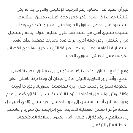
غير أن تنفيذ هذا الاتفاق، رغم الترحيب الإقليمي والدولي به، لم يكن
سَلِسًا كما بدا في بادئ الأمر. فمن جهة، أعلنت دمشق استلامها
السيطرة على بعض الحقول الحيوية مثل العمر والشدادي، وبدأت
عمليات تنسيق أمني مع قسد ضد فلول تنظيم الدولة، بدعم وتسهيل
من واشنطن. ومن جهة أخرى، برزت عدة تحديات معقدة بدأت تُهدّد
استمرارية التفاهم، وعلى رأسها الطريقة التي سيجري بها دمج الفصائل
الكردية ضمن الجيش السوري الجديد.
ومع توقيع الاتفاق، أوفدت تركيا مسؤولين إلى دمشق لبحث تفاصيل
الدمج، وأكّد وزير الخارجية التركي هاكان فيدان أن وفدًا تركيًا ناقش اتفاق
الحكومة السورية وقسد خلال زيارة للعاصمة السورية، وفق ما أوردته
وكالة رويترز. وتشمل اهتمامات تركيا الرئيسية بشأن الاتفاق؛ ضمان عدم
وجود مقاتلين أجانب منتمين إلى حزب العمال الكردستاني (الذي أعلن حل
نفسه مؤخرا) ضمن الهيكلية الجديدة، مع إخراجهم من سوريا وإعادتهم
إلى بلدانهم، بالإضافة إلى ضمان أمن الحدود وسلامة المجتمعات
المحلية مثل التركمان.