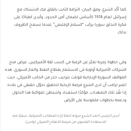
كما أكّد الشرع -وفق البيان- التزامه الثابت باتفاق فك الاشتباك مع
إسرائيل لعام 1974 كأساس لضمان أمن الحدود، وأبدى انفتاحًا على
فكرة التحاق سوريا بركب “السلام الإقليمي” عندما تسمح الظروف
بذلك.
وفي خطوة رمزية تعبّر عن الرغبة في كسب ثقة الأميركيين، عرض منح
الشركات الأميركية أولوية في الاستثمار بقطاع النفط والغاز السوري. هذه
المواقف السورية الإيجابية قوبلت بترحيب حذر من الجانب الأميركي، حيث
اعتبر ترامب أن لدى الشرع فرصة تاريخية لتحقيق تحوّل حقيقي في بلاده
إذا نفّذ تلك التعهدات، مؤكدًا استعداد واشنطن لمواكبة هذا التحول
ودعمه بخطوات ملموسة على الأرض.
أبدى الرئيس أحمد الشرع مرونة لافتة إزاء المطالب الأميركية، سعيًا منه
للاستفادة القصوى من فرصة الانفتاح الأميركي (واس)