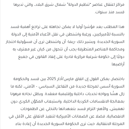
مراكز اعتقال عناصر “تنظيم الدولة” شمال شرق البلاد، والتي تديرها
قسد منذ سنوات.
هذا المطلب يعد مؤشرا أوليا لا يمكن تجاهله على تراجع أهمية قسد
بالنسبة للأميركيين، ورغبة واشنطن في نقل الأعباء الأمنية إلى الدولة
السورية الجديدة. ويشير ذلك -ربما- أن واشنطن ترى أن مسؤولية احتجاز
ومحاكمة العناصر المتطرفة يجب أن تتحول من كيان غير معترف به
دوليًا إلى حكومة شرعية مركزية قادرة على إنفاذ القانون في جميع
أراضيها.
باختصار، يمكن القول إن اتفاق مارس/آذار 2025 بين قسد والحكومة
السورية أسس لمرحلة جديدة من التفاعل السياسي – الأمني، لكنه ما
زال هشًا ويواجه تحديات داخلية وإقليمية معقدة. ويظل نجاحه مرهونا
بمعالجة الانقسامات الكردية الداخلية، واستيعاب المكوّن الكردي دون
تهميش، والأهم؛ التزام قسد بتعهداتها بالتخلي عن الطموحات
الانفصالية، فضلا عن الضمانات الأميركية لتنفيذ الاتفاق على الأقل في
المرحلة الانتقالية، حيث ترى الحكومة السورية الجديدة أن إعادة بناء