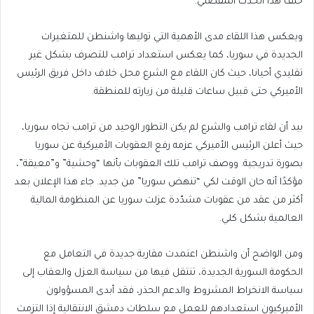
خلف هذا الحدث المفصلي.
ويعكس هذا اللقاء مدى الأهمية التي توليها واشنطن للمتغيرات
الجديدة في سوريا، كما يعكس استعداد ترامب للتصرف بشكل غير
تقليدي أحيانا، حيث كان اللقاء مع الشرع محل خلاف داخل فريق الرئيس
الأميركي حتى قبيل ساعات قليلة من زيارته للمنطقة.
بيد أن لقاء ترامب والشرع لم يكن التطور الوحيد من ترامب تجاه سوريا،
حيث أعلن الرئيس الأميركي عزمه رفع العقوبات الأميركية عن سوريا
بصورة تدريجية. ووصف ترامب تلك العقوبات بأنها “وحشية” و”معيقة”،
مؤكدًا أنه حان الوقت لكي “تنهض سوريا” من جديد. جاء هذا الإعلان بعد
أكثر من عقد من عقوبات مشدّدة عزلت سوريا عن المنظومة المالية
العالمية بشكل كلي.
ومن الواضح أن واشنطن اعتمدت مقاربة جديدة في التعامل مع
الحكومة السورية الجديدة، تنتقل فيها من سياسة العزل والعقاب إلى
سياسة الانخراط المشروط والدعم الحذر، فقد أبدى المسؤولون
الأميركيون استعدادهم للعمل مع سلطات دمشق الانتقالية إذا التزمت