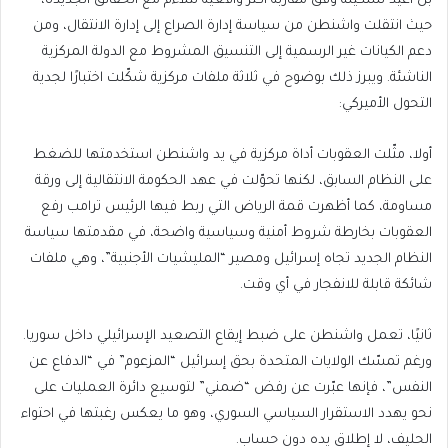
بل أعيد تشكيله وفق مقاربة أكثر واقعية تتلاءم مع الحقائق الجديدة،
حيث انتقلت واشنطن من سياسة إدارة الصراع إلى إدارة الانتقال، ومن
دعم الكيانات غير الرسمية إلى التنسيق المشروط مع الدولة المركزية
الناشئة. ويبرز ذلك بوضوح في ثلاثة ملفات مركزية شكّلت اختبارًا لجدية
التحول الأميركي:
أولا، مثّلت العقوبات أداة مركزية في يد واشنطن استخدمتها للضغط
على النظام السابق، لكنها تحوّلت في عهد الحكومة الانتقالية إلى ورقة
مساومة، كما أظهرت قمة الرياض التي ربط فيها الرئيس ترامب رفع
العقوبات بخارطة شروط أمنية وسياسية واضحة، في مقدمتها سياسة
النظام الجديد تجاه إسرائيل ومصير “المليشيات الأجنبية”، وهي ملفات
شائكة قابلة للانفجار في أي وقت.
ثانيًا، تعمل واشنطن على ضبط إيقاع التصعيد الإسرائيلي داخل سوريا.
ورغم تمسّك الولايات المتحدة بحق إسرائيل “المزعوم” في “الدفاع عن
النفس”، فإنها عبّرت عن رفض “ضمني” لتوسيع دائرة العمليات على
نحو يهدد الاستقرار السياسي السوري، وهو ما يعكس رغبتها في احتواء
الحليف، لا إطلاق يده دون حساب.