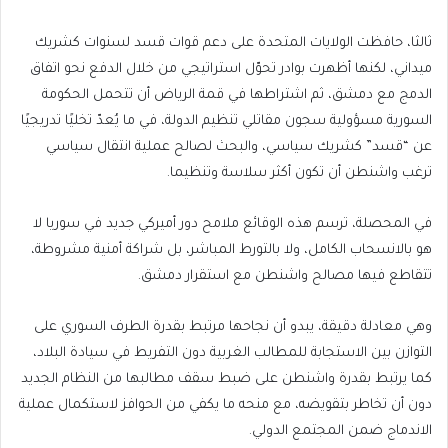
ثالثا، حافظت الولايات المتحدة على دعم قوات قسد لسنوات كشريك
ميداني، لكنها أظهرت بوادر تحوّل استراتيجي من خلال الدفع نحو اتفاق
الدمج مع دمشق، ثم اشتراطها في قمة الرياض أن تتحمل الحكومة
السورية مسؤولية سجون مقاتلي تنظيم الدولة، في ما يُعدّ تخليًا تدريجيًا
عن “قسد” كشريك سياسي، والبحث لصالح عملية انتقال سياسي
ترغب واشنطن أن تكون أكثر سلاسة وتنظيما.
في المحصلة، ترسم هذه الوقائع ملامح دور أميركي جديد في سوريا لا
هو بالانسحاب الكامل، ولا بالتورط المباشر، بل شراكة أمنية مشروطة،
تتقاطع فيها مصالح واشنطن مع استقرار دمشق.
وهي معادلة دقيقة، يبدو أن نجاحها مرتبط بقدرة الطرف السوري على
التوازن بين الاستجابة للمطالب الغربية دون التفريط في سيادة البلاد،
كما يرتبط بقدرة واشنطن على ضبط سقف مطالبها من النظام الجديد
دون أن تخاطر بتقويضه، مع منحه ما يكفي من الحوافز لاستكمال عملية
الاندماج ضمن المجتمع الدولي.