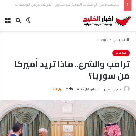
إصدار إجازة مرضية إلكترونيًا عبر صحتي | الخطوات والشروط
الوضع
بحث
الق
المظلم
عن
الرئيسية
/
منوعات
منوعات
ترامب والشرع.. ماذا تريد أميركا
من سوريا؟
فريق التحرير
مايو 18, 2025
0
741