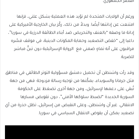
القصر الجمهوري.
ورغم أن الولايات المتحدة لم تؤيد هذه العملية بشكل علني، فإنها
امتنعت عن إدانتها أيضًا. وبدلاً من ذلك، ركّز بيان الخارجية الأميركية على
إدانة ما وصفه “بالعنف والتحريض ضد أبناء الطائفة الدرزية في سوريا”،
داعيا إلى “خفض التصعيد وحماية المكونات الدينية، في موقف فسّره
مراقبون على أنه تماهٍ ضمني مع الرواية الإسرائيلية دون تبنٍّ مباشر
للضربة.
وقد رأت واشنطن أن تحميل دمشق مسؤولية التوتر الطائفي في مناطق
مثل جرمانا والسويداء، يمكّنها من توجيه رسالة مزدوجة: فهي من جهة
تُبقي على دعمها لإسرائيل، ومن جهة أخرى تضغط على الحكومة
السورية الجديدة “لضبط سلوكها الأمني”، دون تقويض مسارها
الانتقالي. غير أن واشنطن، وعلى النقيض من إسرائيل، تظل حذرة من أي
تصعيد يمكن أن يقوض الانتقال السياسي في سوريا.