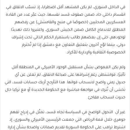
في الداخل السوري، لم يكن المشهد أقل اضطرابا، إذ تسبّب الاتفاق في
انقسام داخلي حاد ضمن صفوف قسد نفسها، حيث عبّر عدد من القادة
العسكريين المحليين (خصوصًا في منبج والقامشلي) عن رفضهم
المطلق للاندماج الكامل ضمن الجيش السوري، واعتبروا ذلك تهديدًا
لوجودهم، حتى إن بعضهم طالب باستمرار الحكم الذاتي تحت إشراف
دولي، بينما لوّح آخرون بتعليق التعاون مع دمشق إذا لم تُحترم
الخصوصية الثقافية والإدارية للأكراد.
ولم يكن الغموض بشأن مستقبل الوجود الأميركي في المنطقة أقل
تأثيرًا، فواشنطن رغم إشرافها على صياغة الاتفاق، لم تعلن عن أي
جدول زمني واضح لانسحاب قواتها. هذا التأرجح أربك حسابات قسد، التي
تخشى أن تُترك في مواجهة مباشرة مع الحكومة الجديدة أو مع تركيا حال
حدوث انسحاب مفاجئ.
غير أن التحول الواضح في السياسة تجاه قسد، تمثّل في إدراج تفهم
جوهري خلال قمة الرياض التي جمعت الرئيسين الأميركي والسوري، إذ
اشترط ترامب على الحكومة السورية تقديم ضمانات واضحة بشأن إدارة