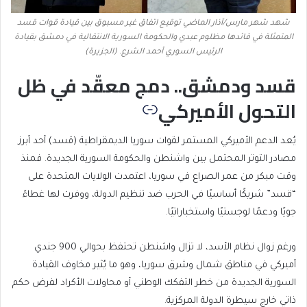
شهد شهر مارس/آذار الماضي توقيع اتفاق غير مسبوق بين قيادة قوات قسد
المتمثلة في قائدها مظلوم عبدي والحكومة السورية الانتقالية في دمشق بقيادة
الرئيس السوري أحمد الشرع. (الجزيرة)
قسد ودمشق.. دمج معقّد في ظل
التحول الأميركي
يُعد الدعم الأميركي المستمر لقوات سوريا الديمقراطية (قسد) أحد أبرز
مصادر التوتر المحتمل بين واشنطن والحكومة السورية الجديدة. فمنذ
وقت مبكر من عمر الصراع في سوريا، اعتمدت الولايات المتحدة على
“قسد” شريكًا أساسيًا في الحرب ضد تنظيم الدولة، ووفرت لها غطاءً
جويًا ودعمًا لوجستيًا واستخباراتيًا.
ورغم زوال نظام الأسد، لا تزال واشنطن تحتفظ بحوالي 900 جندي
أميركي في مناطق شمال وشرق سوريا، وهو ما يُثير مخاوف القيادة
السورية الجديدة من خطر التفكك الوطني أو محاولات الأكراد لفرض حكم
ذاتي خارج سيطرة الدولة المركزية.