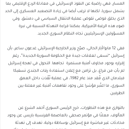
المسار، فهي راضية عن النفوذ الإسرائيلي في معادلة الردع الإقليمي بما
يشمل سوريا، لكنها لا ترغب أيضا في زيادة التصعيد العسكري إلى الحد
الذي يخلق فوضى تقوض عملية الانتقال السياسي في دمشق. وفي
ضوء هذه الرغبة الأميركية، يمكننا قراءة التهدئة النسبية في نبرة
المسؤولين الإسرائيليين تجاه النظام السوري الجديد.
ففي 12 مايو/أيار الحالي، صرّح وزير الخارجية الإسرائيلي غدعون ساعر، بأن
إسرائيل “تسعى لعلاقات جيدة مع الحكومة السورية الجديدة”، رغم
إقراره بوجود مخاوف أمنية مستمرة تجاهها. التحول في لهجة إسرائيل
لم يأتِ من فراغ، بل تزامن مع إعلان استعادة رفات الجندي تسفيكا
فيلدمان الذي فُقد منذ عام 1982، في عملية نُفّذت داخل العمق
السوري، ما اعتُبر مؤشرا على وجود تفاهمات أمنية غير معلنة بين
الطرفين.
بالتوازي مع هذه التطورات، خرج الرئيس السوري أحمد الشرع عن
المألوف، معلنًا في مؤتمر صحفي بالعاصمة الفرنسية باريس عن وجود
محادثات غير مباشرة مع إسرائيل بوساطة دولية، تهدف إلى تهدئة