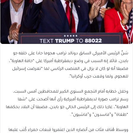
شنَّ الرئيس الأميركي السابق دونالد ترامب هجوما حادا على خلفه جو
بايدن، قائلا إنه السبب في وضع ديمقراطية أميركا على “حافة الهاوية”،
مضيفا أنه لو كان لا يزال في المنصب الرئاسي لما “تعرضت إسرائيل
للهجوم، ولما وقعت حرب أوكرانيا”.
وخلال خطابه أمام التجمع السنوي الكبير للمحافظين أمس السبت،
رسم ترامب صورة لديمقراطية أميركية رأى أنها أضحت على “شفا
الهاوية”، عازيا ذلك إلى الرئيس الحالي جو بايدن، مضيفا أن البلاد يحكمها
“طغاة” و”فاسدون” و”فاشيون”.
ووسط هُتاف مئات من أنصاره الذين اعتمروا قبعات حمراء كُتب عليها