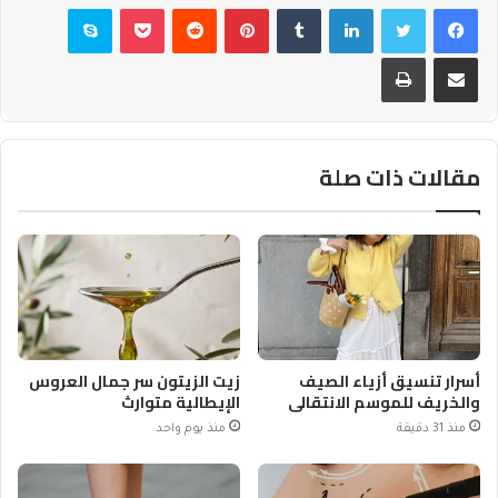
فيسبوك
تويتر
لينكدإن
بينتيريست
بوكيت
سكايب
مشاركة عبر البريد
طباعة
مقالات ذات صلة
أسرار تنسيق أزياء الصيف
زيت الزيتون سر جمال العروس
والخريف للموسم الانتقالي
الإيطالية متوارث
منذ 31 دقيقة
منذ يوم واحد