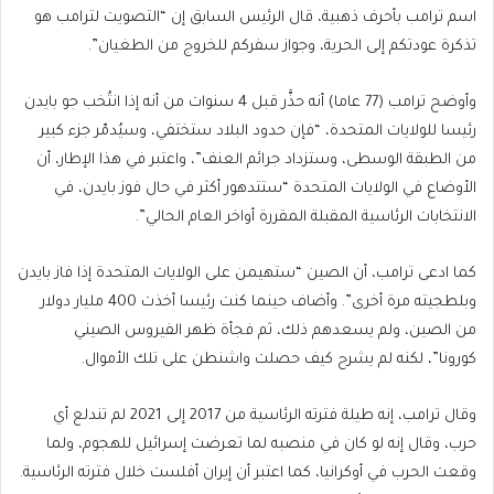
اسم ترامب بأحرف ذهبية، قال الرئيس السابق إن “التصويت لترامب هو
تذكرة عودتكم إلى الحرية، وجواز سفركم للخروج من الطغيان”.
وأوضح ترامب (77 عاما) أنه حذَّر قبل 4 سنوات من أنه إذا انتُخب جو بايدن
رئيسا للولايات المتحدة، “فإن حدود البلاد ستختفي، وسيُدمّر جزء كبير
من الطبقة الوسطى، وستزداد جرائم العنف”، واعتبر في هذا الإطار، أن
الأوضاع في الولايات المتحدة “ستتدهور أكثر في حال فوز بايدن، في
الانتخابات الرئاسية المقبلة المقررة أواخر العام الحالي”.
كما ادعى ترامب، أن الصين “ستهيمن على الولايات المتحدة إذا فاز بايدن
وبلطجيته مرة أخرى”. وأضاف حينما كنت رئيسا أخذت 400 مليار دولار
من الصين، ولم يسعدهم ذلك، ثم فجأة ظهر الفيروس الصيني
كورونا”، لكنه لم يشرح كيف حصلت واشنطن على تلك الأموال.
وقال ترامب، إنه طيلة فترته الرئاسية من 2017 إلى 2021 لم تندلع أي
حرب، وقال إنه لو كان في منصبه لما تعرضت إسرائيل للهجوم، ولما
وقعت الحرب في أوكرانيا، كما اعتبر أن إيران أفلست خلال فترته الرئاسية.