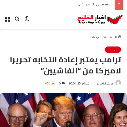
تقييم نهائي للسيارات الصينية بعد سنوات من الاستخدام
الوضع
بحث
الق
المظلم
عن
الرئيسية
/
منوعات
منوعات
ترامب يعتبر إعادة انتخابه تحريرا
لأميركا من “الفاشيين”
فريق التحرير
فبراير 25, 2024
0
652