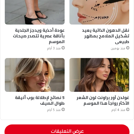
نقل الدهون الذاتية يعيد
عودة أحذية ويدجز الجلدية
تشكيل الملامح بمظهر
بأناقة عصرية تتصدر صيحات
طبيعي
الموسم
منذ يومين
منذ 3 أيام
غولدن آور براونت لون الشعر
5 نصائح لإطلالة بوب أنيقة
الأكثر رواجاً هذا الموسم
طوال الصيف
منذ 4 أيام
منذ 5 أيام
عرض التعليقات