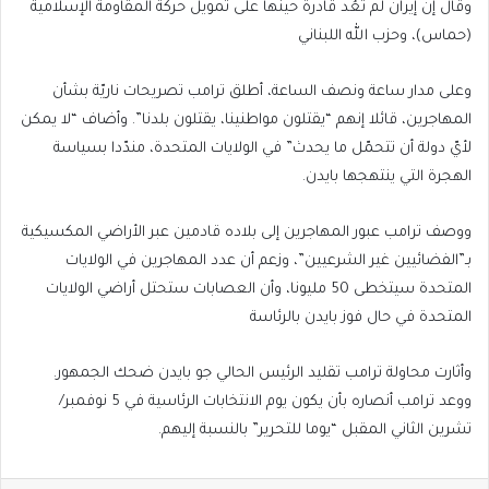
وقال إن إيران لم تعُد قادرة حينها على تمويل حركة المقاومة الإسلامية
(حماس)، وحزب الله اللبناني
وعلى مدار ساعة ونصف الساعة، أطلق ترامب تصريحات ناريّة بشأن
المهاجرين، قائلا إنهم “يقتلون مواطنينا، يقتلون بلدنا”. وأضاف “لا يمكن
لأيّ دولة أن تتحمّل ما يحدث” في الولايات المتحدة، مندّدا بسياسة
الهجرة التي ينتهجها بايدن.
ووصف ترامب عبور المهاجرين إلى بلاده قادمين عبر الأراضي المكسيكية
بـ”الفضائيين غير الشرعيين”، وزعم أن عدد المهاجرين في الولايات
المتحدة سيتخطى 50 مليونا، وأن العصابات ستحتل أراضي الولايات
المتحدة في حال فوز بايدن بالرئاسة
وأثارت محاولة ترامب تقليد الرئيس الحالي جو بايدن ضحك الجمهور.
ووعد ترامب أنصاره بأن يكون يوم الانتخابات الرئاسية في 5 نوفمبر/
تشرين الثاني المقبل “يوما للتحرير” بالنسبة إليهم.