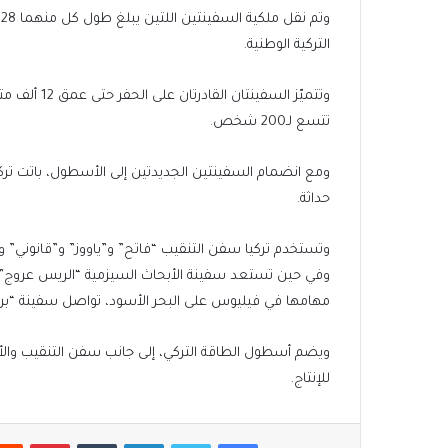
التركية الوطنية.
وتتميّز الس
تتسع لـ200 شخص.
ومع انضمام السفينتين الجديدتين إلى الأسطول، باتت تركي
حداثة.
وتستخدم تركيا سفن التنقيب “فاتح” و”ياووز” و”قانوني” و”
وفي حين تستعد سفينة الأبحاث السيزمية “الريس عروج”، 
مهامها في فيليوس على البحر الأسود، تواصل سفينة “بربر
للإنتاج.
فيسبوك
تويتر
لينكدإن
بينتير