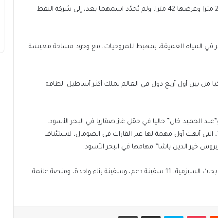
وتم نقل ملكية السفينتين اللتين يبلغ طول كل منهما 228 مترا وعرضها 42 مترا، ولم يُحدَّد اسمهما بعد، إلى شركة النفط
فينتان القادرتان على الحفر حتى عمق 12 ألف متر في المياه العميقة، بمهبط للمروحيات، مع وجود مساحة معيشة
ا من بين أول أربع دول في العالم تملك أكثر أساطيل الطاقة
عبد الحميد خان” حاليا في حقل غاز صقاريا في البحر الأسود.
التي أنهت أول مهمة لها عبر القارات في الصومال، لاستئناف
وس خير الدين باشا” مهامها في البحر الأسود.
ويضم أسطول الطاقة التركي، إلى جانب سفن التنقيب والأبحاث السيزمية، 11 سفينة دعم، وسفينة بناء واحدة، ومنصة عائمة
يست
بوكيت
سكايب
مشاركة عبر البريد
طباعة