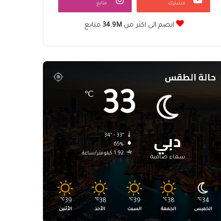
مشترك
متابع
انضم الى اكثر من
34.9M
متابع
حالة الطقس
33
℃
دبي
34º - 33º
65%
1.92 كيلومتر/ساعة
سماء صافية
℃
39
℃
38
℃
39
℃
38
℃
34
الخميس
الجمعة
السبت
الأحد
الأثنين