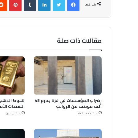
شاركها
مقالات ذات صلة
إضراب المؤسسات في غزة يحرم 45
هبوط الذهب 
ألف موظف من الرواتب
السندات الأم
منذ 22 ساعة
منذ يومين