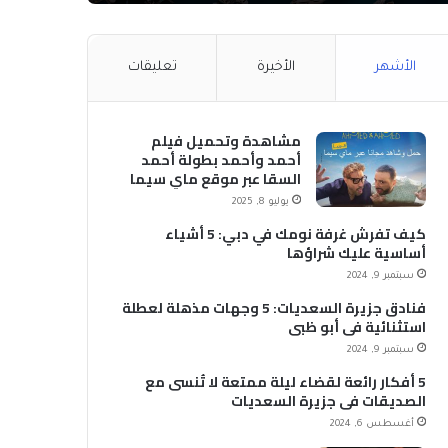
الأشهر
الأخيرة
تعليقات
مشاهدة وتحميل فيلم
أحمد وأحمد بطولة أحمد
السقا عبر موقع ماي سيما
MyCima (وي سيما WeCima)
يوليو 8, 2025
كيف تفرش غرفة نومك في دبي: 5 أشياء
أساسية عليك شراؤها
سبتمبر 9, 2024
فنادق جزيرة السعديات: 5 وجهات مذهلة لعطلة
استثنائية في أبو ظبي
سبتمبر 9, 2024
5 أفكار رائعة لقضاء ليلة ممتعة لا تُنسى مع
الصديقات في جزيرة السعديات
أغسطس 6, 2024