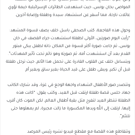
المواصي بخان يونس، حيث استهدفت الطائرات الإسرائيلية خيمة تؤوي
عائلات نازحة، مما أسفر عن استشهاد سيدة وطفلة وإصابة آخرين.
وحول هذه الفاجعة، كتب الصحفي باسل خلف يصف قسوة المشهد:
“رأيت اليوم صورتين، الأولى لطفلة استشهدت جراء القصف في خان
يونس، ثم جاءت صورة أكثر قسوة من المكان ذاته لطفل يبكي مبتور
القدم بعد أن استشهدت أمه، ثم صورته وهو نائم تحت تأثير المهدئات”.
ويتساءل خلف عن القلوب القادرة على تحمل هذا الألم، حيث ترحل طفلة
قبل أن تكبر، ويبقى طفل على قيد الحياة بغير ساق وبغير أم.
وتتصدر صور الأطفال الشهداء واجهة الوجع في غزة، وقد شارك الكاتب
جهاد حلس قصة طفلة ارتقت قبل العيد، وكتب يقول: “كانت هذه
الطفلة تنتظر العيد لتفرح مثل بقية أطفال العالم، لكن الموت كان أقرب
إليها، ارتقت إلى الله ويدها المكسورة ما زالت مجبرة، لم يمهلوها حتى
تلتئم”.
وتتقاطع هذه القصة مع مقطع فيديو نشره رئيس المرصد