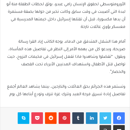
الأورومتوسطي لحقوق الإنسان رامي عبدو، يوثق لحظات الطفلة منة أبو
لبدة التي أصيبت في وقت سابق وكانت تخبر من حولها بصفة مستمرة
أن يدها مكسورة، قبل أن تقتلها إسرائيل داخل خيمتها المدرسية في
معسكر يؤوي عائلات نازحة.
أمام هذا الشلال المتدفق من الدماء، يوجه الكاتب إياد القرا رسالة
صريحة، ويدعو كل من يهمه الأمر إلى النظر في تفاصيل هذه المأساة،
ويقول: “تفضلوا وشاهدوا ماذا تفعل إسرائيل في مخيمات النزوح، حيث
تواصل قتل الأطفال واستهداف المدنيين الأبرياء تحت القصف
والحصار”.
وتستمر هذه الجرائم بحق العائلات والنازحين، بينما يشاهد العالم أجمع
تفاصيل إبادة تسرق فرحة العيد وتترك غزة تنزف وتودع أبناءها كل يوم.
فيسبوك
تويتر
لينكدإن
بينتيريست
بوكيت
سكايب
مشاركة عبر البريد
طباعة