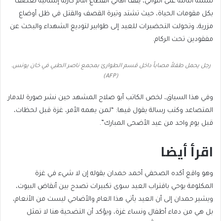
للسنة الثالثة على التوالي، يقف أهالي القطاع أمام كارثة إنسانية تعصف
بكل مقومات الحياة، حيث تشتد وتيرة القصف والقتل في ظل أوضاع
مزرية، وتحولت التحضيرات للعيد إلى طوابير لتوديع الشهداء والبحث عن
مفقودين تحت الركام.
رجل يحمل طفلاً مصاباً داخل قسم الطوارئ بمجمع ناصر الطبي في خان يونس.
(AFP)
وفي هذا السياق، لخص الكاتب أبو صلاح المشهد حين نشر صورة للدمار
المتصاعد وكتب رسالة يقول فيها: “لمن يهمه الأمر، غزة قبل لحظات،
قبل يوم واحد من عيد الأضحى المبارك”.
اقرأ أيضا
end
list
وهو واقع أكده الصحفي أحمد حمدان بقوله إن لا شيء في غزة
of
of
المكلومة يوحي باقتراب العيد سوى تكبيرات تصدح بين أنقاض البيوت،
list
1
ويشير حمدان إلى أن العيد يأتي هذا العام والأضاحي ليست من الأنعام،
item
بل هي من دماء أطفال ونساء غزة، ويؤكد أن التضحية هنا لا تمثل