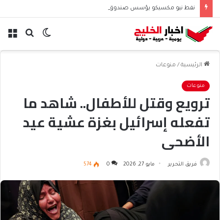
نفط نيو مكسيكو يؤسس صندوق 75 مليار دولار ويشعل جدل الإنفاق
الوضع
بحث
الق
المظلم
عن
الرئيسية
/
منوعات
منوعات
ترويع وقتل للأطفال.. شاهد ما
تفعله إسرائيل بغزة عشية عيد
الأضحى
فريق التحرير
مايو 27, 2026
0
574