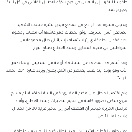
طقوسا للتقرب إلى الله، بل هي جرح ينكؤه الاحتلال الفاشي في كل ثانية
بغير توقف.
وتتجلى قسوة هذا الواقع في مقطع فيديو نشره حساب الشهيد
الصحفي أنس الشريف، يوثق لحظات قهر عاشها أب مصاب ومكلوم
بعد فقدان نجله فادي إثر استهداف إسرائيلي طال مجموعة من
المواطنين في مخيم المغازي وسط القطاع صباح اليوم.
وقد أسفر هذا القصف عن استشهاد أربعة من المدنيين، بينما ظهر
الأب وهو يودع ابنه بقلب يعتصر من الألم، يصرخ ويردد عبارة: “لك الحمد
يا رب”.
ولم تقتصر المجازر على مخيم المغازي؛ ففي الليلة الماضية، تم مسح
مربع سكني بصورة كاملة في مخيم النصيرات وسط القطاع، وأفاد
مراسل الجزيرة مباشر أن القصف أدى إلى تدمير قرابة 20 من المنازل
وتسويتها بالأرض.
وفي جنوب القطاع، امتدت يد الغدر لتطال خيام النازحين في منطقة