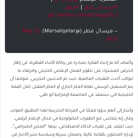
#مرسال_قطر
|
#قطر
pic.twitter.com/ktCwqyd5c2
— مرسال قطر (@Marsalqatar)
May 12,
2025
وأضاف أنه تم إحياء الفكرة بمبادرة من وكالة الأنباء القطرية، في إطار
الحرص المشترك على تطوير العمل الإعلامي الخليجي والارتقاء به
ليواكب أحدث التقنيات العالمية، حيث تم التدشين التجريبي، متوقعا أن
يتم التشغيل الرسمي نهاية العام الجاري أو العام المقبل خلال القمة
الخليجية التي ستعقد في العاصمة الإماراتية أبو ظبي.
وأشار إلى أنهم بدؤوا فعليًا في المرحلة التجريبية لهذا التطبيق الموحد،
وقال إنه يتماشى مع الطفرات التكنولوجية في مجال الإعلام الرقمي،
حيث اعتمد على تقنيات الذكاء الاصطناعي، بينها “المحرر الافتراضي”،
لإدارة المحتوى بكفاءة عالية، وضمان سرعة وسلاسة نشر الأخبار من