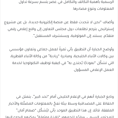
الرسمية بأهمية التكاتف والتكامل في عصر يتسم بسرعة تداول
المعلومات وتنوع مصادرها.
وأضاف “نحن لا نتحدث فقط عن منصة إلكترونية جديدة، بل عن مشروع
إستراتيجي يترجم تطلعات دول مجلس التعاون إلى واقع إعلامي رقمي
متقدّم، يستند إلى الموثوقية، ويستشرف المستقبل”.
وأوضح الجبارة أن التطبيق يأتي ثمرةً لعمل جماعي وتعاون مؤسسي
بين وكالات الأنباء الخليجية، ومبادرة “ريادية” من وكالة الأنباء القطرية،
التي تشكّل “نموذجًا يُحتذى به” في كيفية توظيف التكنولوجيا لخدمة
العمل الإعلامي المسؤول.
وتابع الجبارة أنهم في الإعلام الخليجي أمام “تحد كبير”، يتمثل في
الحفاظ على المصداقية وسط بيئة تعجّ بالمعلومات المضلّلة والأخبار
الملفقة، قائلا: إن هذا التطبيق الموحد يأتي ليُشكّل “صمام أمان”
للمحتوى الرسمي، ويقدّم للجمهور “نافذة موثوقة” يمكنهم الرجوع إليها