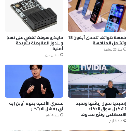
خمسة هواتف تتحدى آيفون 18
مايكروسوفت تقضي على نسخ
وتشعل المنافسة
ويندوز المقرصنة بشريحة
أمنية
منذ 23 ساعة
منذ يومين
إنفيديا تمول زبائنها وتعيد
عبقري الألفية يتهم أوبن إيه
تشكيل سوق الذكاء
آي بفشل الابتكار
الاصطناعي وتثير مخاوف
منذ 4 أيام
منذ 3 أيام