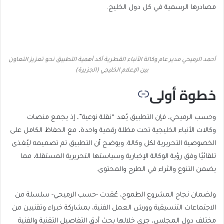
مصادرها الرسمية في كل دول الخليج.
أحمد الرميحي مدير عام وكالة الأنباء القطرية أكد أهمية التطبيق نحو تعزيز التعاون
بين الإعلام الخليجي (الجزيرة)
خطوة أولى
وحسب الرميحي، فإن التطبيق يُعد “نقلة نوعية”، إذ يجمع منصات
وكالات الأنباء الخليجية تحت مظلة رقمية واحدة، مع الحفاظ الكامل على
الخصوصية التحريرية لكل وكالة. ويوضح أن التطبيق تم تصميمه ليُغذى
تلقائيًا وفق رؤية الوكالة الإخبارية وسياستها التحريرية المستقلة، مما
يضمن التنوع والثراء في الطرح والمحتوى.
ولضمان نجاح المشروع الطموح، عُقدت -حسب الرميحي- سلسلة من
الاجتماعات التنسيقية وورش العمل الفنية، بمشاركة خبراء وتقنيين من
مختلف دول المجلس، جرى خلالها بحث أدق التفاصيل التقنية والفنية