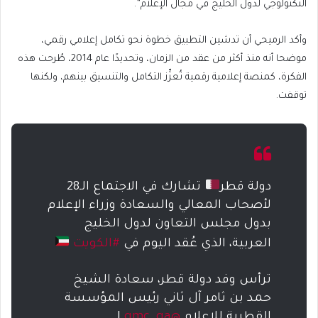
التكنولوجي لدول الخليج في مجال الإعلام”.
وأكد الرميحي أن تدشين التطبيق خطوة نحو تكامل إعلامي رقمي،
موضحا أنه منذ أكثر من عقد من الزمان، وتحديدًا عام 2014، طُرحت هذه
الفكرة، كمنصة إعلامية رقمية تُعزِّز التكامل والتنسيق بينهم، ولكنها
توقفت.
دولة قطر
تشارك في الاجتماع الـ28
لأصحاب المعالي والسعادة وزراء الإعلام
بدول مجلس التعاون لدول الخليج
العربية، الذي عُقد اليوم في
#الكويت
ترأس وفد دولة قطر، سعادة الشيخ
حمد بن ثامر آل ثاني رئيس المؤسسة
القطرية للإعلام
@qmc_qa
|