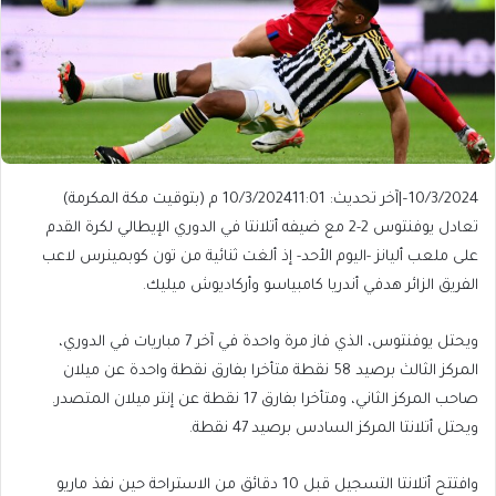
10/3/2024
–
|
آخر تحديث: 10/3/2024
11:01 م (بتوقيت مكة المكرمة)
تعادل يوفنتوس 2-2 مع ضيفه أتلانتا في الدوري الإيطالي لكرة القدم
على ملعب أليانز -اليوم الأحد- إذ ألغت ثنائية من تون كوبمينرس لاعب
الفريق الزائر هدفي أندريا كامبياسو وأركاديوش ميليك.
ويحتل يوفنتوس، الذي فاز مرة واحدة في آخر 7 مباريات في الدوري،
المركز الثالث برصيد 58 نقطة متأخرا بفارق نقطة واحدة عن ميلان
صاحب المركز الثاني، ومتأخرا بفارق 17 نقطة عن إنتر ميلان المتصدر.
ويحتل أتلانتا المركز السادس برصيد 47 نقطة.
وافتتح أتلانتا التسجيل قبل 10 دقائق من الاستراحة حين نفذ ماريو