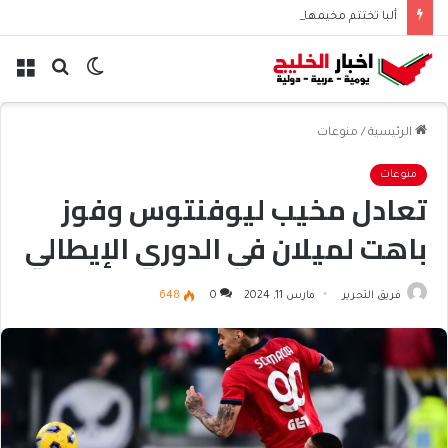
ألبا تختتم مخيمها الصيفي لطلاب البحرين
الوضع
بحث
الق
المظلم
عن
الرئيسية
/
منوعات
منوعات
تعادل مخيب ليوفنتوس وفوز
باهت لميلان في الدوري الإيطالي
فريق التحرير
مارس 11, 2024
0
648