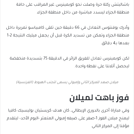
باشاليتش ركلة حرة وصلت نحو كوبمينرس غير المراقب على حافة
منطقة الجزاء ليسدد مباشرة من داخل منطقة الجزاء.
وأدرك يوفنتوس التعادل في 66 دقيقة حين تلقى كامبياسو تمريرة داخل
منطقة الجزاء وتمكن من تسديد الكرة قبل أن يجعل ميليك النتيجة 2-1
بعدها بـ4 دقائق.
لكن كوبمينرس تعادل للفريق الزائر في الدقيقة 75 بتسديدة منخفضة
ليحصل أتلانتا على نقطة واحدة.
ميلان صعد للمركز الثاني وإمبولي يسعى لتجنب الهبوط (الفرنسية)
فوز باهت لميلان
وفي مباراة أخرى بالدوري الإيطالي، كان هدف كريستيان بوليسيك كافيا
ليمنح ميلان الفوز 1-صفر على ضيفه إمبولي المتعثر -اليوم الأحد- ليتقدم
مؤقتا إلى المركز الثاني.