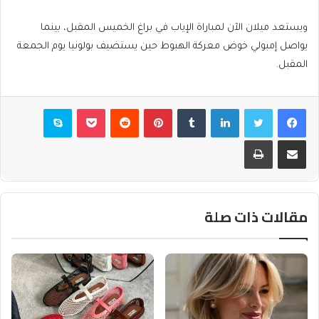
ويستعد ميلان الآن لمباراة الإياب في براغ الخميس المقبل، بينما
يواصل إمبولي خوض معركة الهبوط حين يستضيف بولونيا يوم الجمعة
المقبل.
فيسبوك
تويتر
لينكدإن
بينتيريست
بوكيت
سكايب
مشاركة عبر البريد
طباعة
مقالات ذات صلة