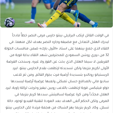
في الوقت القاتل ارتكب البرازيلي بينتو حارس مرمى النصر خطأً فادحاً
ليدرك الهلال التعادل مع مضيفه وجاره النصر بهدف لكل منهما، في
اللقاء الذي جمع بينهما على استاد «الأول بارك» ضمن منافسات الجولة
32 من دوري روشن السعودي للمحترفين.شهد اللقاء بداية قوية من
الفريقين ﻻ سيما الهلال الذي بحث عن الفوز ولا غيره، وسنحت الفرصة
اﻷولى لكريم بنزيما ولكن تسديدته ارتطمت بقدم الحارس بينتو، ليرد
كريستيانو رونالدو بتسديدة أرضية مرت بجوار القائم، ومن ثم تلاعب
ساديو ماني بالمدافع حسان تمبكتي ولعبها عرضية أرضية ليسددها
جواو فيليكس قوية ارتطمت باللاعب روبين نيفيز وخرجت لركلة زاوية، ليرد
الهلال مجدّداً ومن كرة عرضية لسافيتش سددها كريم بنزيما في
المرمى ولكن الحكم ألغى الهدف بعد العودة لتقنية الفيديو لوجود حالة
تسلل، وكاد كريم بنزيما يهز الشباك من هجمة مرتدة لكن الحارس بينتو