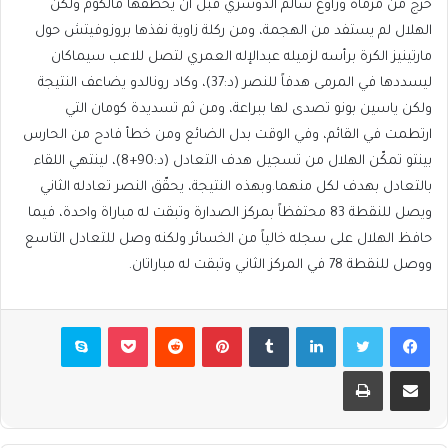
خرج من مرماه وراوغ سالم الدوسري قبل أن يخطفها مالكوم ولكن
الهلال لم يستفد من الهجمة، ومن ركلة زاوية نفذها بروزوفيتش حول
مارتينيز الكرة برأسه لزميله عبدالإله العمري لتصل للاعب سيماكان
ليسددها في المرمى هدفاً للنصر (د:37)، وكاد رونالدو يضاعف النتيجة
ولكن ياسين بونو تصدى لها ببراعة، ومن ثم تسديدة كومان التي
ارتطمت في القائم، وفي الوقت بدل الضائع ومن خطأ فادح من الحارس
بينتو تمكّن الهلال من تسجيل هدف التعادل (د:90+8)، لينتهي اللقاء
بالتعادل بهدف لكل منهما.وبهذه النتيجة، يحقّق النصر تعادله الثاني
ويصل للنقطة 83 محتفظاً بمركز الصدارة وتبقت له مباراة واحدة، فيما
حافظ الهلال على سجله خالياً من الخسائر ولكنه وصل للتعادل التاسع
ووصل للنقطة 78 في المركز الثاني وتبقت له مباراتان.
فيسبوك
تويتر
لينكدإن
بينتيريست
بوكيت
سكايب
مشاركة عبر البريد
طباعة