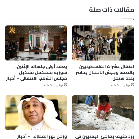
مقالات ذات صلة
اعتقال عشرات الفلسطينيين
يعقد أولى جلساته الإثنين..
بالضفة وجيش الاحتلال يحاصر
سورية تستكمل تشكيل
بلدة سنجل
مجلس الشعب الانتقالي – أخبار
السعودية
يوليو 1, 2026
يوليو 1, 2026
برَد كثيف يفاجئ اليمنيين في
ورحل نهر العطاء.. – أخبار