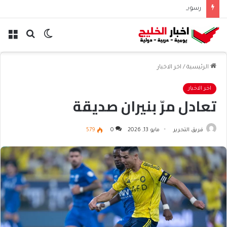
رسوم الحوثيين على باب المندب تعيد حسابات مخاطر الملاحة
الوضع
بحث
الق
المظلم
عن
الرئيسية
/
اخر الاخبار
اخر الاخبار
تعادل مرّ بنيران صديقة
فريق التحرير
مايو 13, 2026
0
579