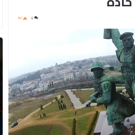
حادة
747
0