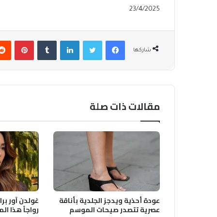
23/4/2025
فيسبوك
تويتر
لينكدإن
بينتير
شاركها
مقالات ذات صلة
عودة أحذية ويدجز الجلدية بأناقة
غولدن آور برا
عصرية تتصدر صيحات الموسم
رواجاً هذا ا