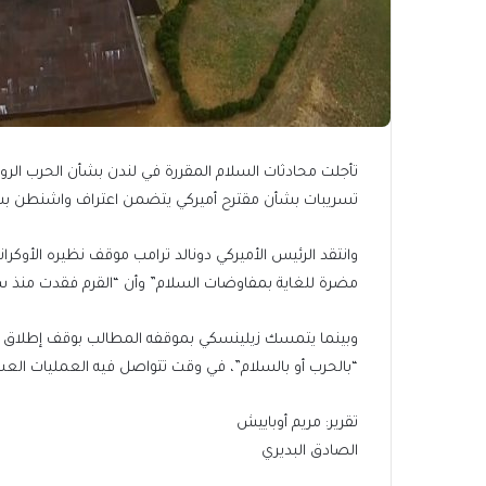
تأجلت محادثات السلام المقررة في لندن بشأن الحرب الروسية
تسريبات بشأن مقترح أميركي يتضمن اعتراف واشنطن بشبه
وانتقد الرئيس الأميركي دونالد ترامب موقف نظيره الأوكران
مضرة للغاية بمفاوضات السلام” وأن “القرم فقدت منذ س
وبينما يتمسك زيلينسكي بموقفه المطالب بوقف إطلاق نا
“بالحرب أو بالسلام”، في وقت تتواصل فيه العمليات العس
تقرير: مريم أوباييش
الصادق البديري