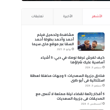
الأشهر
الأخيرة
تعليقات
مشاهدة وتحميل فيلم
أحمد وأحمد بطولة أحمد
السقا عبر موقع ماي سيما
MyCima (وي سيما WeCima)
يوليو 8, 2025
كيف تفرش غرفة نومك في دبي: 5 أشياء
أساسية عليك شراؤها
سبتمبر 9, 2024
فنادق جزيرة السعديات: 5 وجهات مذهلة لعطلة
استثنائية في أبو ظبي
سبتمبر 9, 2024
5 أفكار رائعة لقضاء ليلة ممتعة لا تُنسى مع
الصديقات في جزيرة السعديات
أغسطس 6, 2024