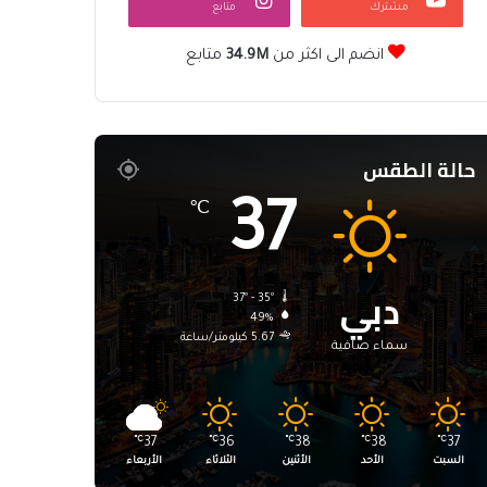
مشترك
متابع
انضم الى اكثر من
34.9M
متابع
حالة الطقس
37
℃
دبي
37º - 35º
49%
5.67 كيلومتر/ساعة
سماء صافية
℃
37
℃
36
℃
38
℃
38
℃
37
السبت
الأحد
الأثنين
الثلاثاء
الأربعاء