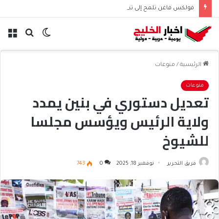
فولكس فاغن تلمح إلى تسريح 50 ألف موظف عالميًا
الوضع
بحث
الق
المظلم
عن
الرئيسية
/
منوعات
منوعات
تعديل دستوري في بنين يمدد
ولاية الرئيس ويؤسس مجلسا
للشيوخ
فريق التحرير
نوفمبر 18, 2025
0
743