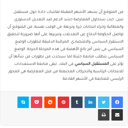
من المتوقع أن يشهد الأشهر المقبلة نقاشات حادة حول مستقبل
بنين، حيث ستحاول المعارضة حشد الدعم ضد التعديل الدستوري
والمطالبة بإجراء انتخابات حرة ونزيهة. في الوقت نفسه، من المتوقع أن
تواصل الحكومة الدفاع عن التعديلات وتبريرها على أنها ضرورية لتحقيق
الاستقرار السياسي والاقتصادي. المراقبة الدقيقة لتطورات الوضع
السياسي في بنين أمر بالغ الأهمية في هذه المرحلة الحرجة. الوضع
السياسي يتطلب متابعة حثيثة لما سيحدث من تطورات من شأنها أن
تؤثر على
المستقبل السياسي
في البلاد. تبقى متابعة الاستعدادات
للانتخابات الرئاسية والتحركات المحتملة من قبل المعارضة هي المحور
الرئيسي للمتابعة في الأشهر القادمة.
فيسبوك
تويتر
لينكدإن
بينتيريست
بوكيت
سكايب
مشاركة عبر البريد
طباعة