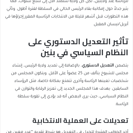
للرئاسة عند ولايتين، لكن كل ولاية ستمتد الآن إلى سبع سنوات، مما
يثير جدلاً حول إمكانية بقاء الرئيس الحالي في السلطة لفترة أطول. وتأتي
هذه التطورات قبل أشهر قليلة من الانتخابات الرئاسية المقرر إجراؤها في
أبريل/نيسان المقبل.
تأثير التعديل الدستوري على
النظام السياسي في بنين
يتضمن
التعديل الدستوري
، بالإضافة إلى تمديد ولاية الرئيس، إنشاء
مجلس للشيوخ يتألف من 25 عضواً على الأقل. ويتكون المجلس من
شخصيات تعينها الرئاسة وأخرى تتمتع بمكانة خاصة، مثل الرؤساء
السابقين. يهدف هذا المجلس الجديد إلى تعزيز الرقابة والتوازن في
النظام السياسي، حيث يرى البعض أنه قد يؤدي إلى تقوية سلطة
الرئاسة.
تعديلات على العملية الانتخابية
أحد الجوانب المثيرة للجدل في التعديل هو شرط تقديم “عدد معين من