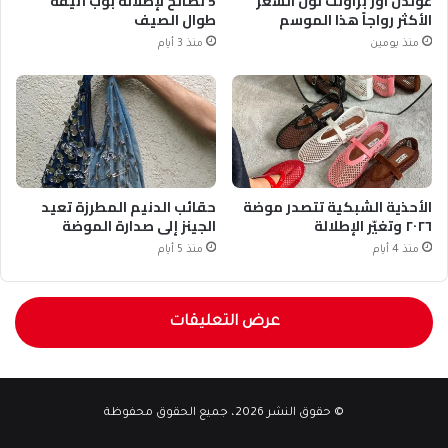
غولدن آور براونت لون الشعر
5 نصائح لإطلالة بوب أنيقة
الأكثر رواجاً هذا الموسم
طوال الصيف
منذ يومين
منذ 3 أيام
الأحذية الشبكية تتصدر موضة
حقائب الدنيم المطرزة تعيد
٢٠٢٦ وتغيّر الإطلالة
الجينز إلى صدارة الموضة
منذ 4 أيام
منذ 5 أيام
عرض التعليقات
© حقوق النشر 2026، جميع الحقوق محفوظة