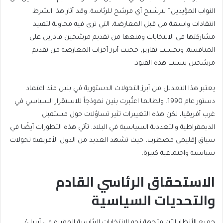
النواب المؤيدين” لترشيح أي مرشح للرئاسة. وقد أثار هذا الشرط
انتقادات واسعة من قبل المعارضة، التي ترى فيه محاولة لتقييد
مشاركتها في الانتخابات ومنعها من تقديم مرشحين قادرين على
المنافسة. وبحسب تقارير، حجبت أبرز أحزاب المعارضة من تقديم
مرشحين بسبب هذه القيود.
يعتبر هذا التعديل من أبرز التحولات الدستورية في بنين منذ اعتماد
دستور عام 1990. ولطالما اعتُبرت بنين نموذجاً للاستقرار السياسي في
غرب أفريقيا، لكن هذه التغييرات تثير تساؤلات حول مستقبل
الديمقراطية والتعددية السياسية في البلاد. تأتي هذه التطورات أيضًا في
سياق إقليمي مضطرب، حيث تشهد العديد من الدول الأفريقية تحولات
سياسية واجتماعية كبيرة.
الاستحقاق الرئاسي القادم
والتحديات السياسية
جميع الأنظار الآن متجهة نحو الانتخابات الرئاسية المقررة في أبريل/