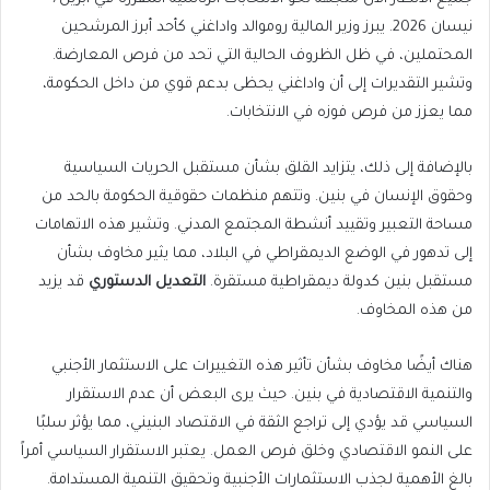
نيسان 2026. يبرز وزير المالية روموالد واداغني كأحد أبرز المرشحين
المحتملين، في ظل الظروف الحالية التي تحد من فرص المعارضة.
وتشير التقديرات إلى أن واداغني يحظى بدعم قوي من داخل الحكومة،
مما يعزز من فرص فوزه في الانتخابات.
بالإضافة إلى ذلك، يتزايد القلق بشأن مستقبل الحريات السياسية
وحقوق الإنسان في بنين. وتتهم منظمات حقوقية الحكومة بالحد من
مساحة التعبير وتقييد أنشطة المجتمع المدني. وتشير هذه الاتهامات
إلى تدهور في الوضع الديمقراطي في البلاد، مما يثير مخاوف بشأن
مستقبل بنين كدولة ديمقراطية مستقرة.
التعديل الدستوري
قد يزيد
من هذه المخاوف.
هناك أيضًا مخاوف بشأن تأثير هذه التغييرات على الاستثمار الأجنبي
والتنمية الاقتصادية في بنين. حيث يرى البعض أن عدم الاستقرار
السياسي قد يؤدي إلى تراجع الثقة في الاقتصاد البنيني، مما يؤثر سلبًا
على النمو الاقتصادي وخلق فرص العمل. يعتبر الاستقرار السياسي أمراً
بالغ الأهمية لجذب الاستثمارات الأجنبية وتحقيق التنمية المستدامة.