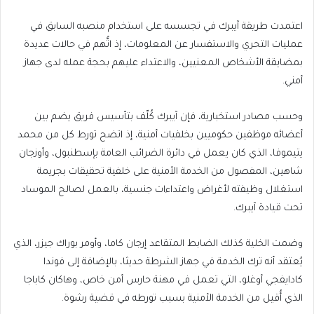
اعتمدت طريقة آيبرك في تجسسه على استخدام منصبه السابق في
عمليات التحري والاستفسار عن المعلومات، إذ اتُّهم في حالات عديدة
بمضايقة الأشخاص المعنيين، والاعتداء عليهم بحجة عمله لدى جهاز
أمني.
وحسب مصادر استخبارية، فإن آيبرك كُلّف بتأسيس فريق يضم بين
أعضائه موظفين حكوميين بخلفيات أمنية، إذ اتضح تورط كل من محمد
يتيموفا، الذي كان يعمل في دائرة الضرائب العامة بإسطنبول، وأوزجان
شاهين، المفصول من الخدمة الأمنية على خلفية تحقيقات بجريمة
استغلال وظيفته لأغراض واعتداءات جنسية، بالعمل لصالح الموساد
تحت قيادة آيبرك.
وضمت الخلية كذلك الضابط المتقاعد إرجان كاما، وأومر بوراك جيزر، الذي
يُعتقد أنه ترك الخدمة في جهاز الشرطة حديثا، بالإضافة إلى فوندا
كادايفجي أوغلو، التي تعمل في مهنة حارس أمن خاص، وهاكان كاباجا
الذي أُقيل من الخدمة الأمنية بسبب تورطه في قضية رشوة.