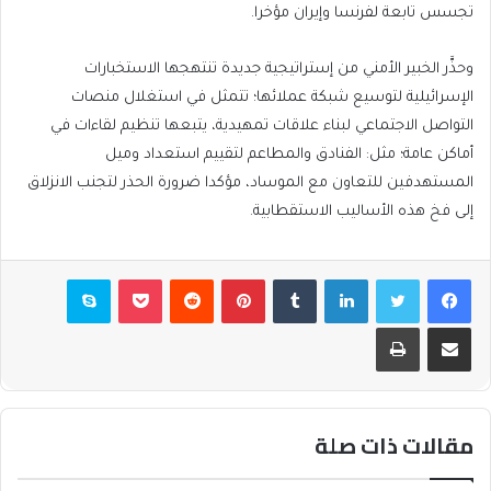
تجسس تابعة لفرنسا وإيران مؤخرا.
وحذَّر الخبير الأمني من إستراتيجية جديدة تنتهجها الاستخبارات
الإسرائيلية لتوسيع شبكة عملائها؛ تتمثل في استغلال منصات
التواصل الاجتماعي لبناء علاقات تمهيدية، يتبعها تنظيم لقاءات في
أماكن عامة؛ مثل: الفنادق والمطاعم لتقييم استعداد وميل
المستهدفين للتعاون مع الموساد، مؤكدا ضرورة الحذر لتجنب الانزلاق
إلى فخ هذه الأساليب الاستقطابية.
فيسبوك
تويتر
لينكدإن
بينتيريست
بوكيت
سكايب
مشاركة عبر البريد
طباعة
مقالات ذات صلة