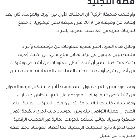
قصة التجنيد
وأوضحت صحيفة “تركيا” أن الاحتكاك الأول بين آيبرك والموساد كان بعد
إبعاده عن وظيفته في 2019 عبر وسيطة تدعى فيكتوريا، إذ خضع
لتدريبات سرية في العاصمة الصربية بلغراد.
وخلال هذه الفترة، اختُبر بتقديم معلومات عن مؤسسات وأفراد
فلسطينيين يقيمون في تركيا مقابل مبلغ مالي، في تكتيك يُعرف
بـ”الطُعم”، كما اتضح أن آيبرك أعطى معلومات عن أشخاص وشركات
من أصول شرق أوسطية، بجانب المعلومات المتعلقة بالفلسطينيين.
وبعد عودته من بلغراد، تقول الصحيفة، بدأ آيبرك بتشكيل فريقه المكوّن
من 7 أشخاص غيره، وتركزت جهودهم على تتبع أشخاص وسيارات
ومؤسسات فلسطينية بالدرجة الأولى وبعض الشركات العربية، بينما
اتضح أن عملية التواصل بينه وبين الموساد كانت تجري بأنظمة اتصال
مشفرة وسرية، بجانب تسلّمه للحولات المالية عبر العملات الرقمية
تجنبا لدخوله دائرة السجلات الرسمية، كما أعطاه الموساد لاحقا صفة
مخبر بدلا من عميل.