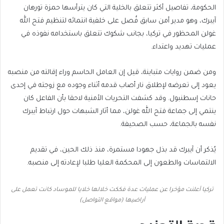
الحكومة، تفاصيل أكثر تتعلق بالخلية التي كان يترأسها حمزة تورهان
آيبرك، وهو مدير أمن سابق فُصل على خلفية انتمائه لتنظيم فتح الله
غولن المحظور في تركيا، بجانب شكوك تتعلق باستخدامه نفوذه في
عمليات تهديد واعتداء.
ومن ضمن روايات متباينة، قيل إن العامل الحاسم وراء إقالته من منصبه
يعود إلى تعرضه لإطلاق نار أصاب قدمه أثناء وجوده مع زوجته في إحدى
حانات إسطنبول. وقد كشفت التحريات الأمنية لاحقا بأن الفاعل كان
ينتمي إلى جماعة فتح الله غولن، مما أثار الشبهات حول ارتباط آيبرك
نفسه بالجماعة، حسب الصحيفة.
يُذكر أن آيبرك قد بذل جهودا مستمرة، منذ ذلك الحين، في تقديم
الالتماسات والطعون إلى المحكمة العليا طلبا لإعادته إلى منصبه.
تركيا أعلنت مؤخرا عن عمليات عدة فككت خلالها خلايا للموساد كانت تعمل على
أراضيها (مواقع التواصل)