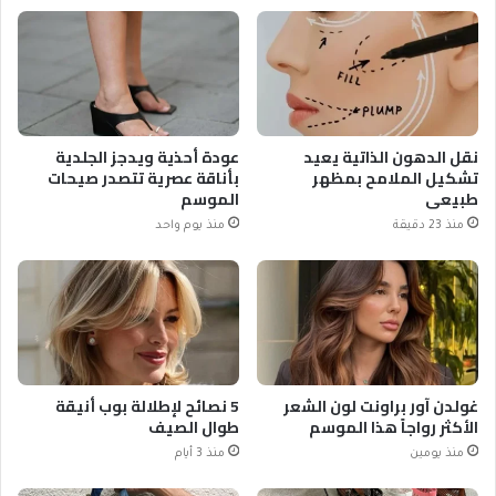
نقل الدهون الذاتية يعيد
عودة أحذية ويدجز الجلدية
تشكيل الملامح بمظهر
بأناقة عصرية تتصدر صيحات
طبيعي
الموسم
منذ 23 دقيقة
منذ يوم واحد
غولدن آور براونت لون الشعر
5 نصائح لإطلالة بوب أنيقة
الأكثر رواجاً هذا الموسم
طوال الصيف
منذ يومين
منذ 3 أيام