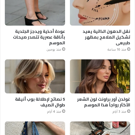
نقل الدهون الذاتية يعيد
عودة أحذية ويدجز الجلدية
تشكيل الملامح بمظهر
بأناقة عصرية تتصدر صيحات
طبيعي
الموسم
منذ 16 ساعة
منذ يومين
غولدن آور براونت لون الشعر
5 نصائح لإطلالة بوب أنيقة
الأكثر رواجاً هذا الموسم
طوال الصيف
منذ 3 أيام
منذ 4 أيام