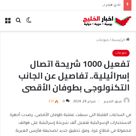
نادي هجر يعلن التعاقد مع المدافع الجزائري “أيوب دربال”
الوضع
بحث
الق
المظلم
عن
الرئيسية
/
منوعات
منوعات
تفعيل 1000 شريحة اتصال
إسرائيلية.. تفاصيل عن الجانب
التكنولوجي بطوفان الأقصى
فريق التحرير
فبراير 28, 2024
0
631
في الساعات القليلة التي سبقت عملية طوفان الأقصى، رصدت أجهزة
الاستخبارات الإسرائيلية تفعيل ألف شريحة إسرائيلية على هواتف
محمولة في قطاع غزة، وفق تحقيق جديد لصحيفة هآرتس العبرية.