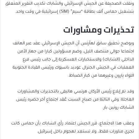
ونقلت الصحيفة عن الجيش الإسرائيلي والشاباك تكذيب التقرير المتعلق
بتشغيل حماس ألف بطاقة “سيم” (SIM) إسرائيلية في وقت واحد.
تحذيرات ومشاورات
ويوضح تحقيق سابق لهآرتس أن الجيش الإسرائيلي عقد عبر الهاتف
اجتماعا حوالي منتصف الليل، وضم مسؤولين كبارا من جهاز الأمن
الداخلي (الشاباك) والاستخبارات العسكرية إلى جانب رئيس فرع
العمليات في الجيش الجنرال عوديد باسيوك ورئيس القيادة الجنوبية
اللواء يارون وغيرهما من كبار الضباط.
وقد تم إبلاغ رئيس الأركان هرتسي هاليفي بالتحذيرات والمشاورات
العاجلة. وفي الثالثة من صباح السبت عُقد اجتماع آخر حضره رئيس
الشاباك رونين بار.
وعقب هذا الاجتماع، قرر الجيش اعتماد رأي الشاباك بأن حماس كانت
تجري مناورات فقط، ولا تستعد لهجوم داخل إسرائيل.